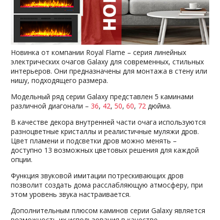
Новинка от компании Royal Flame – серия линейных
электрических очагов Galaxy для современных, стильных
интерьеров. Они предназначены для монтажа в стену или
нишу, подходящего размера.
Модельный ряд серии Galaxy представлен 5 каминами
различной диагонали –
36
,
42
,
50
,
60
,
72
дюйма.
В качестве декора внутренней части очага используются
разноцветные кристаллы и реалистичные муляжи дров.
Цвет пламени и подсветки дров можно менять –
доступно 13 возможных цветовых решения для каждой
опции.
Функция звуковой имитации потрескивающих дров
позволит создать дома расслабляющую атмосферу, при
этом уровень звука настраивается.
Дополнительным плюсом каминов серии Galaxy является
возможность их использования в качестве