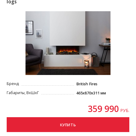
logs
Бренд
British Fires
Габариты, ВxШxГ
465x870x311 мм
359 990
РУБ.
КУПИТЬ