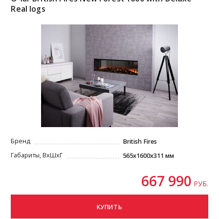
Real logs
Бренд
British Fires
Габариты, ВxШxГ
565x1600x311 мм
667 990
РУБ.
КУПИТЬ