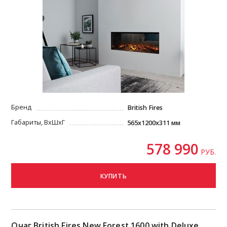
Бренд
British Fires
Габариты, ВxШxГ
565x1200x311 мм
578 990
РУБ.
КУПИТЬ
Очаг British Fires New Forest 1600 with Deluxe