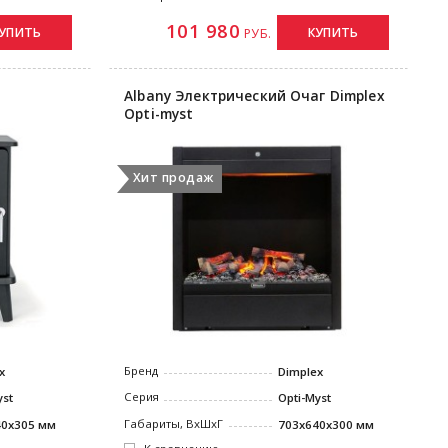
101 980
УПИТЬ
КУПИТЬ
РУБ.
Albany Электрический Очаг Dimplex
Opti-myst
Хит продаж
Бренд
x
Dimplex
Серия
yst
Opti-Myst
Габариты, ВxШxГ
40x305 мм
703x640x300 мм