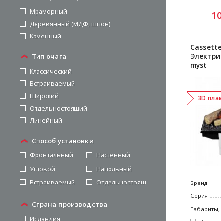
Мраморный
1
Деревянный (МДФ, шпон)
Каменный
Cassette
Электри
Тип очага
myst
Классический
Встраиваемый
Широкий
3D пла
Отдельностоящий
Линейный
Способ установки
Фронтальный
Настенный
Угловой
Напольный
Встраиваемый
Отдельностоящий
Бренд
Серия
Страна производства
Габариты,
Ирландия