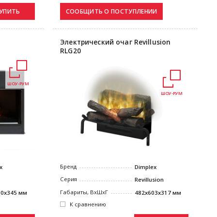
УПИТЬ
Электрический очаг Revillusion
RLG20
ШОУ-РУМ
ШОУ-РУМ
Бренд
Dimplex
x
Серия
Revillusion
Габариты, ВxШxГ
482x603x317 мм
60x345 мм
К сравнению