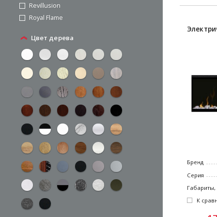
Revillusion
Royal Flame
Электри
Цвет дерева
Бренд
Серия
Габариты,
К срав