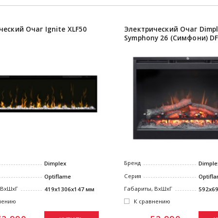
ческий Очаг Ignite XLF50
Электрический Очаг Dimp
Symphony 26 (Симфони) DF
Бренд
Dimplex
Dimple
Серия
Optiflame
Optifl
 ВxШxГ
Габариты, ВxШxГ
419x1306x147 мм
592x6
нению
К сравнению