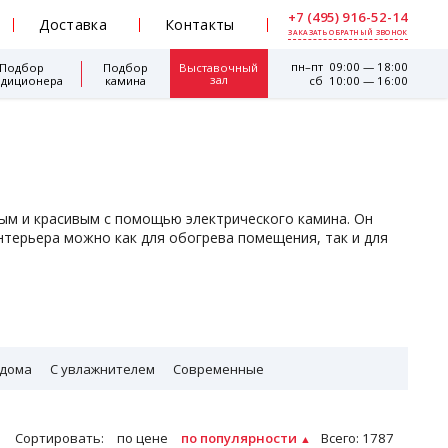
+7 (495) 916-52-14
Доставка
Контакты
ЗАКАЗАТЬ ОБРАТНЫЙ ЗВОНОК
пн–пт 09:00 — 18:00
Подбор
Подбор
Выставочный
зал
ндиционера
камина
сб 10:00 — 16:00
лым и красивым с помощью электрического камина. Он
нтерьера можно как для обогрева помещения, так и для
 дома
С увлажнителем
Современные
Сортировать:
по цене
по популярности
Всего
: 1787