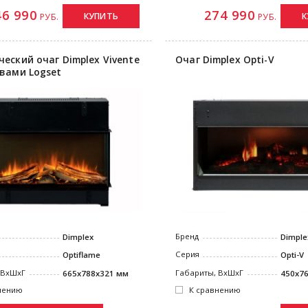
46 990
274 990
КУПИТЬ
К
РУБ.
РУБ.
ческий очаг Dimplex Vivente
Очаг Dimplex Opti-V
овами Logset
Бренд
Dimplex
Dimple
Серия
Optiflame
Opti-V
 ВxШxГ
Габариты, ВxШxГ
665x788x321 мм
450x7
нению
К сравнению