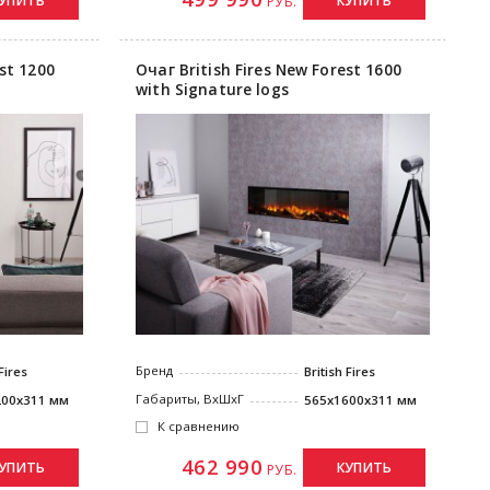
УПИТЬ
КУПИТЬ
РУБ.
st 1200
Очаг British Fires New Forest 1600
with Signature logs
Бренд
 Fires
British Fires
Габариты, ВxШxГ
200x311 мм
565x1600x311 мм
К сравнению
462 990
УПИТЬ
КУПИТЬ
РУБ.