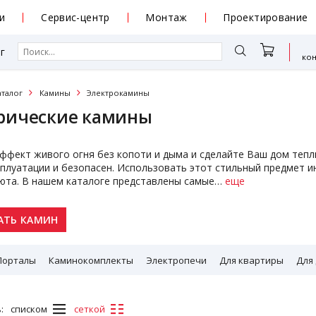
и
Сервис-центр
Монтаж
Проектирование
г
ко
аталог
Камины
Электрокамины
рические камины
ффект живого огня без копоти и дыма и сделайте Ваш дом теп
сплуатации и безопасен. Использовать этот стильный предмет и
юта. В нашем каталоге представлены самые
…
еще
АТЬ КАМИН
Порталы
Каминокомплекты
Электропечи
Для квартиры
Для
:
списком
сеткой