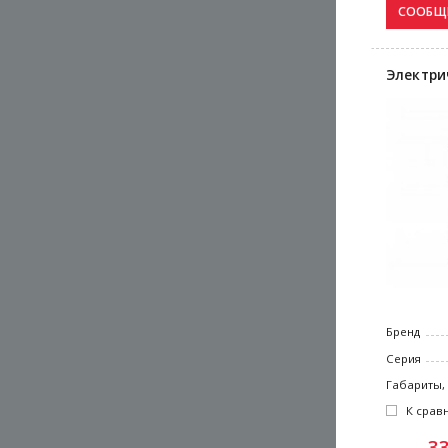
Электри
Бренд
Серия
Габариты,
К срав
3