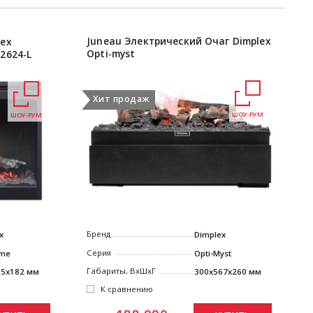
Juneau Электрический Очаг Dimplex
lex
Opti-myst
2624-L
Хит продаж
ШОУ-РУМ
ШОУ-РУМ
Бренд
x
Dimplex
Серия
ame
Opti-Myst
Габариты, ВxШxГ
95x182 мм
300x567x260 мм
К сравнению