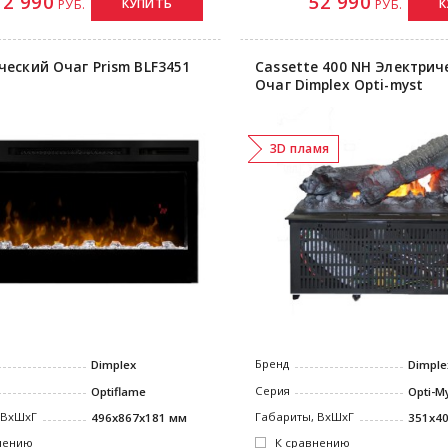
72 990
52 990
КУПИТЬ
К
РУБ.
РУБ.
ческий Очаг Prism BLF3451
Cassette 400 NH Электрич
Очаг Dimplex Opti-myst
3D пламя
Бренд
Dimplex
Dimple
Серия
Optiflame
Opti-M
 ВxШxГ
Габариты, ВxШxГ
496x867x181 мм
351x4
нению
К сравнению