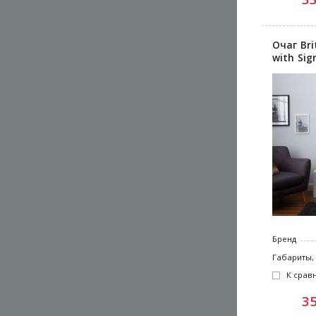
Очаг Bri
with Sig
Бренд
Габариты,
К срав
3