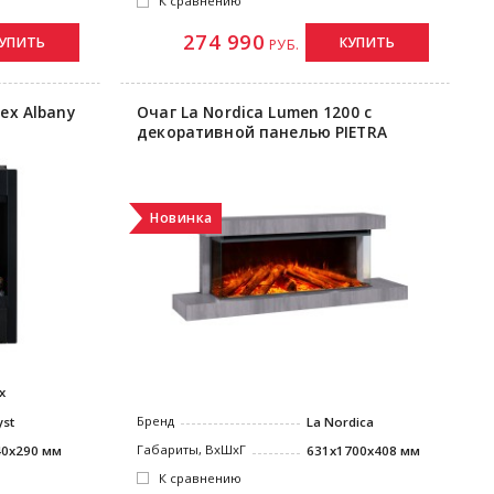
К сравнению
274 990
УПИТЬ
КУПИТЬ
РУБ.
ex Albany
Очаг La Nordica Lumen 1200 с
декоративной панелью PIETRA
Новинка
x
Бренд
La Nordica
yst
Габариты, ВxШxГ
631x1700x408 мм
40x290 мм
К сравнению