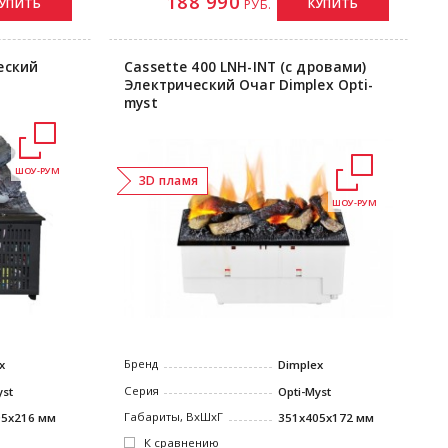
188 990
УПИТЬ
КУПИТЬ
РУБ.
еский
Cassette 400 LNH-INT (с дровами)
Электрический Очаг Dimplex Opti-
myst
ШОУ-РУМ
3D пламя
ШОУ-РУМ
Бренд
x
Dimplex
Серия
yst
Opti-Myst
Габариты, ВxШxГ
05x216 мм
351х405x172 мм
К сравнению