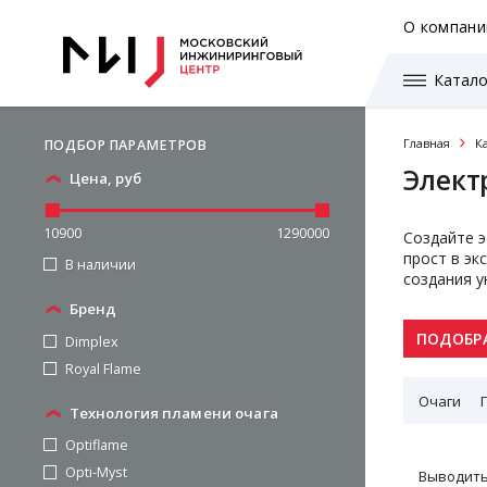
О компани
Катало
Главная
К
ПОДБОР ПАРАМЕТРОВ
Элект
Цена, руб
10900
1290000
Создайте э
прост в эк
В наличии
создания у
Бренд
ПОДОБР
Dimplex
Royal Flame
Очаги
Технология пламени очага
Optiflame
Opti-Myst
Выводить