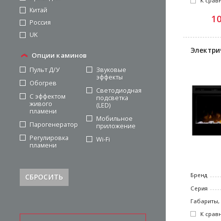
К срав
Китай
1
Россия
UK
Электри
Опции каминов
Пульт Д/У
Звуковые
эффекты
Обогрев
Светодиодная
С эффектом
подсветка
живого
(LED)
пламени
Мобильное
Парогенератор
приложение
Регулировка
Wi-Fi
пламени
Бренд
СБРОСИТЬ
Серия
Габариты,
К срав