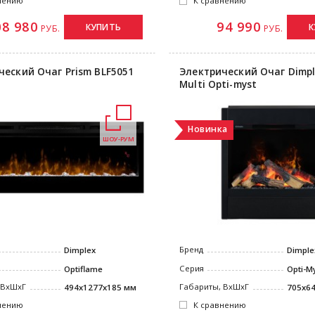
нению
К сравнению
08 980
94 990
КУПИТЬ
К
РУБ.
РУБ.
ческий Очаг Prism BLF5051
Электрический Очаг Dimpl
Multi Opti-myst
Новинка
ШОУ-РУМ
Бренд
Dimplex
Dimple
Серия
Optiflame
Opti-M
 ВxШxГ
Габариты, ВxШxГ
494x1277x185 мм
705x6
нению
К сравнению