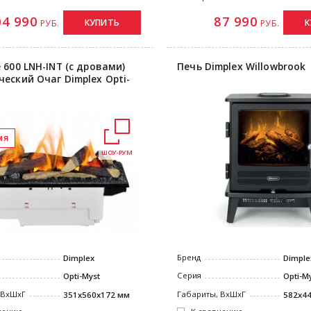
04 990
87 990
КУПИТЬ
К
РУБ.
РУБ.
 600 LNH-INT (с дровами)
Печь Dimplex Willowbrook
ческий Очаг Dimplex Opti-
мя
ШОУ-РУМ
Бренд
Dimplex
Dimple
Серия
Opti-Myst
Opti-M
 ВxШxГ
Габариты, ВxШxГ
351х560x172 мм
582x4