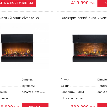
419 990
К
РУБ.
ческий очаг Vivente 75
Электрический очаг Viven
Бренд
Dimplex
Dimple
Серия
Optiflame
Optifl
 ВxШxГ
Габариты, ВxШxГ
665x788x321 мм
665x1
нению
К сравнению
39 990
399 990