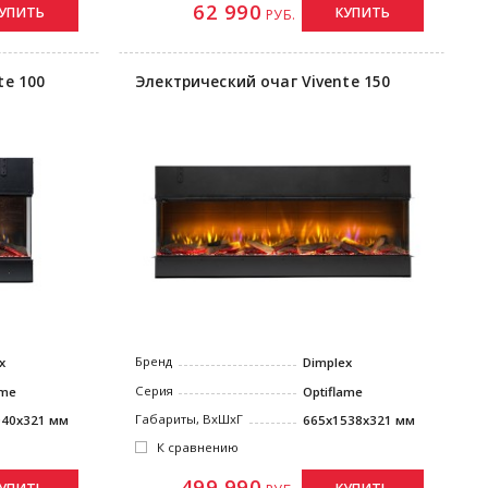
62 990
КУПИТЬ
УПИТЬ
РУБ.
te 100
Электрический очаг Vivente 150
Бренд
x
Dimplex
Серия
ame
Optiflame
Габариты, ВxШxГ
040x321 мм
665x1538x321 мм
К сравнению
499 990