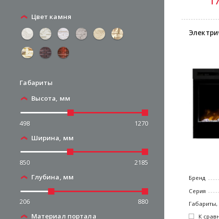
1
Цвет камня
Электри
Габариты
Высота, мм
498
1270
Ширина, мм
850
2185
Глубина, мм
Бренд
Серия
206
880
Габариты,
Материал портала
К срав