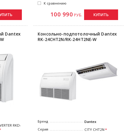
К сравнению
100 990
УПИТЬ
КУПИТЬ
РУБ.
й Dantex
Консольно-подпотолочный Dantex
-W
RK-24CHT2N/RK-24HT2NE-W
Бренд
Dantex
NVERTER RKD-
Серия
CITY CHT2N