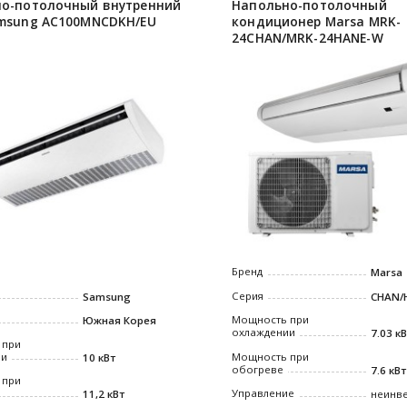
о-потолочный внутренний
Напольно-потолочный
msung AC100MNCDKH/EU
кондиционер Marsa MRK-
24СHAN/MRK-24HANE-W
Бренд
Marsa
Серия
Samsung
СHAN/
Мощность при
Южная Корея
охлаждении
7.03 к
 при
ии
Мощность при
10 кВт
обогреве
7.6 кВт
 при
Управление
11,2 кВт
неинв