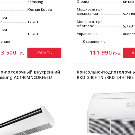
Страна
Samsung
Китай
Мощность при
Южная Корея
охлаждении
5,27 к
 при
ии
Мощность при
12 кВт
обогреве
5,7 кВт
 при
Управление
13 кВт
инвер
нению
К сравнению
03 500
111 990
КУПИТЬ
К
РУБ.
РУБ.
о-потолочный внутренний
Консольно-подпотолочны
msung AC140MNCDKH/EU
RKD-24CHTNI/RKD-24HTNIE