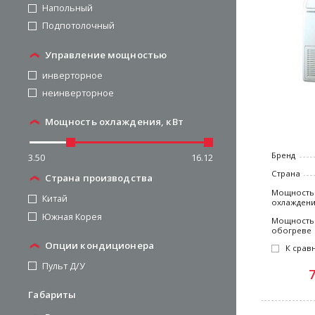
Напольный
Подпотолочный
Управление мощностью
инверторное
неинверторное
Мощность охлаждения, кВт
Бренд
3.50
16.12
Страна
Страна производства
Мощность
Китай
охлажден
Южная Корея
Мощность
обогреве
Опции кондиционера
К срав
Пульт Д/У
Габариты