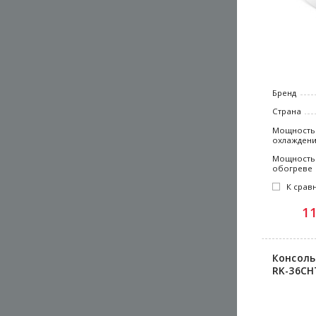
Бренд
Страна
Мощность
охлажден
Мощность
обогреве
К срав
1
Консоль
RK-36CH