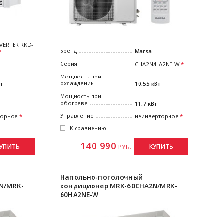
NVERTER RKD-
Бренд
Marsa
Серия
СHA2N/HA2NE-W
Мощность при
охлаждении
10,55 кВт
Вт
Мощность при
обогреве
11,7 кВт
Управление
неинверторное
торное
К сравнению
140 990
КУПИТЬ
УПИТЬ
РУБ.
Напольно-потолочный
N/MRK-
кондиционер MRK-60СHA2N/MRK-
60HA2NE-W