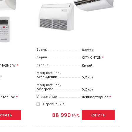
Бренд
Dantex
Серия
CITY CHT2N
Страна
/HA2NE-W
Китай
Мощность при
охлаждении
Вт
5,2 кВт
Мощность при
обогреве
5,2 кВт
Управление
ерторное
неинверторное
К сравнению
88 990
УПИТЬ
КУПИТЬ
РУБ.