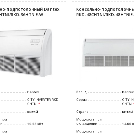
но-подпотолочный Dantex
Консольно-подпотолочны
HTNI/RKD-36HTNIE-W
RKD-48CHTNI/RKD-48HTNIE
Бренд
Dantex
Dantex
CITY INVERTER RKD-
Серия
CITY I
CHTNI
CHTNI
Страна
Китай
Китай
 при
Мощность при
ии
охлаждении
10,55 кВт
14,06 
 при
Мощность при