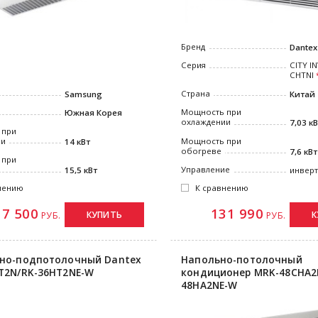
Бренд
Dantex
Серия
CITY I
CHTNI
Страна
Samsung
Китай
Мощность при
Южная Корея
охлаждении
7,03 к
 при
ии
Мощность при
14 кВт
обогреве
7,6 кВт
 при
Управление
15,5 кВт
инвер
нению
К сравнению
17 500
131 990
КУПИТЬ
К
РУБ.
РУБ.
но-подпотолочный Dantex
Напольно-потолочный
T2N/RK-36HT2NE-W
кондиционер MRK-48СHA2
48HA2NE-W