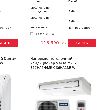
Страна
Китай
Мощность при
охлаждении
Вт
7 кВт
Мощность при
обогреве
7 кВт
Управление
торное
неинверторное
К сравнению
115 990
УПИТЬ
КУПИТЬ
РУБ.
й Dantex
Напольно-потолочный
-W
кондиционер Marsa MRK-
36СHA2N/MRK-36HA2NE-W