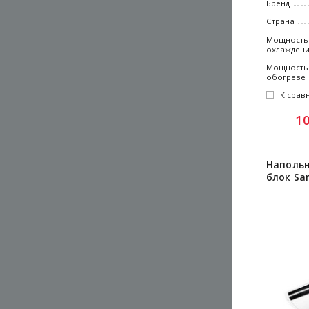
Бренд
Страна
Мощность
охлажден
Мощность
обогреве
К срав
1
Напольн
блок Sa