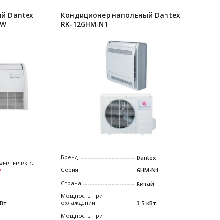
й Dantex
Кондиционер напольный Dantex
-W
RK-12GHM-N1
Бренд
Dantex
NVERTER RKD-
Серия
GHM-N1
Страна
Китай
Мощность при
охлаждении
кВт
3.5 кВт
Мощность при