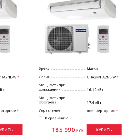
Бренд
Marsa
Серия
/HA2NE-W
СHA2N/HA2NE-W
Мощность при
охлаждении
кВт
16,12 кВт
Мощность при
обогреве
Вт
17,6 кВт
Управление
ерторное
неинверторное
К сравнению
185 990
УПИТЬ
КУПИТЬ
РУБ.