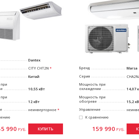
Dantex
Бренд
Marsa
CITY CHT2N
Серия
СHA2N
Китай
Мощность при
 при
охлаждении
ии
14,07 
10,55 кВт
Мощность при
 при
обогреве
15,2 к
12 кВт
Управление
ие
неинв
неинверторное
К сравнению
нению
159 990
55 990
К
КУПИТЬ
РУБ.
РУБ.