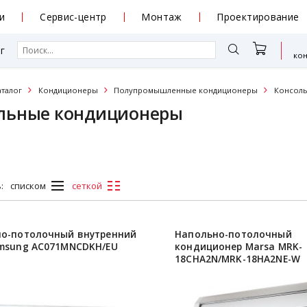
и
Сервис-центр
Монтаж
Проектирование
г
ко
аталог
Кондиционеры
Полупромышленные кондиционеры
Консол
льные кондиционеры
:
списком
сеткой
о-потолочный внутренний
Напольно-потолочный
msung AC071MNCDKH/EU
кондиционер Marsa MRK-
18СHA2N/MRK-18HA2NE-W