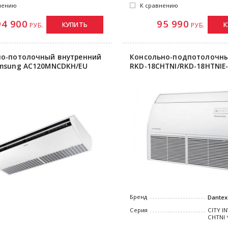
нению
К сравнению
94 900
95 990
КУПИТЬ
К
РУБ.
РУБ.
о-потолочный внутренний
Консольно-подпотолочны
msung AC120MNCDKH/EU
RKD-18CHTNI/RKD-18HTNIE
Бренд
Dantex
Серия
CITY I
CHTNI