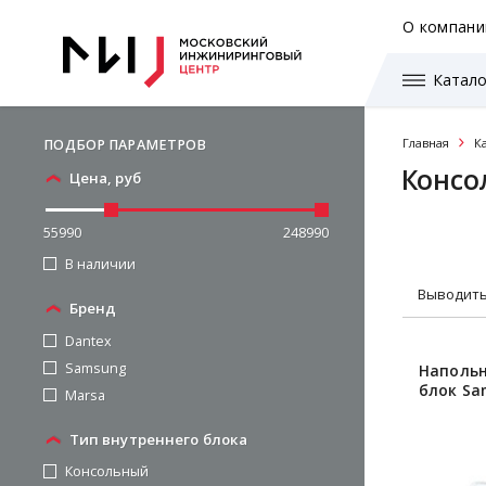
О компани
Катало
Главная
К
ПОДБОР ПАРАМЕТРОВ
Консо
Цена, руб
55990
248990
В наличии
Выводить
Бренд
Dantex
Samsung
Напольн
блок Sa
Marsa
Тип внутреннего блока
Консольный