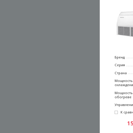
Бренд
Серия
Страна
Мощность
охлажден
Мощность
обогреве
Управлен
К срав
1