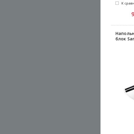
К срав
Напольн
блок Sa