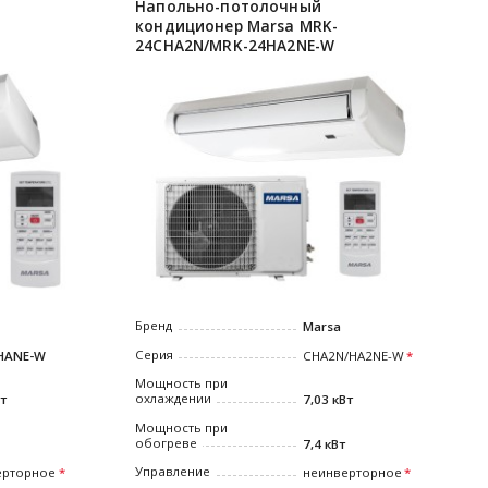
Напольно-потолочный
кондиционер Marsa MRK-
24СHA2N/MRK-24HA2NE-W
Бренд
Marsa
Серия
HANE-W
СHA2N/HA2NE-W
Мощность при
охлаждении
Вт
7,03 кВт
Мощность при
обогреве
7,4 кВт
Управление
ерторное
неинверторное