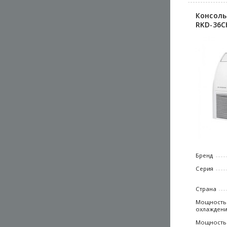
Консоль
RKD-36C
Бренд
Серия
Страна
Мощность
охлажден
Мощность