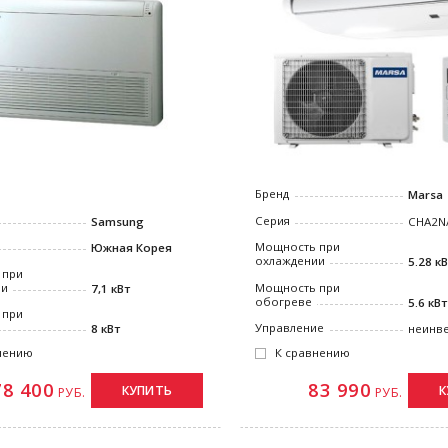
Бренд
Marsa
Серия
СHA2N
Samsung
Мощность при
Южная Корея
охлаждении
5.28 к
 при
Мощность при
ии
7,1 кВт
обогреве
5.6 кВт
 при
Управление
неинв
8 кВт
К сравнению
нению
83 990
78 400
К
КУПИТЬ
РУБ.
РУБ.