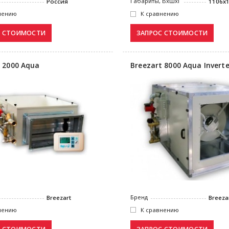
Габариты, ВxШxГ
Россия
1106х
нению
К сравнению
 2000 Aqua
Breezart 8000 Aqua Inverte
Бренд
Breezart
Breeza
нению
К сравнению