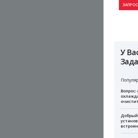
У Ва
Зада
Популяр
Вопрос:
охлажда
очистит
Добрый 
установ
встроен