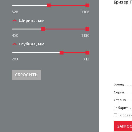
Бризер T
528
1106
Ширина, мм
453
1130
Глубина, мм
203
312
СБРОСИТЬ
Бренд
Серия
Страна
Габариты,
К срав