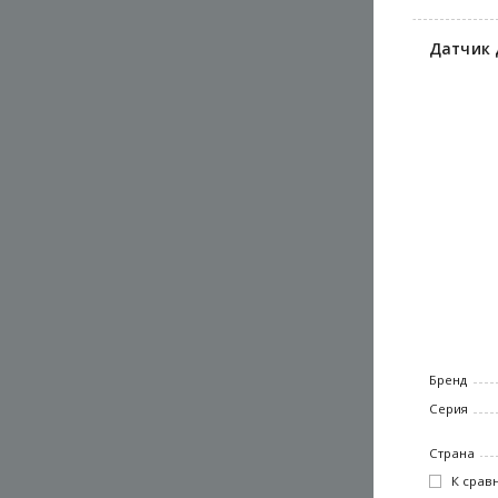
Датчик 
Бренд
Серия
Страна
К срав