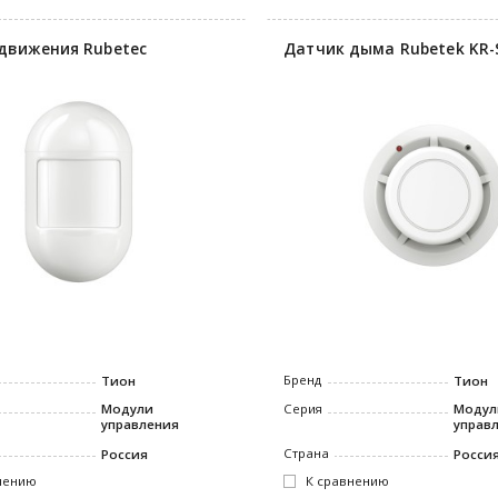
движения Rubetec
Датчик дыма Rubetek KR-
Бренд
Тион
Тион
Модули
Серия
Модул
управления
управ
Страна
Россия
Росси
нению
К сравнению