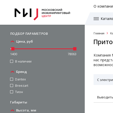
О компани
Катало
Главная
К
ПОДБОР ПАРАМЕТРОВ
Прито
Цена, руб
1400
78063
Компания М
нас предст
В наличии
возможнос
Бренд
Dantex
С электр
Breezart
Тион
Выводить
Габариты
Высота, мм