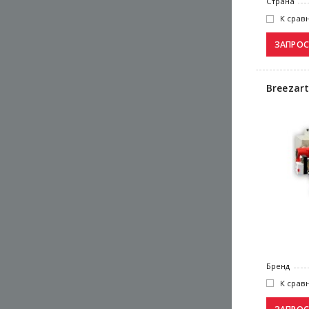
Страна
К срав
Breezart
Бренд
К срав