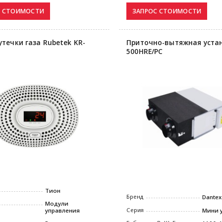
утечки газа Rubetek KR-
Приточно-вытяжная уста
500HRE/PC
Тион
Бренд
Dantex
Модули
Серия
управления
Мини 