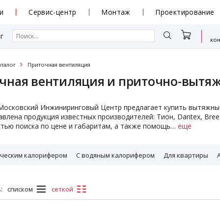
и
Сервис-центр
Монтаж
Проектирование
г
ко
аталог
Приточная вентиляция
чная вентиляция и приточно-вытяж
осковский Инжиниринговый Центр предлагает купить вытяжные 
авлена продукция известных производителей: Тион, Dantex, Breez
тью поиска по цене и габаритам, а также помощь
…
еще
ическим калорифером
С водяным калорифером
Для квартиры
:
списком
сеткой