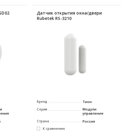
SD02
Датчик открытия окна/двери
Rubetek RS-3210
Бренд
Тион
и
Серия
Модули
ления
управления
Страна
я
Россия
К сравнению