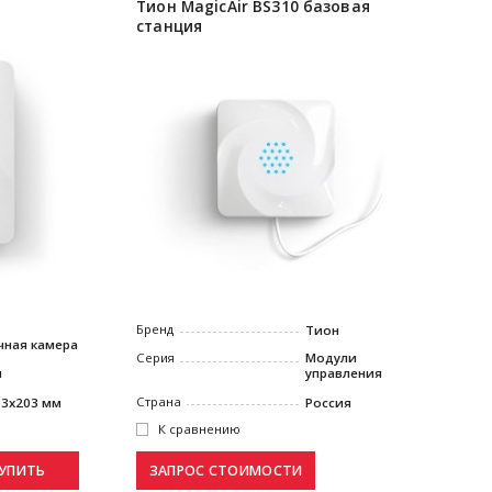
Тион MagicAir BS310 базовая
станция
Бренд
Тион
чная камера
Серия
Модули
управления
я
Страна
Россия
53х203 мм
К сравнению
УПИТЬ