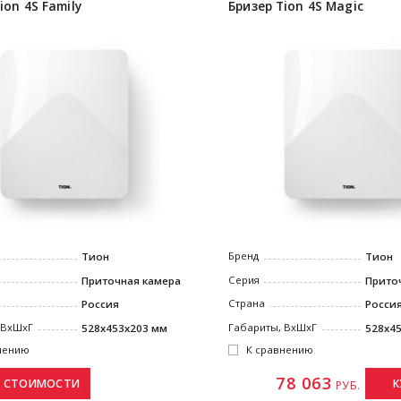
ion 4S Family
Бризер Tion 4S Magic
Бренд
Тион
Тион
Серия
Приточная камера
Прито
Страна
Россия
Росси
 ВxШxГ
Габариты, ВxШxГ
528х453х203 мм
528х4
нению
К сравнению
78 063
К
РУБ.