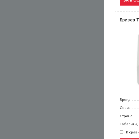
Бризер T
Бренд
Серия
Страна
Габариты,
К срав