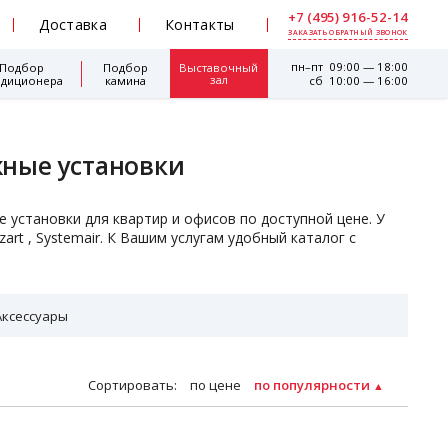
+7 (495) 916-52-14
Доставка
Контакты
ЗАКАЗАТЬ ОБРАТНЫЙ ЗВОНОК
пн–пт 09:00 — 18:00
Подбор
Подбор
Выставочный
зал
ндиционера
камина
сб 10:00 — 16:00
ные установки
установки для квартир и офисов по доступной цене. У
art , Systemair. К Вашим услугам удобный каталог с
Аксессуары
Сортировать:
по цене
по популярности