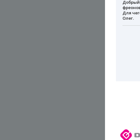
Добрый 
фреонов
Для чег
Олег.