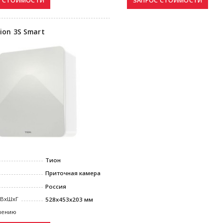
ion 3S Smart
Тион
Приточная камера
Россия
 ВxШxГ
528х453х203 мм
нению