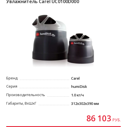
Увлажнитель Carel UC0100D000
Бренд
Carel
Серия
humiDisk
Производительность
1.0 кг/ч
Габариты, ВxШxГ
312х302x390 мм
86 103
РУБ.