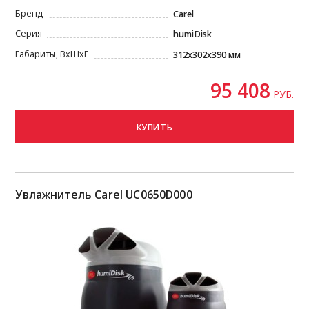
Бренд
Carel
Серия
humiDisk
Габариты, ВxШxГ
312х302x390 мм
95 408
РУБ.
КУПИТЬ
Увлажнитель Carel UC0650D000