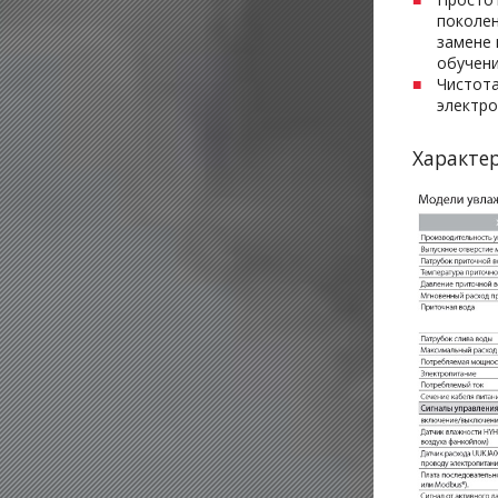
поколен
замене 
обучен
Чистота
электро
Характе