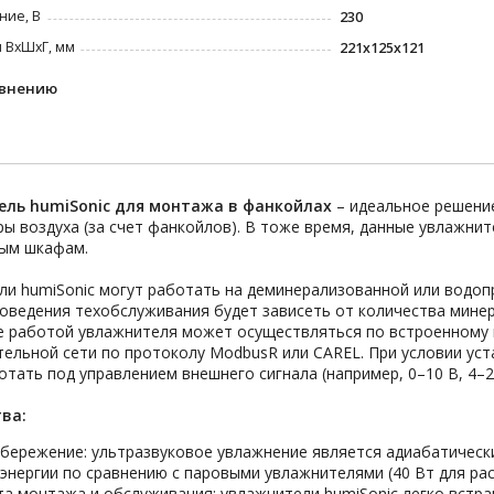
ние, В
230
 ВxШxГ, мм
221х125x121
авнению
ль humiSonic для монтажа в фанкойлах
– идеальное решени
ы воздуха (за счет фанкойлов). В тоже время, данные увлажни
ым шкафам.
ли humiSonic могут работать на деминерализованной или водо
оведения техобслуживания будет зависеть от количества минер
е работой увлажнителя может осуществляться по встроенному м
ельной сети по протоколу ModbusR или CAREL. При условии ус
тать под управлением внешнего сигнала (например, 0–10 В, 4–20 
ва:
бережение: ультразвуковое увлажнение является адиабатическ
энергии по сравнению с паровыми увлажнителями (40 Вт для рас
а монтажа и обслуживания: увлажнители humiSonic легко встр