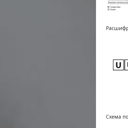
Расшифр
Схема п