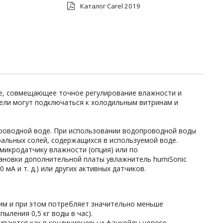
Каталог Carel 2019
е, совмещающее точное регулирование влажности и
тели могут подключаться к холодильным витринам и
проводной воде. При использовании водопроводной воды
альных солей, содержащихся в используемой воде.
икродатчику влажности (опция) или по
тановки дополнительной платы увлажнитель humiSonic
мА и т. д.) или других активных датчиков.
им и при этом потребляет значительно меньше
пыления 0,5 кг воды в час).
аиваются как в кондиционеры и фанкойлы нового