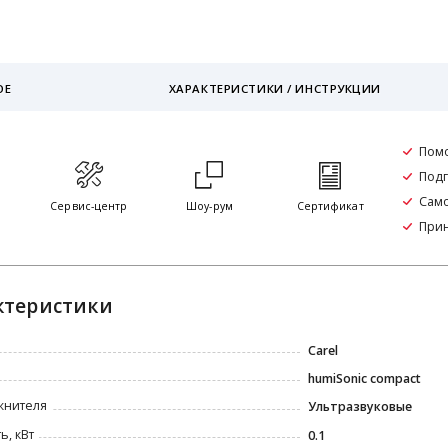
ОЕ
ХАРАКТЕРИСТИКИ / ИНСТРУКЦИИ
Пом
Подг
Само
я
Сервис-центр
Шоу-рум
Сертификат
Прин
ктеристики
Carel
humiSonic compact
жнителя
Ультразвуковые
, кВт
0.1