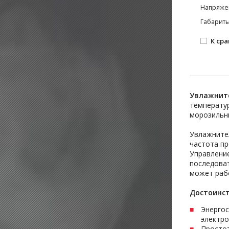
Напряже
Габариты
К ср
Увлажните
температур
морозильн
Увлажните
частота пр
Управлени
последоват
может рабо
Достоинст
Энергос
электро
Простот