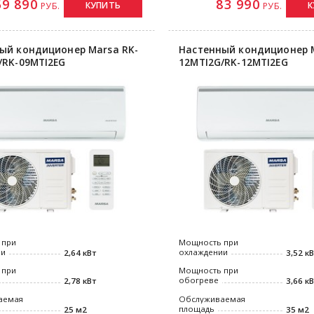
59 890
83 990
КУПИТЬ
К
РУБ.
РУБ.
ый кондиционер Marsa RK-
Настенный кондиционер M
/RK-09MTI2EG
12MTI2G/RK-12MTI2EG
 при
Мощность при
ии
охлаждении
2,64 кВт
3,52 к
 при
Мощность при
обогреве
2,78 кВт
3,66 к
аемая
Обслуживаемая
площадь
25 м2
35 м2