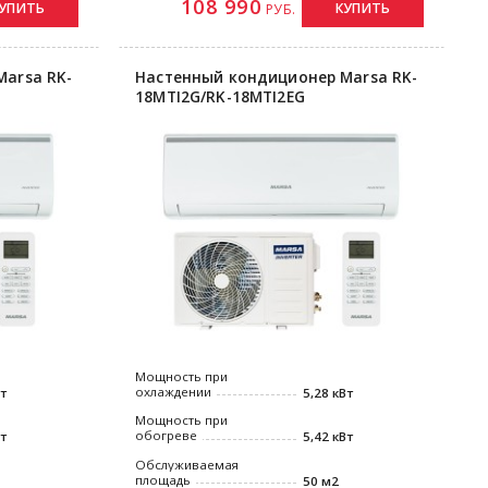
108 990
УПИТЬ
КУПИТЬ
РУБ.
arsa RK-
Настенный кондиционер Marsa RK-
18MTI2G/RK-18MTI2EG
Мощность при
охлаждении
Вт
5,28 кВт
Мощность при
обогреве
Вт
5,42 кВт
Обслуживаемая
площадь
50 м2