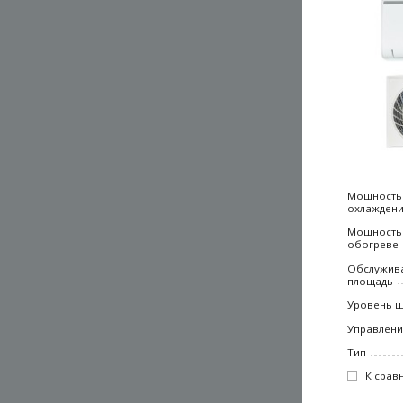
Мощность
охлажден
Мощность
обогреве
Обслужив
площадь
Уровень 
Управлен
Тип
К срав