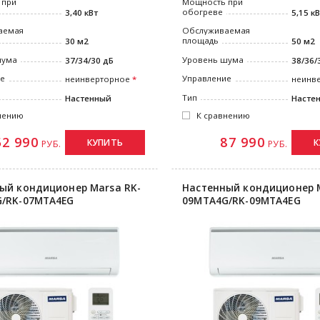
 при
Мощность при
обогреве
3,40 кВт
5,15 к
аемая
Обслуживаемая
площадь
30 м2
50 м2
шума
Уровень шума
37/34/30 дБ
38/36/
ие
Управление
неинверторное
неинв
Тип
Настенный
Насте
нению
К сравнению
52 990
87 990
КУПИТЬ
К
РУБ.
РУБ.
ый кондиционер Marsa RK-
Настенный кондиционер M
/RK-07MTA4EG
09MTA4G/RK-09MTA4EG