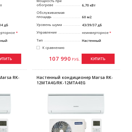
Мощность при
обогреве
Вт
6,70 кВт
Обслуживаемая
площадь
60 м2
Уровень шума
34 дБ
43/39/37 дБ
Управление
ерторное
неинверторное
Тип
нный
Настенный
К сравнению
107 990
УПИТЬ
КУПИТЬ
РУБ.
arsa RK-
Настенный кондиционер Marsa RK-
12MTA4G/RK-12MTA4EG