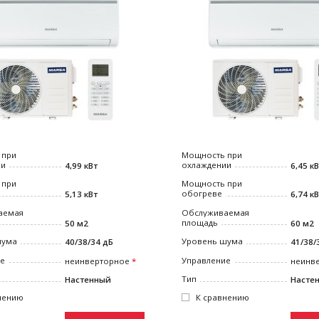
 при
Мощность при
ии
охлаждении
4,99 кВт
6,45 к
 при
Мощность при
обогреве
5,13 кВт
6,74 к
аемая
Обслуживаемая
площадь
50 м2
60 м2
шума
Уровень шума
40/38/34 дБ
41/38/
ие
Управление
неинверторное
неинв
Тип
Настенный
Насте
нению
К сравнению