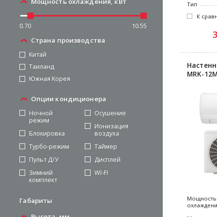
Мощность охлаждения, кВт
Тип
К срав
0.70
10.55
Страна производства
Китай
Настенн
Таиланд
MRK-12M
Южная Корея
Опции кондиционера
Ночной
Осушение
режим
Ионизация
Блокировка
воздуха
Турбо-режим
Таймер
Пульт Д/У
Дисплей
Зимний
WI-FI
комплект
Мощность
Габариты
охлажден
Высота, мм