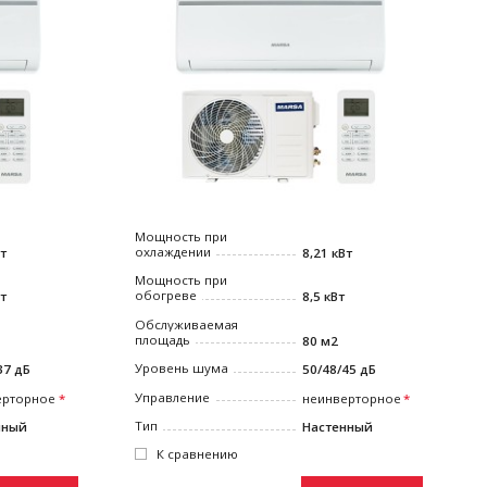
Мощность при
охлаждении
Вт
8,21 кВт
Мощность при
обогреве
Вт
8,5 кВт
Обслуживаемая
площадь
80 м2
Уровень шума
37 дБ
50/48/45 дБ
Управление
ерторное
неинверторное
Тип
нный
Настенный
К сравнению