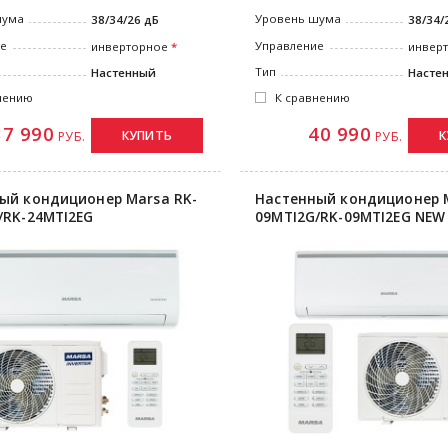
шума
Уровень шума
38/34/26 дБ
38/34/
ие
Управление
инверторное
инвер
Тип
Настенный
Насте
нению
К сравнению
37 990
40 990
КУПИТЬ
К
РУБ.
РУБ.
ый кондиционер Marsa RK-
Настенный кондиционер M
/RK-24MTI2EG
09MTI2G/RK-09MTI2EG NEW