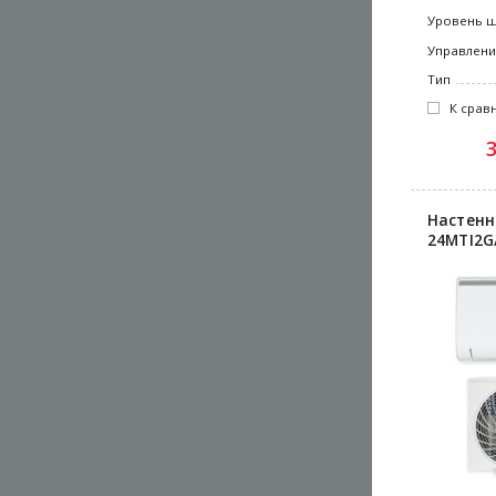
Уровень 
Управлен
Тип
К срав
Настенн
24MTI2G