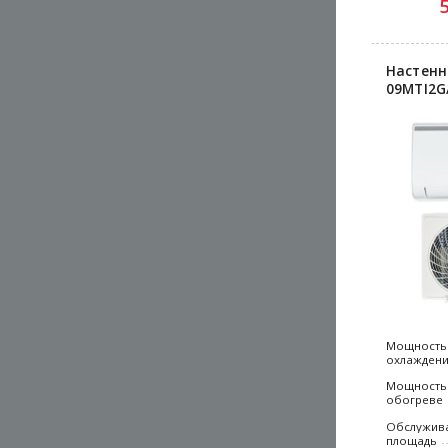
Настенн
09MTI2G
Мощность
охлажден
Мощность
обогреве
Обслужив
площадь