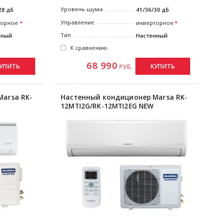
Уровень шума
28 дБ
41/36/30 дБ
Управление
торное
инверторное
Тип
нный
Настенный
К сравнению
68 990
УПИТЬ
КУПИТЬ
РУБ.
arsa RK-
Настенный кондиционер Marsa RK-
12MTI2G/RK-12MTI2EG NEW