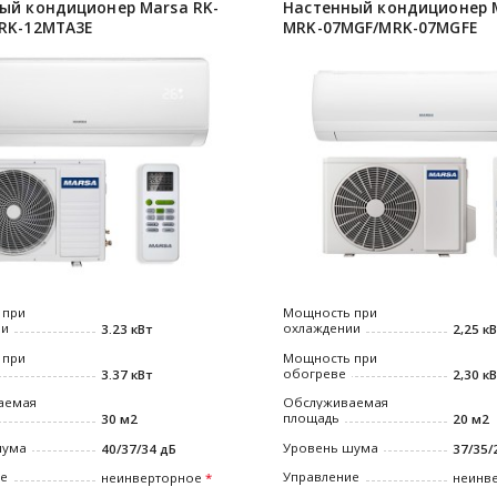
ый кондиционер Marsa RK-
Настенный кондиционер 
RK-12MTA3E
MRK-07MGF/MRK-07MGFE
 при
Мощность при
ии
охлаждении
3.23 кВт
2,25 к
 при
Мощность при
обогреве
3.37 кВт
2,30 к
аемая
Обслуживаемая
площадь
30 м2
20 м2
шума
Уровень шума
40/37/34 дБ
37/35/
ие
Управление
неинверторное
неинв