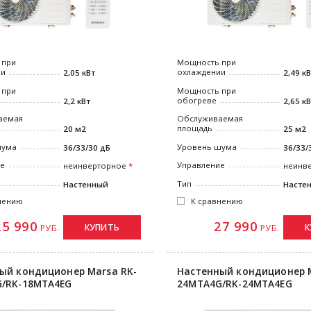
 при
Мощность при
ии
охлаждении
2,05 кВт
2,49 к
 при
Мощность при
обогреве
2,2 кВт
2,65 к
аемая
Обслуживаемая
площадь
20 м2
25 м2
шума
Уровень шума
36/33/30 дБ
36/33/
ие
Управление
неинверторное
неинв
Тип
Настенный
Насте
нению
К сравнению
25 990
27 990
КУПИТЬ
К
РУБ.
РУБ.
ый кондиционер Marsa RK-
Настенный кондиционер M
/RK-18MTA4EG
24MTA4G/RK-24MTA4EG