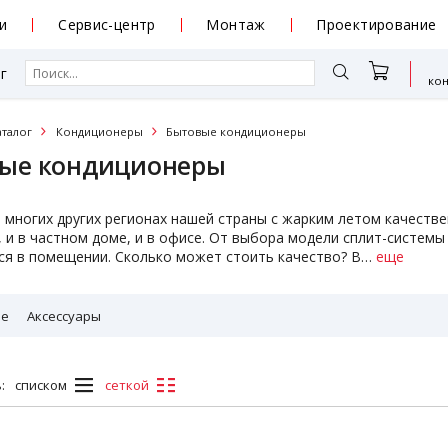
и
Сервис-центр
Монтаж
Проектирование
г
ко
аталог
Кондиционеры
Бытовые кондиционеры
ые кондиционеры
 многих других регионах нашей страны с жарким летом качест
, и в частном доме, и в офисе. От выбора модели сплит-систем
я в помещении. Сколько может стоить качество? В
…
еще
ые
Аксессуары
:
списком
сеткой