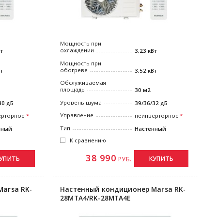
Мощность при
охлаждении
Вт
3,23 кВт
Мощность при
обогреве
Вт
3,52 кВт
Обслуживаемая
площадь
30 м2
Уровень шума
30 дБ
39/36/32 дБ
Управление
ерторное
неинверторное
Тип
нный
Настенный
К сравнению
38 990
УПИТЬ
КУПИТЬ
РУБ.
arsa RK-
Настенный кондиционер Marsa RK-
28MTA4/RK-28MTA4E