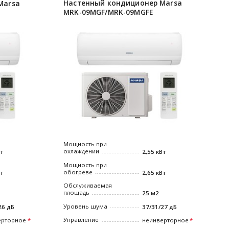
Настенный кондиционер Marsa
Marsa
MRK-09MGF/MRK-09MGFE
Мощность при
охлаждении
Вт
2,55 кВт
Мощность при
обогреве
Вт
2,65 кВт
Обслуживаемая
площадь
25 м2
Уровень шума
26 дБ
37/31/27 дБ
Управление
ерторное
неинверторное