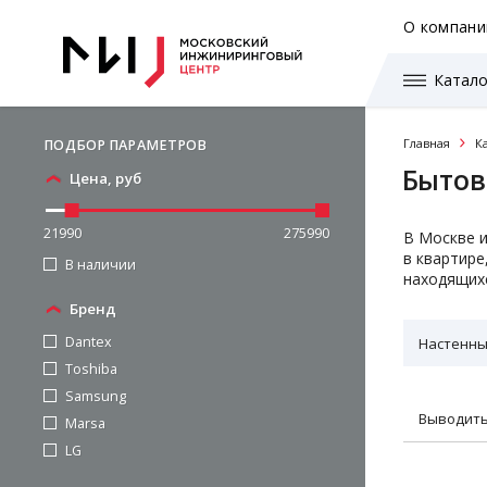
О компани
Катало
Главная
К
ПОДБОР ПАРАМЕТРОВ
Бытов
Цена, руб
21990
275990
В Москве и
в квартире
В наличии
находящихс
Бренд
Dantex
Настенн
Toshiba
Samsung
Выводить
Marsa
LG