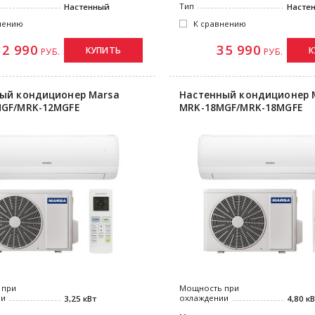
Тип
Настенный
Насте
нению
К сравнению
32 990
35 990
КУПИТЬ
К
РУБ.
РУБ.
ый кондиционер Marsa
Настенный кондиционер 
GF/MRK-12MGFE
MRK-18MGF/MRK-18MGFE
 при
Мощность при
ии
охлаждении
3,25 кВт
4,80 к