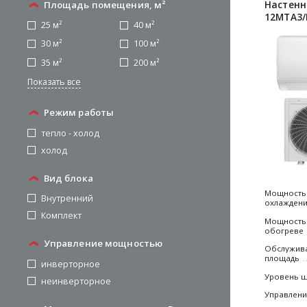
Настенн
Площадь помещения, м²
12MTA3/
25 м²
40 м²
30 м²
100 м²
35 м²
200 м²
Режим работы
тепло - холод
холод
Вид блока
Мощность
Внутренний
охлажден
Комплект
Мощность
обогреве
Управление мощностью
Обслужив
площадь
инверторное
Уровень 
неинверторное
Управлен