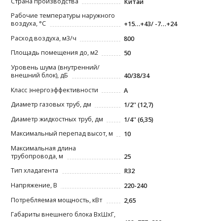
Страна производства
Китай
Рабочие температуры наружного
воздуха, °С
+15…+43/ -7…+24
Расход воздуха, м3/ч
800
Площадь помещения до, м2
50
Уровень шума (внутренний/
внешний блок), дБ
40/38/34
Класс энергоэффективности
A
Диаметр газовых труб, дм
1/2'' (12,7)
Диаметр жидкостных труб, дм
1/4'' (6,35)
Максимальный перепад высот, м
10
Максимальная длина
трубопровода, м
25
Тип хладагента
R32
Напряжение, В
220-240
Потребляемая мощность, кВт
2,65
Габариты внешнего блока ВxШxГ,