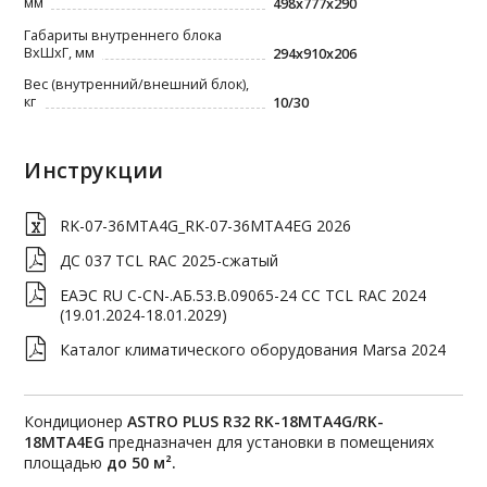
мм
498x777x290
Габариты внутреннего блока
ВxШxГ, мм
294x910x206
Вес (внутренний/внешний блок),
кг
10/30
Инструкции
RK-07-36MTA4G_RK-07-36MTA4EG 2026
ДС 037 TCL RAC 2025-сжатый
ЕАЭС RU C-CN-.АБ.53.В.09065-24 СС TCL RAC 2024
(19.01.2024-18.01.2029)
Каталог климатического оборудования Marsa 2024
Кондиционер
ASTRO PLUS R32 RK-18MTA4G/RK-
18MTA4EG
предназначен для установки в помещениях
площадью
до 50 м².