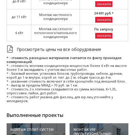
до 8 кВт
кондиционера
ЗАКАЗАТЬ
24 691 руб.*
Монтаж настенного
до 11 кВт
кондиционера
ЗАКАЗАТЬ
Монтаж кассетного/
По запросу
4 кВт
потолочного/напольного
ЗАКАЗАТЬ
кондиционера
Просмотреть цены на все оборудование
* - стоимость расходных материалов считается по факту прокладки
коммуникаций.
* - стоимость монтажа кондиционера мощностью более 6 кВт на высоте
более 3 м закладывать с учетом высотных работ.
* - базовый монтаж: установка блоков, трубопроводы, кабели, дренаж,
короб до 1 м внутри, короб эл. пит. до 2 м, общая трасса до 4 м.
* - указанная стоимость включает в себя кронштейн под внешний блок.
* - выезд за пределы МКАД = 70 руб. за 1 км.
* - стоимость 2-х этапника складывается из суммы монтажа, К=1,35,
опрессовки, пайки, доп.работ.
* - стоимость работ указана для физ.лиц, для юр.лиц уточняйте у
менеджеров.
Выполненные проекты
МОНТАЖ СПЛИТ-СИСТЕМ
МОНТАЖ VRF
(МУЛЬТИЗОНАЛЬНЫХ)