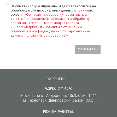
Нажимая кнопку «Отправить», я даю свое согласие на
обработку моих персональных данных и принимаю
условия
«Согласия на обработку персональных
данных Пользователей»
,
«Согласия на обработку
персональных данных с помощью сервиса
«Яндекс.Метрика»
и
«Политики в отношении
обработки и конфиденциальности персональных
данных (положение об обработке)»
ОТПРАВИТЬ
ПАРТНЕРЫ
АДРЕС ОФИСА:
Москва, пр-кт Андропова, 18к5, офис 1402
м. Технопарк. Даниловский район ЮАО
РЕЖИМ РАБОТЫ: