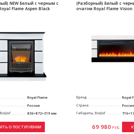
ный) NEW Белый с черным с
(Разборный) Белый с черн
oyal Flame Aspen Black
очагом Royal Flame Vision 
Бренд
Royal Flame
Royal 
Страна
Россия
Росси
 ВxШxГ
Габариты, ВxШxГ
836×872×319 мм
716×1
69 980
К
РУБ.