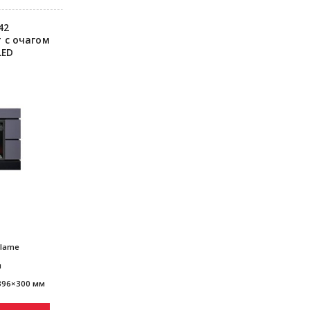
42
 с очагом
LED
Flame
я
396×300 мм