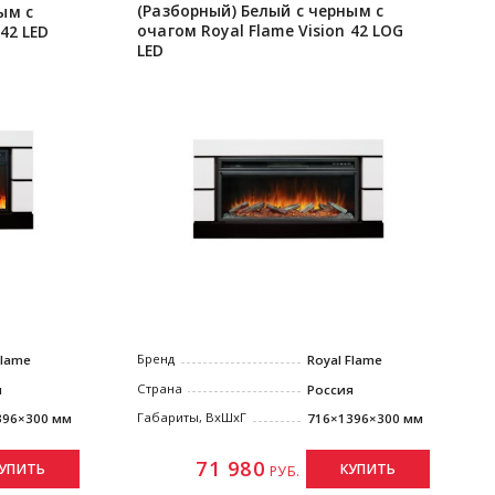
(Разборный) Белый с черным с
ым с
очагом Royal Flame Vision 42 LOG
42 LED
LED
Бренд
Flame
Royal Flame
Страна
я
Россия
Габариты, ВxШxГ
396×300 мм
716×1396×300 мм
71 980
УПИТЬ
КУПИТЬ
РУБ.