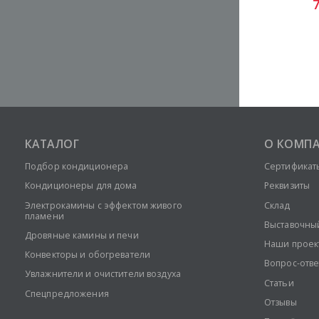
КАТАЛОГ
О КОМП
Подбор кондиционера
Сертификат
Кондиционеры для дома
Реквизиты
Электрокамины с эффектом живого
Склад
пламени
Выставочны
Дровяные камины и печи
Наши проек
Конвекторы и обогреватели
Вопрос-отве
Увлажнители и очистители воздуха
Статьи
Спецпредложения
Отзывы