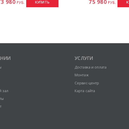
73 980
75 980
КУПИТЬ
К
РУБ.
РУБ.
АНИИ
УСЛУГИ
ы
Доставка и оплата
Монтаж
Сервис-центр
й зал
Карта сайта
ты
т