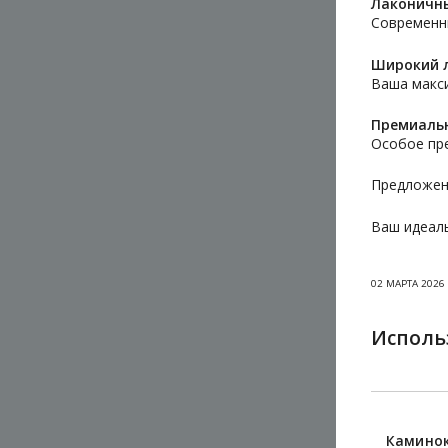
Лаконичны
Современны
Широкий л
Ваша макс
Премиальн
Особое пр
Предложени
Ваш идеаль
02 МАРТА 2026
Исполь
Каминок