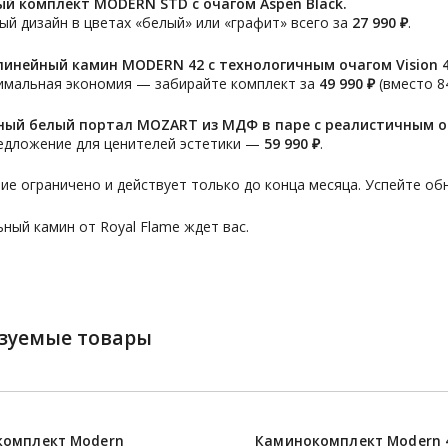
й комплект MODERN STD с очагом Aspen Black.
й дизайн в цветах «белый» или «графит» всего за
27 990 ₽
.
инейный камин MODERN 42 с технологичным очагом Vision 4
имальная экономия — забирайте комплект за
49 990 ₽
(вместо 84
ый белый портал MOZART из МДФ в паре с реалистичным оча
едложение для ценителей эстетики —
59 990 ₽
.
е ограничено и действует только до конца месяца. Успейте об
ный камин от Royal Flame ждет вас.
зуемые товары
омплект Modern
Каминокомплект Modern 