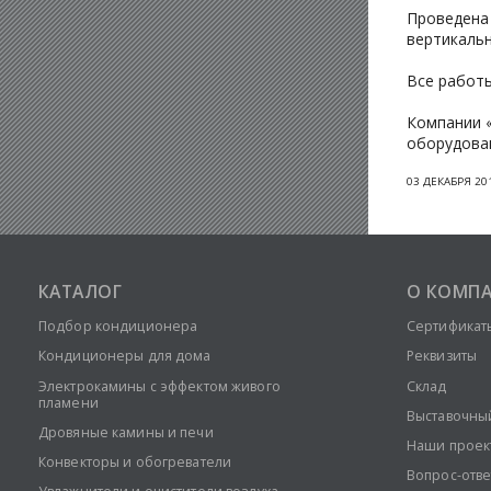
Проведена 
вертикальн
Все работы
Компании 
оборудован
03 ДЕКАБРЯ 20
КАТАЛОГ
О КОМП
Подбор кондиционера
Сертификат
Кондиционеры для дома
Реквизиты
Электрокамины с эффектом живого
Склад
пламени
Выставочны
Дровяные камины и печи
Наши проек
Конвекторы и обогреватели
Вопрос-отве