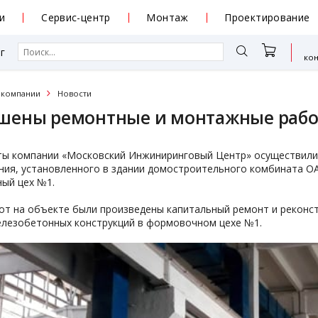
и
Сервис-центр
Монтаж
Проектирование
г
ко
 компании
Новости
шены ремонтные и монтажные работ
ты компании «Московский Инжиниринговый Центр» осуществили
ия, установленного в здании домостроительного комбината ОАО "
ый цех №1.
от на объекте были произведены капитальный ремонт и реконс
елезобетонных конструкций в формовочном цехе №1.