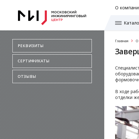
О компани
Катало
Главная
О
РЕКВИЗИТЫ
Завер
СЕРТИФИКАТЫ
Специалис
оборудован
ОТЗЫВЫ
формовочн
В ходе раб
отделки ж