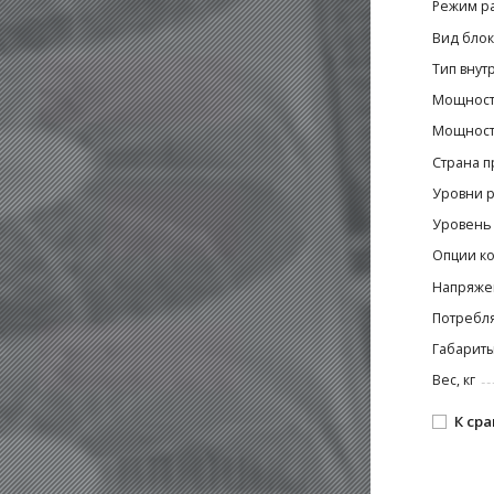
Режим р
Вид блок
Тип внут
Мощност
Мощность
Страна п
Уровни р
Уровень 
Опции к
Напряже
Потребля
Габариты
Вес, кг
К ср