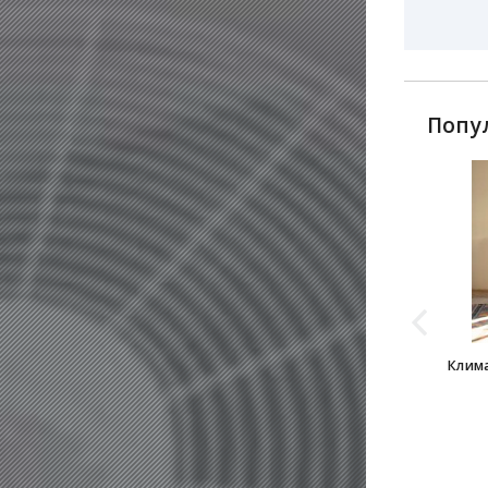
Попу
Клима