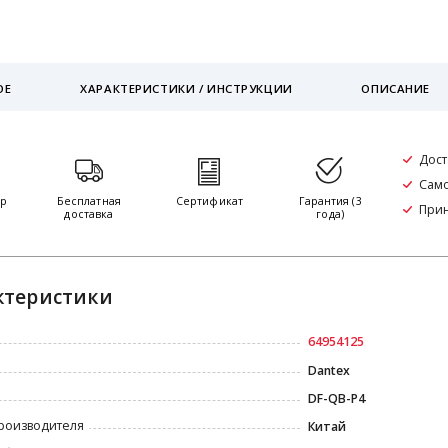
ОЕ
ХАРАКТЕРИСТИКИ / ИНСТРУКЦИИ
ОПИСАНИЕ
Дост
Само
тр
Бесплатная
Сертификат
Гарантия (3
При
доставка
года)
ктеристики
64954125
Dantex
DF-QB-P4
роизводителя
Китай