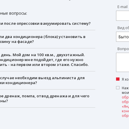
E-mail
ные вопросы:
и после опрессовки вакуумировать систему?
Вид о
и два кондиционера (блока) установить в
рзину на фасаде?
Вопро
день. Мой дом на 100 кв.м., двухэтажный.
ондиционер мне подойдет, где его нужно
ить - на первом или втором этаже. Спасибо.
 случае необходим выезд альпиниста для
Я х
вки кондиционера?
Наж
мои
ое дренаж, помпа, отвод дренажа и для чего
обр
жны?
обр
«Ян
кон
обр