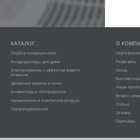
КАТАЛОГ
О КОМП
Подбор кондиционера
Сертификат
Кондиционеры для дома
Реквизиты
Электрокамины с эффектом живого
Склад
пламени
Выставочны
Дровяные камины и печи
Наши проек
Конвекторы и обогреватели
Вопрос-отве
Увлажнители и очистители воздуха
Статьи
Спецпредложения
Отзывы
Партнёры