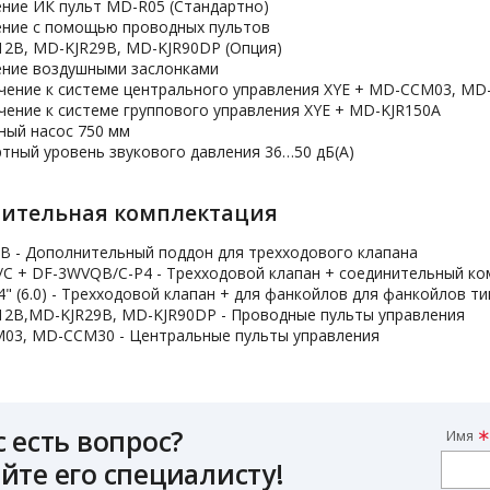
ние ИК пульт MD-R05 (Стандартно)
ение с помощью проводных пультов
12B, MD-KJR29B, MD-KJR90DP (Опция)
ение воздушными заслонками
чение к системе центрального управления XYE + MD-CCM03, M
ение к системе группового управления XYE + MD-KJR150A
ный насос 750 мм
тный уровень звукового давления 36…50 дБ(А)
ительная комплектация
B - Дополнительный поддон для трехходового клапана
C + DF-3WVQB/C-P4 - Трехходовой клапан + cоединительный ко
4" (6.0) - Трехходовой клапан + для фанкойлов для фанкойлов т
12B,MD-KJR29B, MD-KJR90DP - Проводные пульты управления
03, MD-CCM30 - Центральные пульты управления
с есть вопрос?
Имя
йте его специалисту!