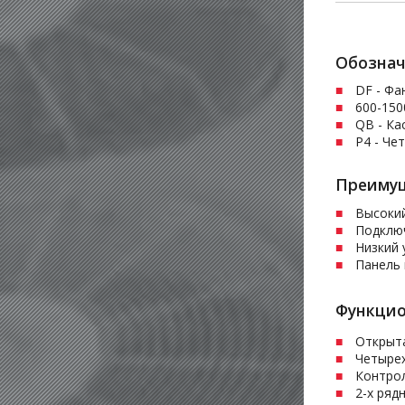
Обознач
DF - Фа
600-150
QВ - Ка
P4 - Че
Преимущ
Высокий
Подключ
Низкий 
Панель 
Функцио
Открыт
Четыре
Контро
2-х ряд