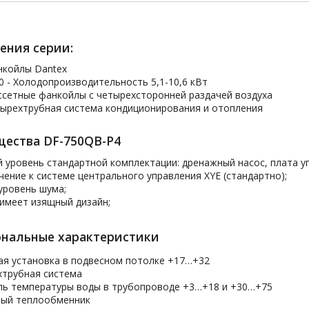
ения серии:
нкойлы Dantex
0 - Холодопроизводительность 5,1-10,6 кВт
ссетные фанкойлы с четырехсторонней раздачей воздуха
тырехтрубная система кондиционирования и отопления
ества DF-750QB-P4
 уровень стандартной комплектации: дренажный насос, плата у
ение к системе центрального управления XYE (стандартно);
уровень шума;
имеет изящный дизайн;
нальные характеристики
ая установка в подвесном потолке +17…+32
хтрубная система
ль температуры воды в трубопроводе +3…+18 и +30…+75
ный теплообменник