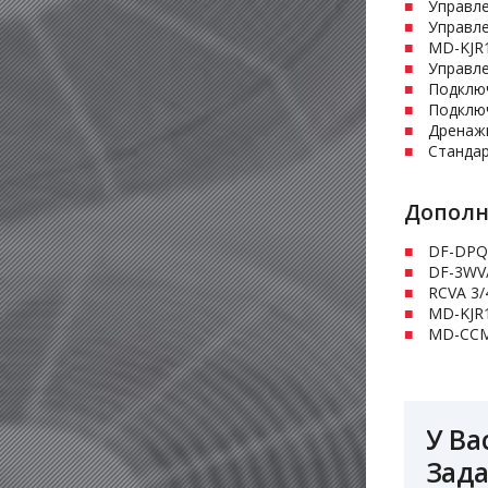
Управле
Управл
MD-KJR
Управл
Подклю
Подключ
Дренаж
Стандар
Дополн
DF-DPQ
DF-3WV/
RCVA 3/
MD-KJR
MD-CCM
У Ва
Зада