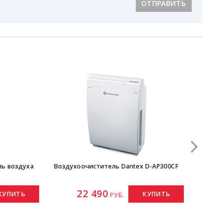
ОТПРАВИТЬ
ль воздуха
Воздухоочиститель Dantex D-AP300CF
К
22 490
КУПИТЬ
КУПИТЬ
РУБ.