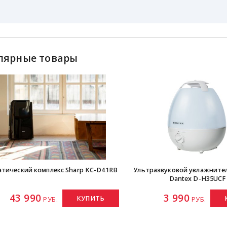
лярные товары
тический комплекс Sharp KC-D41RB
Ультразвуковой увлажните
Dantex D-H35UCF
43 990
3 990
КУПИТЬ
РУБ.
РУБ.