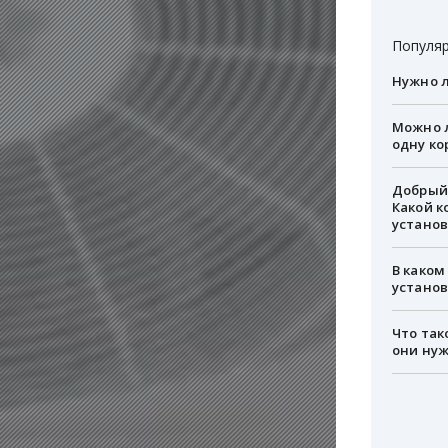
Популяр
Нужно л
Можно л
одну ко
Добрый 
Какой к
установ
В каком
устано
Что так
они ну