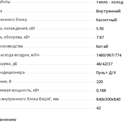
аботы
тепло - холод
а
Внутренний
реннего блока
Кассетный
ь охлаждения, кВт
5.93
 обогрева, кВт
7.87
роизводства
Китай
асхода воздуха, м3/ч
1460/967/774
шума, дБ
46/42/37
ондиционера
Пульт Д/У
ние, В
220
емая мощность, кВт
0,188
 внутреннего блока ВxШxГ, мм
840х300х840
42
авнению