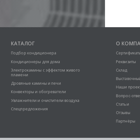
КАТАЛОГ
О КОМП
Подбор кондиционера
Сертификат
Кондиционеры для дома
Реквизиты
Электрокамины с эффектом живого
Склад
пламени
Выставочны
Дровяные камины и печи
Наши проек
Конвекторы и обогреватели
Вопрос-отве
Увлажнители и очистители воздуха
Статьи
Спецпредложения
Отзывы
Партнёры