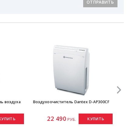
ОТПРАВИТЬ
ль воздуха
Воздухоочиститель Dantex D-AP300CF
К
22 490
КУПИТЬ
КУПИТЬ
РУБ.