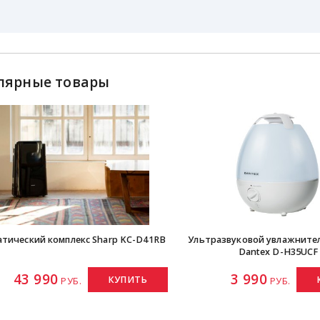
лярные товары
тический комплекс Sharp KC-D41RB
Ультразвуковой увлажните
Dantex D-H35UCF
43 990
3 990
КУПИТЬ
РУБ.
РУБ.