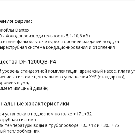
ения серии:
нкойлы Dantex
0 - Холодопроизводительность 5,1-10,6 кВт
ссетные фанкойлы с четырехсторонней раздачей воздуха
тырехтрубная система кондиционирования и отопления
ества DF-1200QB-P4
 уровень стандартной комплектации: дренажный насос, плата у
ение к системе центрального управления XYE (стандартно);
уровень шума;
имеет изящный дизайн;
нальные характеристики
ая установка в подвесном потолке +17…+32
хтрубная система
ль температуры воды в трубопроводе +3…+18 и +30…+75
ный теплообменник