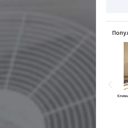
Попу
Клима