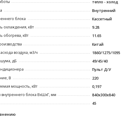
аботы
тепло - холод
а
Внутренний
реннего блока
Кассетный
ь охлаждения, кВт
9.28
 обогрева, кВт
11.65
роизводства
Китай
асхода воздуха, м3/ч
1860/1275/1095
шума, дБ
49/45/40
ондиционера
Пульт Д/У
ние, В
220
емая мощность, кВт
0,197
 внутреннего блока ВxШxГ, мм
840х300х840
45
авнению