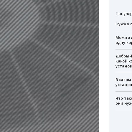
Популяр
Нужно л
Можно л
одну ко
Добрый 
Какой к
установ
В каком
устано
Что так
они ну