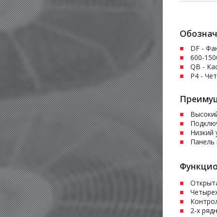
Обознач
DF - Фа
600-150
QВ - Ка
P4 - Че
Преимущ
Высокий
Подключ
Низкий 
Панель 
Функцио
Открыт
Четыре
Контро
2-х ряд