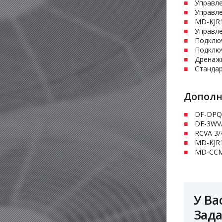
Управле
Управл
MD-KJR
Управл
Подклю
Подключ
Дренаж
Стандар
Дополн
DF-DPQ
DF-3WV/
RCVA 3/
MD-KJR
MD-CCM
У Ва
Зада