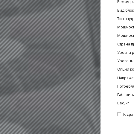
Режим р
Вид блок
Тип внут
Мощност
Мощность
Страна п
Уровни р
Уровень 
Опции к
Напряже
Потребля
Габариты
Вес, кг
К ср