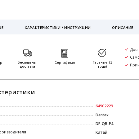
ОЕ
ХАРАКТЕРИСТИКИ / ИНСТРУКЦИИ
ОПИСАНИЕ
Дост
Само
тр
Бесплатная
Сертификат
Гарантия (3
При
доставка
года)
ктеристики
64902229
Dantex
DF-QB-P4
роизводителя
Китай