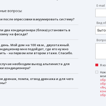
E-mail
ные вопросы:
и после опрессовки вакуумировать систему?
Вид о
и два кондиционера (блока) установить в
рзину на фасаде?
Вопро
день. Мой дом на 100 кв.м., двухэтажный.
ондиционер мне подойдет, где его нужно
ить - на первом или втором этаже. Спасибо.
 случае необходим выезд альпиниста для
Я х
вки кондиционера?
Наж
мои
ое дренаж, помпа, отвод дренажа и для чего
обр
жны?
обр
«Ян
кон
обр