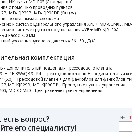
ние ИК пульт MD-R05 (Стандартно)
ение с помощью проводных пультов
12B, MD-KJR29B, MD-KJR90DP (Опция)
ение воздушными заслонками
чение к системе центрального управления XYE + MD-CCM03, M
ение к системе группового управления XYE + MD-KJR150A
ный насос 750 мм
тный уровень звукового давления 36…50 дБ(А)
ительная комплектация
B - Дополнительный поддон для трехходового клапана
C + DF-3WVQB/C-P4 - Трехходовой клапан + cоединительный ко
4" (6.0) - Трехходовой клапан + для фанкойлов для фанкойлов т
12B,MD-KJR29B, MD-KJR90DP - Проводные пульты управления
03, MD-CCM30 - Центральные пульты управления
с есть вопрос?
Имя
йте его специалисту!