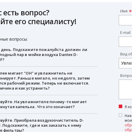
с есть вопрос?
Имя
йте его специалисту!
E-mail
ные вопросы:
день. Подскажите пожалуйста должен ли
Вид о
лодный пар в мойке воздуха Dantex D-
F?
лее мигает "OH" и увлажнитель не
Вопро
нирует. Раньше мигало, но недолго, затем
ся рабочий режим. Теперь не включается.
ричина и как устранить?
вуйте. На увлажнителе почему-то мигает
кнутая капелька . Что это означает?
Я х
Наж
вуйте. Приобрела воздухоочиститель D-
мои
. Подскажите, где и как заказать к нему
обр
обр
е фильтры?