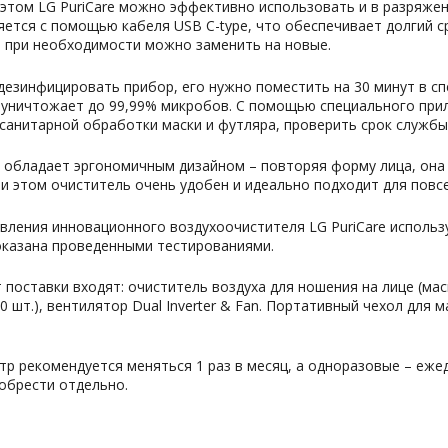
 этом LG PuriCare можно эффективно использовать и в разряже
ется с помощью кабеля USB C-type, что обеспечивает долгий с
 при необходимости можно заменить на новые.
езинфицировать прибор, его нужно поместить на 30 минут в с
 уничтожает до 99,99% микробов. С помощью специального при
санитарной обработки маски и футляра, проверить срок службы
e обладает эргономичным дизайном – повторяя форму лица, она
и этом очиститель очень удобен и идеально подходит для повс
вления инновационного воздухоочистителя LG PuriCare исполь
оказана проведенными тестированиями.
 поставки входят: очиститель воздуха для ношения на лице (мас
0 шт.), вентилятор Dual Inverter & Fan. Портативный чехол для
р рекомендуется меняться 1 раз в месяц, а одноразовые – ежед
обрести отдельно.