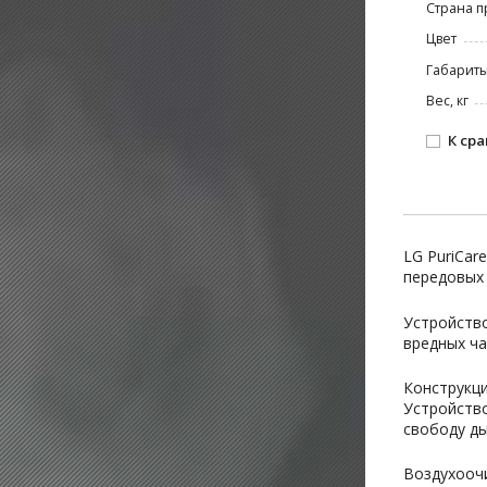
Страна п
Цвет
Габариты
Вес, кг
К ср
LG PuriCar
передовых
Устройств
вредных ча
Конструкци
Устройство
свободу ды
Воздухооч