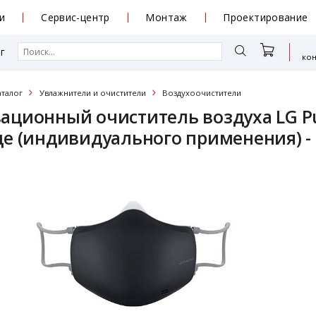
и
Сервис-центр
Монтаж
Проектирование
г
ко
аталог
Увлажнители и очистители
Воздухоочистители
ационный очиститель воздуха LG P
це (индивидуального применения) -