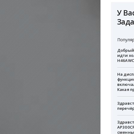
У Ва
Зада
Популяр
Добрый 
идти хо
H46AWC
На дисп
функцио
включал
Какая п
Здравст
перечёр
Здравст
AP300CF
сменны