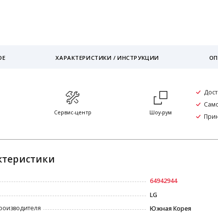
ОЕ
ХАРАКТЕРИСТИКИ / ИНСТРУКЦИИ
ОП
Дост
Само
я
Сервис-центр
Шоу-рум
Прин
ктеристики
64942944
LG
роизводителя
Южная Корея