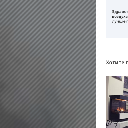
Здравст
воздуха
лучше 
Хотите 