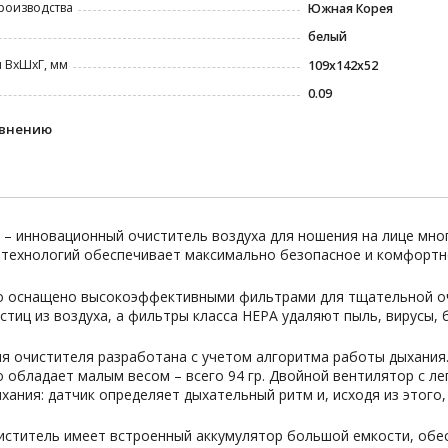
роизводства
Южная Корея
белый
 ВxШxГ, мм
109х142х52
0.09
авнению
e – инновационный очиститель воздуха для ношения на лице мн
 технологий обеспечивает максимально безопасное и комфортно
о оснащено высокоэффективными фильтрами для тщательной очи
стиц из воздуха, а фильтры класса HEPA удаляют пыль, вирусы, 
я очистителя разработана с учетом алгоритма работы дыхания.
 обладает малым весом – всего 94 гр. Двойной вентилятор с л
хания: датчик определяет дыхательный ритм и, исходя из этого
иститель имеет встроенный аккумулятор большой емкости, обе