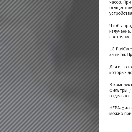
часов. При
осуществля
устройства
Чтобы прод
излучение,
состояние 
LG PuriCar
защиты. Пр
Для изгото
которых д
В комплект
фильтры (1
отдельно.
HEPA-фильт
можно при