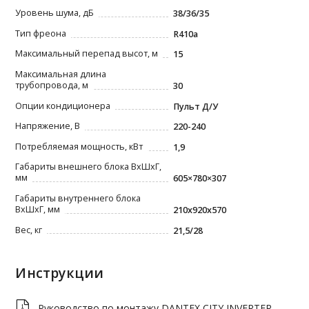
Уровень шума, дБ
38/36/35
Тип фреона
R410a
Максимальный перепад высот, м
15
Максимальная длина
трубопровода, м
30
Опции кондиционера
Пульт Д/У
Напряжение, В
220-240
Потребляемая мощность, кВт
1,9
Габариты внешнего блока ВxШxГ,
мм
605×780×307
Габариты внутреннего блока
ВxШxГ, мм
210х920х570
Вес, кг
21,5/28
Инструкции
Руководство по монтажу DANTEX CITY INVERTER