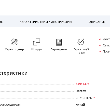
ОЕ
ХАРАКТЕРИСТИКИ / ИНСТРУКЦИИ
ОПИСАНИЕ
Дост
Само
я
Сервис-центр
Шоу-рум
Сертификат
Гарантия (3
При
года)
ктеристики
64954375
Dantex
CITY CHT2N
роизводителя
Китай