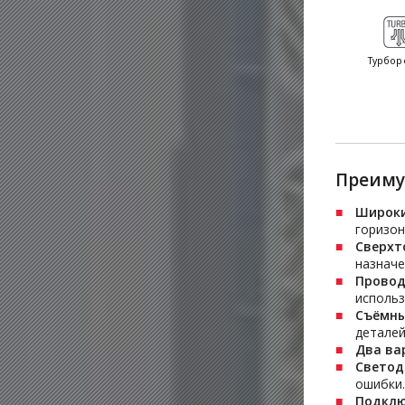
Турбор
Преиму
Широки
горизон
Сверхт
назначе
Провод
использ
Съёмны
деталей
Два ва
Светод
ошибки
Подклю