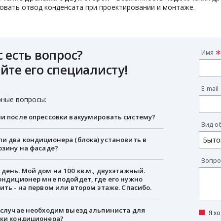
овать отвод конденсата при проектировании и монтаже.
с есть вопрос?
Имя
йте его специалисту!
E-mail
ные вопросы:
и после опрессовки вакуумировать систему?
Вид о
и два кондиционера (блока) установить в
рзину на фасаде?
Вопро
день. Мой дом на 100 кв.м., двухэтажный.
ондиционер мне подойдет, где его нужно
ить - на первом или втором этаже. Спасибо.
 случае необходим выезд альпиниста для
Я х
вки кондиционера?