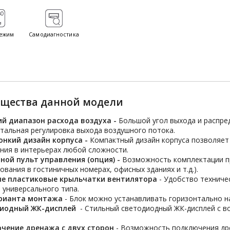
ежим
Самодиагностика
щества данной модели
й диапазон расхода воздуха -
Большой угол выхода и распре
тальная регулировка выхода воздушного потока.
онкий дизайн корпуса -
Компактный дизайн корпуса позволяет
ния в интерьерах любой сложности.
ной пульт управления (опция) -
Возможность комплектации п
ования в гостиничных номерах, офисных зданиях и т.д.).
е пластиковые крыльчатки вентилятора
- Удобство техниче
 универсального типа.
рианта монтажа
- Блок можно устанавливать горизонтально на
иодный ЖК-дисплей
- Стильный светодиодный ЖК-дисплей с в
.
чение дренажа с двух сторон
- Возможность подключения дре