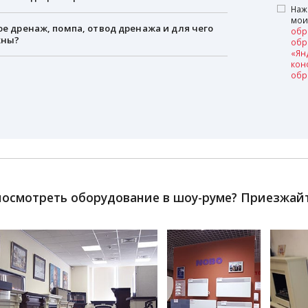
Наж
мои
ое дренаж, помпа, отвод дренажа и для чего
обр
жны?
обр
«Ян
кон
обр
посмотреть оборудование в шоу-руме? Приезжайте