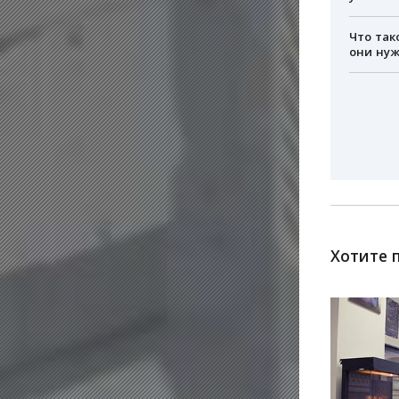
Что так
они ну
Хотите 