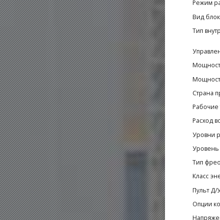
Режим р
Вид блок
Тип внут
Управле
Мощност
Мощность
Страна п
Рабочие 
Расход в
Уровни р
Уровень 
Тип фре
Класс эн
Пульт Д/
Опции к
Напряже