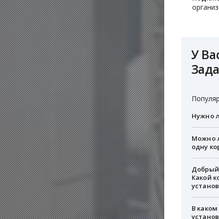
организ
У Ва
Зада
Популяр
Нужно л
Можно л
одну ко
Добрый 
Какой к
установ
В каком
устано