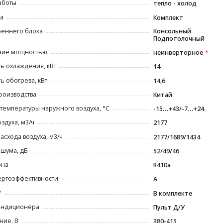
аботы
тепло - холод
а
Комплект
реннего блока
Консольный
Подпотолочный
ние мощностью
неинверторное
ь охлаждения, кВт
14
 обогрева, кВт
14,6
роизводства
Китай
температуры наружного воздуха, °С
-15…+43/-7…+24
оздуха, м3/ч
2177
асхода воздуха, м3/ч
2177/1689/1434
шума, дБ
52/49/46
она
R410a
ергоэффективности
A
У
В комплекте
ондиционера
Пульт Д/У
ние, В
380-415