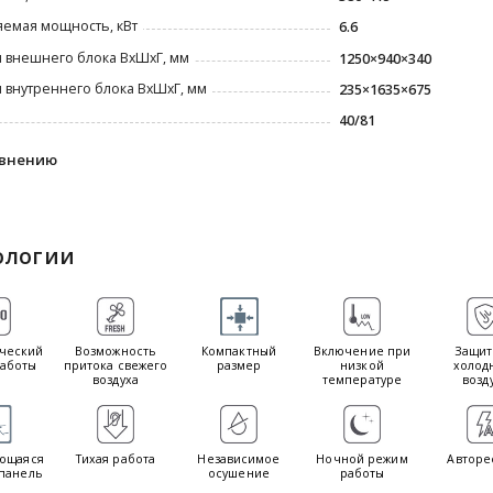
емая мощность, кВт
6.6
 внешнего блока ВxШxГ, мм
1250×940×340
 внутреннего блока ВxШxГ, мм
235×1635×675
40/81
авнению
ологии
ческий
Возможность
Компактный
Включение при
Защит
аботы
притока свежего
размер
низкой
холод
воздуха
температуре
возд
ющаяся
Тихая работа
Независимое
Ночной режим
Авторе
панель
осушение
работы