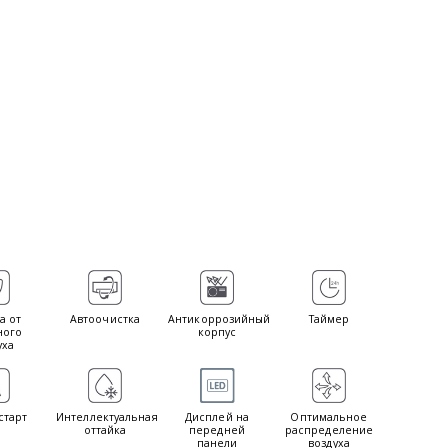
а от
Автоочистка
Антикоррозийный
Таймер
ного
корпус
уха
старт
Интеллектуальная
Дисплей на
Оптимальное
оттайка
передней
распределение
панели
воздуха