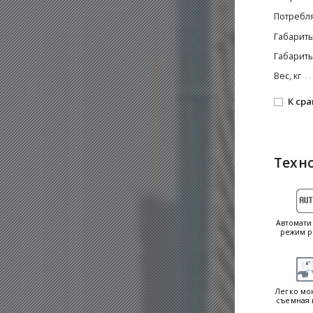
Потребля
Габариты
Габариты
Вес, кг
К ср
Техн
Автомати
режим р
Легко мо
съемная 