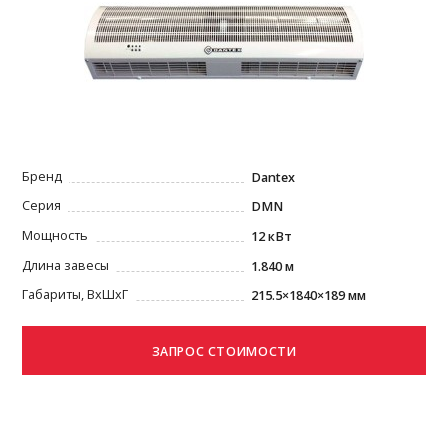
Бренд
Dantex
Серия
DMN
Мощность
12 кВт
Длина завесы
1.840 м
Габариты, ВxШxГ
215.5×1840×189 мм