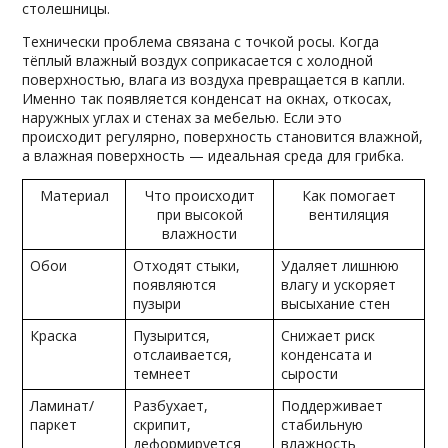
столешницы.
Технически проблема связана с точкой росы. Когда
тёплый влажный воздух соприкасается с холодной
поверхностью, влага из воздуха превращается в капли.
Именно так появляется конденсат на окнах, откосах,
наружных углах и стенах за мебелью. Если это
происходит регулярно, поверхность становится влажной,
а влажная поверхность — идеальная среда для грибка.
Материал
Что происходит
Как помогает
при высокой
вентиляция
влажности
Обои
Отходят стыки,
Удаляет лишнюю
появляются
влагу и ускоряет
пузыри
высыхание стен
Краска
Пузырится,
Снижает риск
отслаивается,
конденсата и
темнеет
сырости
Ламинат/
Разбухает,
Поддерживает
паркет
скрипит,
стабильную
деформируется
влажность