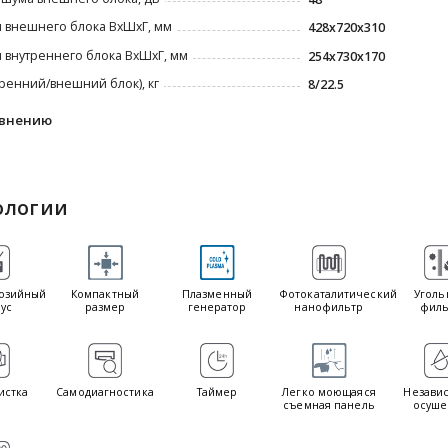
 внешнего блока ВxШxГ, мм
428х720х310
 внутреннего блока ВxШxГ, мм
254x730x170
тренний/внешний блок), кг
8/22.5
авнению
ологии
озийный
Компактный
Плазменный
Фотокаталитический
Уголь
ус
размер
генератор
нанофильтр
филь
истка
Самодиагностика
Таймер
Легко моющаяся
Незави
съемная панель
осуше