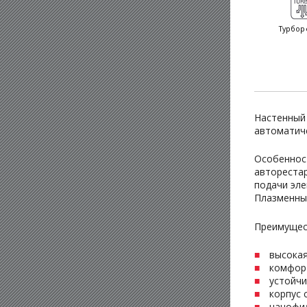
Турбор
Настенный
автоматиче
Особенност
авторестар
подачи эле
Плазменны
Преимущес
высокая
комфор
устойчи
корпус 
нанофи