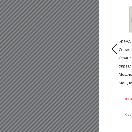
Бренд
Серия
Страна
Управл
Мощнос
Мощнос
ЦЕН
К с