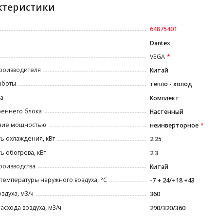
ктеристики
64875401
Dantex
VEGA
роизводителя
Китай
аботы
тепло - холод
а
Комплект
реннего блока
Настенный
ние мощностью
неинверторное
ь охлаждения, кВт
2.25
 обогрева, кВт
2.3
роизводства
Китай
температуры наружного воздуха, °С
-7 + 24/+18 +43
оздуха, м3/ч
360
асхода воздуха, м3/ч
290/320/360