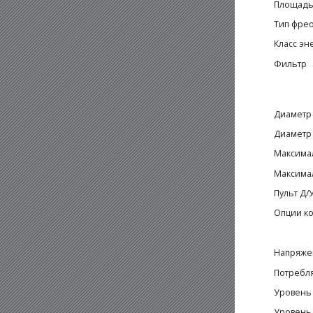
Площадь
Тип фре
Класс эн
Фильтр
Диаметр 
Диаметр 
Максимал
Максимал
Пульт Д/
Опции к
Напряже
Потребля
Уровень 
Уровень 