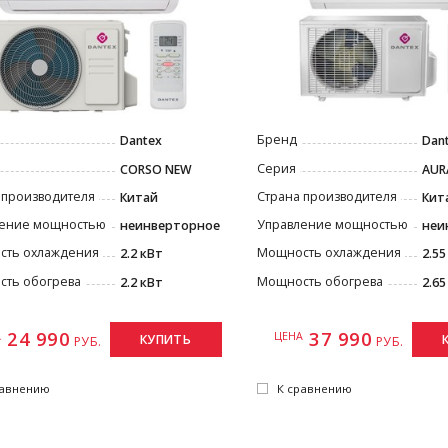
Бренд
Dantex
Dan
Серия
CORSO NEW
AUR
 производителя
Страна производителя
Китай
Кит
ение мощностью
Управление мощностью
неинверторное
неи
ть охлаждения
Мощность охлаждения
2.2 кВт
2.55
ть обогрева
Мощность обогрева
2.2 кВт
2.65
24 990
37 990
А
ЦЕНА
КУПИТЬ
РУБ.
РУБ.
равнению
К сравнению