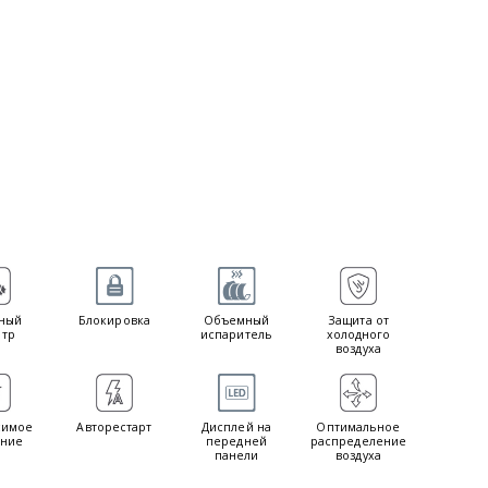
ный
Блокировка
Объемный
Защита от
тр
испаритель
холодного
воздуха
симое
Авторестарт
Дисплей на
Оптимальное
ние
передней
распределение
панели
воздуха