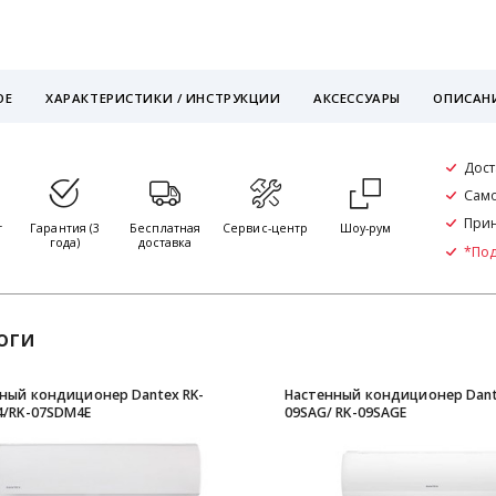
ОЕ
ХАРАКТЕРИСТИКИ / ИНСТРУКЦИИ
АКСЕССУАРЫ
ОПИСАН
Дост
Само
Прин
т
Гарантия (3
Бесплатная
Сервис-центр
Шоу-рум
года)
доставка
*По
оги
ный кондиционер Dantex RK-
Настенный кондиционер Dant
/RK-07SDM4Е
09SAG/ RK-09SAGE