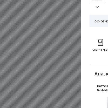
ОСНОВН
Сертифика
Анал
Настен
07SDM4