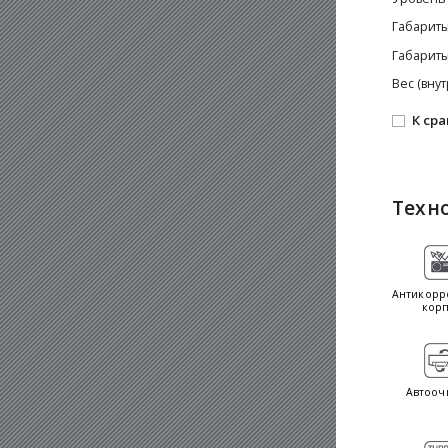
Габариты
Габариты
Вес (вну
К ср
Техн
Антикорр
корп
Автооч