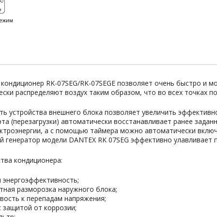
ежим
 кондиционер RK-07SEG/RK-07SEGE позволяет очень быстро и м
ски распределяют воздух таким образом, что во всех точках 
ь устройства внешнего блока позволяет увеличить эффективно
та (перезагрузки) автоматически восстанавливает ранее задан
ктроэнергии, а с помощью таймера можно автоматически включ
й генератор модели DANTEX RK 07SEG эффективно улавливает п
тва кондиционера:
 энергоэффективность;
тная разморозка наружного блока;
вость к перепадам напряжения;
с защитой от коррозии;
льтр;