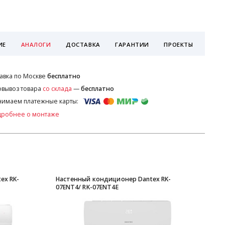
ИЕ
АНАЛОГИ
ДОСТАВКА
ГАРАНТИИ
ПРОЕКТЫ
авка по Москве
бесплатно
вывоз товара
со склада
—
бесплатно
имаем платежные карты:
дробнее о монтаже
ex RK-
Настенный кондиционер Dantex RK-
Наст
07ENT4/ RK-07ENT4E
07MT