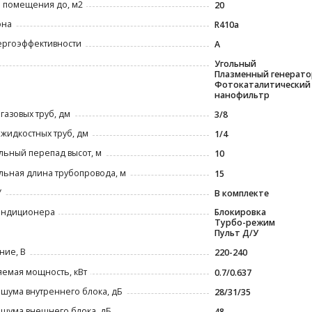
 помещения до, м2
20
она
R410a
ергоэффективности
A
Угольный
Плазменный генерат
Фотокаталитический
нанофильтр
газовых труб, дм
3/8
жидкостных труб, дм
1/4
ьный перепад высот, м
10
ьная длина трубопровода, м
15
У
В комплекте
ондиционера
Блокировка
Турбо-режим
Пульт Д/У
ние, В
220-240
емая мощность, кВт
0.7/0.637
шума внутреннего блока, дБ
28/31/35
шума внешнего блока, дБ
48