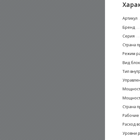
Хара
Артикул
Бренд
Серия
Страна п
Режим р
Вид блок
Тип внут
Управле
Мощност
Мощность
Страна п
Рабочие 
Расход в
Уровни р