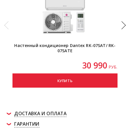
Настенный кондиционер Dantex RK-07SAT/ RK-
Наст
07SATE
30 990
РУБ.
КУПИТЬ
ДОСТАВКА И ОПЛАТА
ГАРАНТИИ