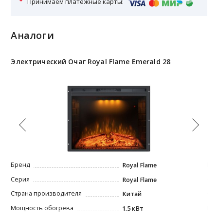
Принимаем платежные карты:
Аналоги
Электрический Очаг Royal Flame Emerald 28
Эл
Бренд
Бр
Royal Flame
Серия
Се
Royal Flame
Страна производителя
Стр
Китай
Мощность обогрева
Мо
1.5 кВт