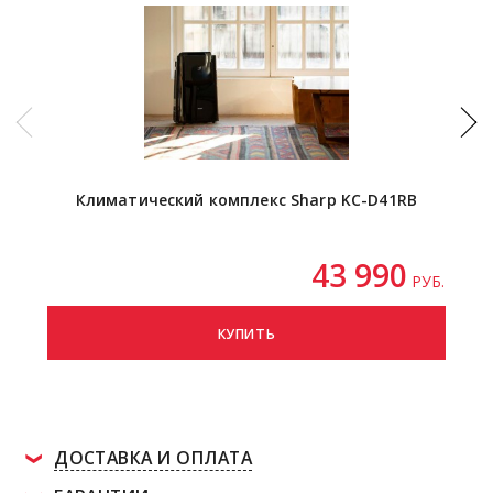
Климатический комплекс Sharp KC-D41RB
И
Pu
(и
43 990
РУБ.
КУПИТЬ
ДОСТАВКА И ОПЛАТА