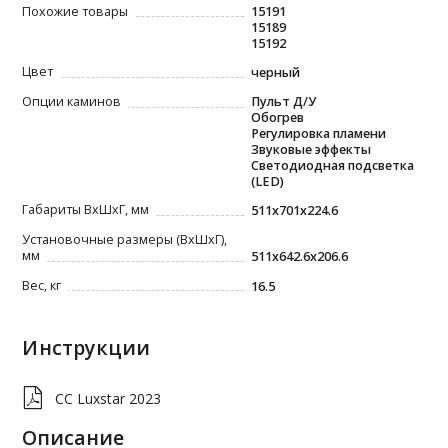
Похожие товары
15191
15189
15192
Цвет
черный
Опции каминов
Пульт Д/У
Обогрев
Регулировка пламени
Звуковые эффекты
Светодиодная подсветка
(LED)
Габариты ВxШxГ, мм
511х701х224.6
Установочные размеры (ВхШхГ),
мм
511x642.6x206.6
Вес, кг
16.5
Инструкции
СС Luxstar 2023
Описание