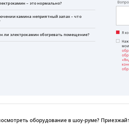
Вопро
лектрокамин – это нормально?
ючении камина неприятный запах – что
?
Я х
н ли электрокамин обогревать помещение?
Наж
мои
обр
обр
«Ян
кон
обр
посмотреть оборудование в шоу-руме? Приезжайте