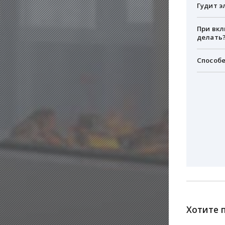
Гудит э
При вкл
делать
Способе
Хотите 