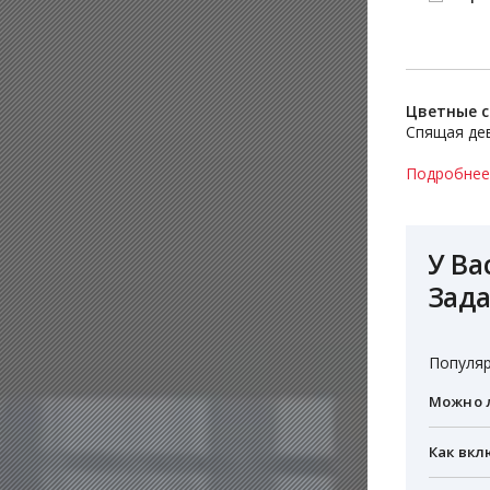
Цветные 
Спящая дев
Подробнее
У Ва
Зада
Популяр
Можно л
Как вкл