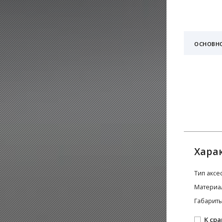
ОСНОВН
Хара
Тип аксе
Материа
Габариты
К ср