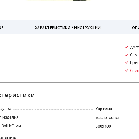
ОЕ
ХАРАКТЕРИСТИКИ / ИНСТРУКЦИИ
ОП
Дост
Само
Прин
Спе
ктеристики
ссуара
Картина
л изделия
масло, холст
 ВxШxГ, мм
500х400
авнению