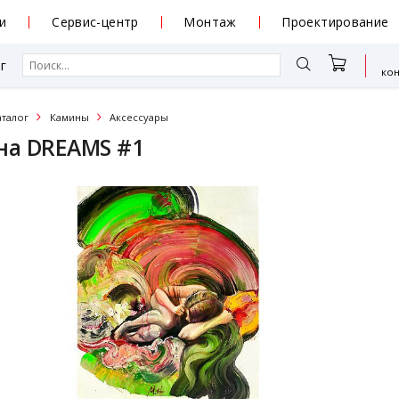
и
Сервис-центр
Монтаж
Проектирование
г
ко
аталог
Камины
Аксессуары
на DREAMS #1