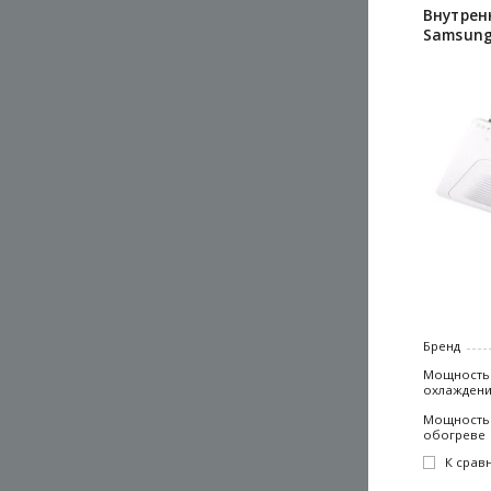
Внутрен
Samsung
Бренд
Мощность
охлажден
Мощность
обогреве
К срав