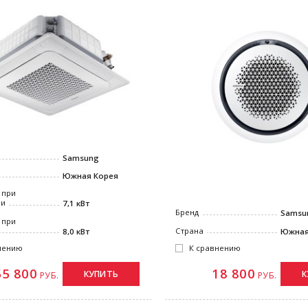
Samsung
Южная Корея
 при
ии
7,1 кВт
Бренд
Samsu
 при
Страна
8,0 кВт
Южная
нению
К сравнению
55 800
18 800
КУПИТЬ
К
РУБ.
РУБ.