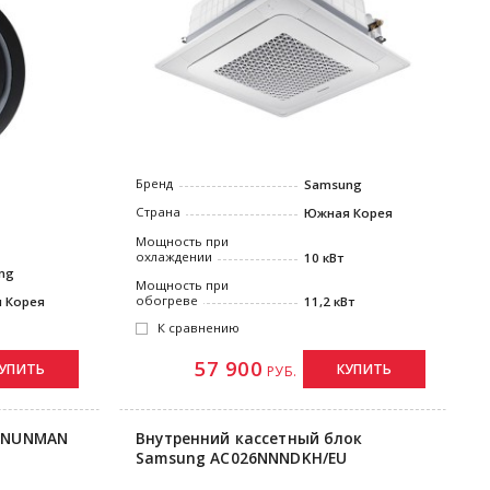
Бренд
Samsung
Страна
Южная Корея
Мощность при
охлаждении
10 кВт
ng
Мощность при
обогреве
 Корея
11,2 кВт
К сравнению
57 900
УПИТЬ
КУПИТЬ
РУБ.
C4NUNMAN
Внутренний кассетный блок
Samsung AC026NNNDKH/EU