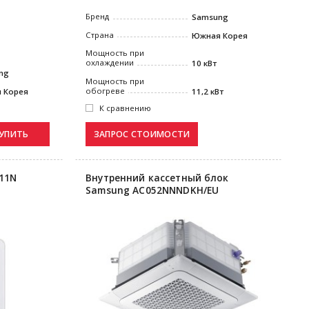
Бренд
Samsung
Страна
Южная Корея
Мощность при
охлаждении
10 кВт
ng
Мощность при
обогреве
 Корея
11,2 кВт
К сравнению
УПИТЬ
11N
Внутренний кассетный блок
Samsung AC052NNNDKH/EU