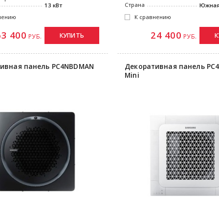
Страна
13 кВт
Южная
нению
К сравнению
63 400
24 400
КУПИТЬ
К
РУБ.
РУБ.
ивная панель PC4NBDMAN
Декоративная панель PC
Mini