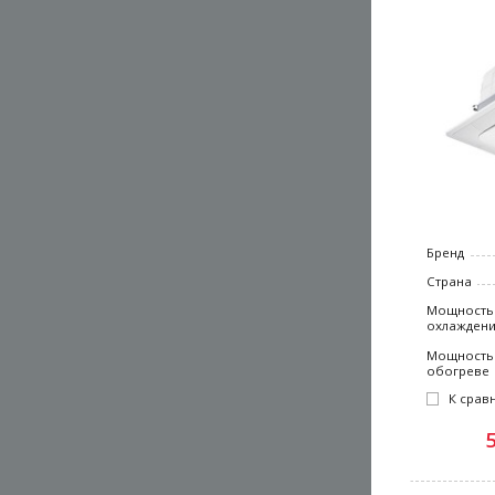
Бренд
Страна
Мощность
охлажден
Мощность
обогреве
К срав