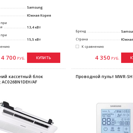
Samsung
Южная Корея
 при
ии
13,4 кВт
Бренд
Samsu
 при
Страна
15,5 кВт
Южная
нению
К сравнению
14 700
4 350
КУПИТЬ
К
РУБ.
РУБ.
ний кассетный блок
Проводной пульт MWR-SH
 AC026BN1DEH/AF