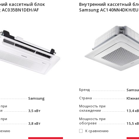
ний кассетный блок
Внутренний кассетный бл
 AC035BN1DEH/AF
Samsung AC140NN4DKH/EU
Бренд
Samsu
Страна
Samsung
Южная
 при
Мощность при
ии
охлаждении
3,5 кВт
13,4 к
 при
Мощность при
обогреве
3,8 кВт
15,5 к
нению
К сравнению