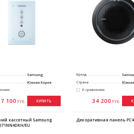
Бренд
Samsung
Samsu
Страна
Южная Корея
Южная
нению
К сравнению
7 100
34 200
КУПИТЬ
К
РУБ.
РУБ.
ний кассетный Samsung
Декоративная панель P
071NN4DKH/EU