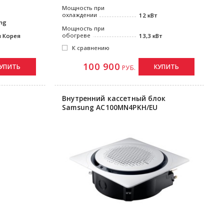
Мощность при
охлаждении
12 кВт
ng
Мощность при
обогреве
 Корея
13,3 кВт
К сравнению
100 900
УПИТЬ
КУПИТЬ
РУБ.
Внутренний кассетный блок
Samsung AC100MN4PKH/EU