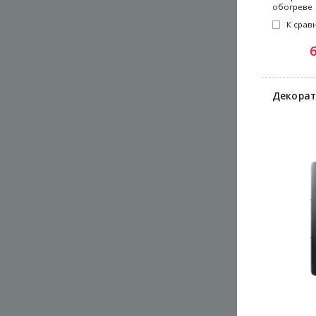
обогреве
К срав
Декорат