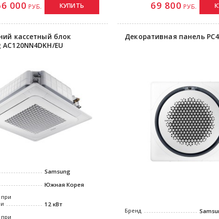
66 000
69 800
КУПИТЬ
К
РУБ.
РУБ.
ний кассетный блок
Декоративная панель P
 AC120NN4DKH/EU
Samsung
Южная Корея
 при
ии
12 кВт
Бренд
Samsu
 при