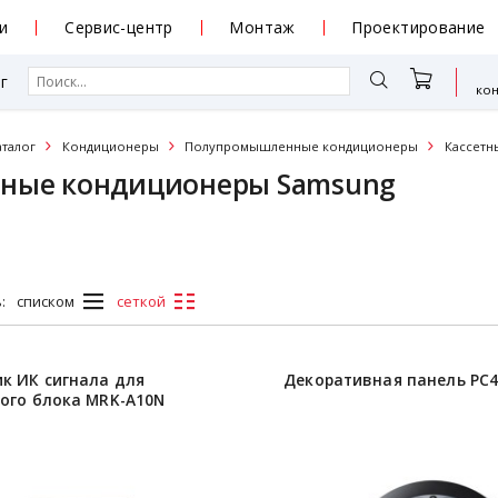
и
Сервис-центр
Монтаж
Проектирование
г
ко
аталог
Кондиционеры
Полупромышленные кондиционеры
Кассетн
тные кондиционеры Samsung
:
списком
сеткой
к ИК сигнала для
Декоративная панель PC
ого блока MRK-A10N