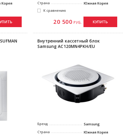
Страна
 Корея
Южная Корея
К сравнению
20 500
УПИТЬ
КУПИТЬ
РУБ.
4SUFMAN
Внутренний кассетный блок
Samsung AC120MN4PKH/EU
Бренд
Samsung
Страна
Южная Корея