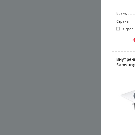
Бренд
Страна
К срав
Внутрен
Samsung