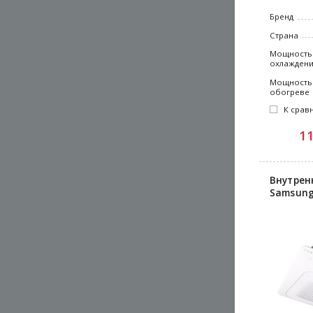
Бренд
Страна
Мощность
охлажден
Мощность
обогреве
К срав
1
Внутрен
Samsung