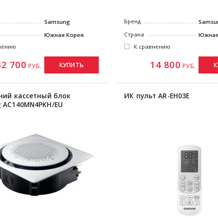
Бренд
Samsung
Samsu
Страна
Южная Корея
Южная
нению
К сравнению
42 700
14 800
КУПИТЬ
К
РУБ.
РУБ.
ний кассетный блок
ИК пульт AR-EH03E
 AC140MN4PKH/EU