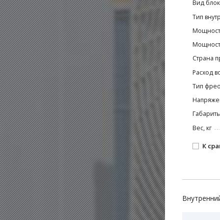
Вид блок
Тип внут
Мощност
Мощность
Страна п
Расход в
Тип фре
Напряже
Габариты
Вес, кг
К ср
Внутренний