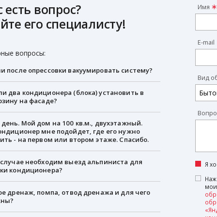
с есть вопрос?
Имя
йте его специалисту!
E-mail
ные вопросы:
и после опрессовки вакуумировать систему?
Вид о
и два кондиционера (блока) установить в
рзину на фасаде?
Вопро
день. Мой дом на 100 кв.м., двухэтажный.
ондиционер мне подойдет, где его нужно
ить - на первом или втором этаже. Спасибо.
 случае необходим выезд альпиниста для
Я х
вки кондиционера?
Наж
мои
ое дренаж, помпа, отвод дренажа и для чего
обр
жны?
обр
«Ян