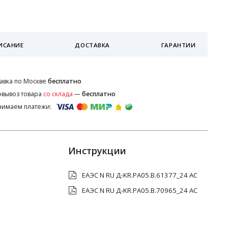
ИСАНИЕ
ДОСТАВКА
ГАРАНТИИ
авка по Москве
бесплатно
вывоз товара
со склада
—
бесплатно
нимаем платежи:
Инструкции
ЕАЭС N RU Д-KR.РА05.В.61377_24 AC
ЕАЭС N RU Д-KR.РА05.В.70965_24 AC