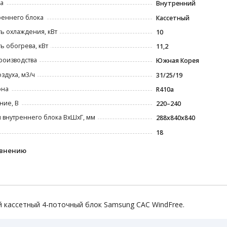
а
Внутренний
реннего блока
Кассетный
ь охлаждения, кВт
10
 обогрева, кВт
11,2
роизводства
Южная Корея
оздуха, м3/ч
31/25/19
она
R410a
ние, В
220–240
 внутреннего блока ВxШxГ, мм
288x840x840
18
авнению
 кассетный 4-поточный блок Samsung CAC WindFree.