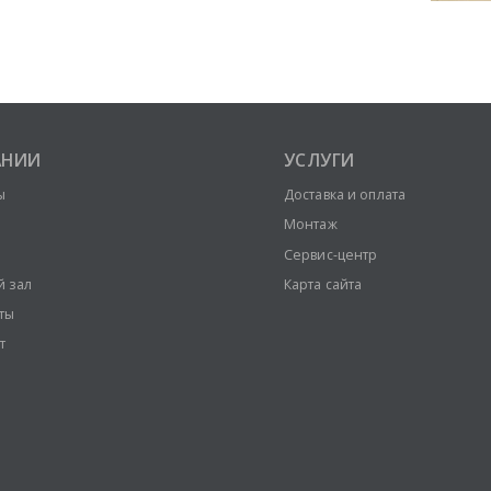
АНИИ
УСЛУГИ
ы
Доставка и оплата
Монтаж
Сервис-центр
й зал
Карта сайта
ты
т