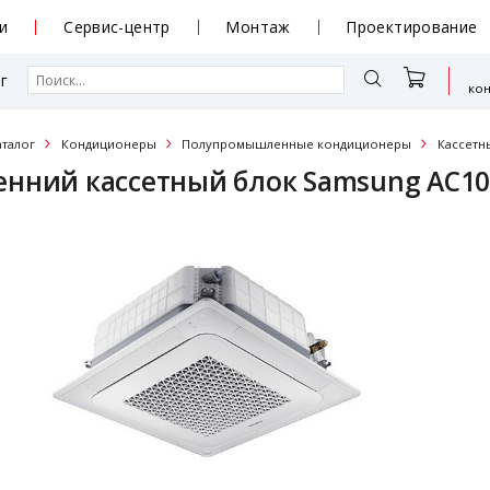
и
Сервис-центр
Монтаж
Проектирование
г
ко
аталог
Кондиционеры
Полупромышленные кондиционеры
Кассетн
енний кассетный блок Samsung AC1