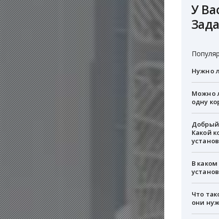
У Ва
Зада
Популяр
Нужно л
Можно л
одну ко
Добрый 
Какой к
установ
В каком
устано
Что так
они ну