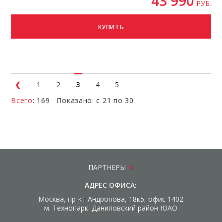
43 990
РУБ.
КУПИТЬ
1
2
3
4
5
Всего
: 169 Показано: с 21 по 30
ПАРТНЕРЫ
АДРЕС ОФИСА:
Москва, пр-кт Андропова, 18к5, офис 1402
м. Технопарк. Даниловский район ЮАО