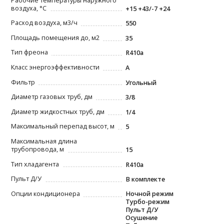
Рабочие температуры наружного
воздуха, °С
+15 +43/-7 +24
Расход воздуха, м3/ч
550
Площадь помещения до, м2
35
Тип фреона
R410a
Класс энергоэффективности
A
Фильтр
Угольный
Диаметр газовых труб, дм
3/8
Диаметр жидкостных труб, дм
1/4
Максимальный перепад высот, м
5
Максимальная длина
трубопровода, м
15
Тип хладагента
R410a
Пульт Д/У
В комплекте
Опции кондиционера
Ночной режим
Турбо-режим
Пульт Д/У
Осушение