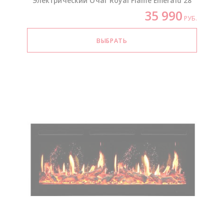
Электрический Очаг Royal Flame Emerald 28
35 990
РУБ.