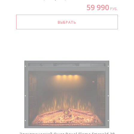
59 990
РУБ.