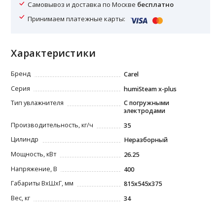
Самовывоз и доставка по Москве
бесплатно
Принимаем платежные карты:
Характеристики
Бренд
Carel
Серия
humiSteam x-plus
Тип увлажнителя
С погружными
электродами
Производительность, кг/ч
35
Цилиндр
Неразборный
Мощность, кВт
26.25
Напряжение, В
400
Габариты ВxШxГ, мм
815х545x375
Вес, кг
34