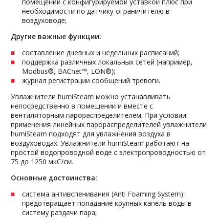
помещении с конфигурируемой уставкой плюс при
необходимости по датчику-ограничителю в
воздуховоде;
Другие важные функции:
составление дневных и недельных расписаний;
поддержка различных локальных сетей (например,
Modbus®, BACnet™, LON®);
журнал регистрации сообщений тревоги.
Увлажнители humiSteam можно устанавливать
непосредственно в помещении и вместе с
вентиляторным парораспределителем. При условии
применения линейных парораспределителей увлажнители
humiSteam подходят для увлажнения воздуха в
воздуховодах. Увлажнители humiSteam работают на
простой водопроводной воде с электропроводностью от
75 до 1250 мкС/см.
Основные достоинства:
система антивспенивания (Anti Foaming System):
предотвращает попадание крупных капель воды в
систему раздачи пара;