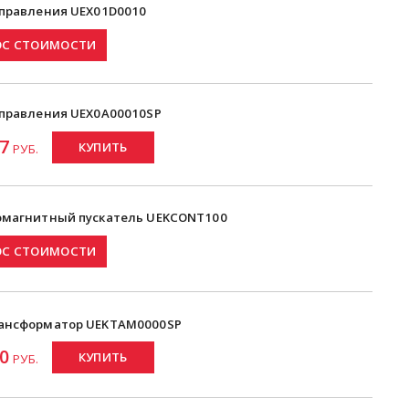
управления UEX01D0010
управления UEX0A00010SP
7
КУПИТЬ
РУБ.
омагнитный пускатель UEKCONT100
ансформатор UEKTAM0000SP
0
КУПИТЬ
РУБ.