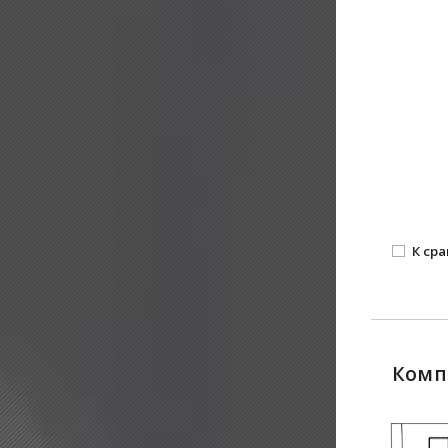
К ср
Комп