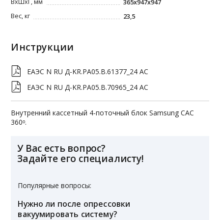
ВxШxГ, мм
365x947x947
Вес, кг
23,5
Инструкции
ЕАЭС N RU Д-KR.РА05.В.61377_24 AC
ЕАЭС N RU Д-KR.РА05.В.70965_24 AC
Внутренний кассетный 4-поточный блок Samsung CAC
360ᵒ.
У Вас есть вопрос?
Задайте его специалисту!
Популярные вопросы:
Нужно ли после опрессовки
вакуумировать систему?