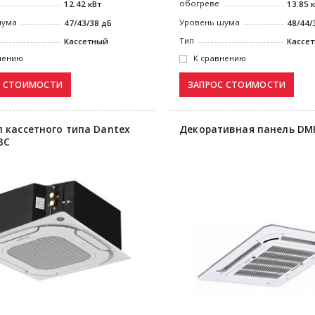
обогреве
12.42 кВт
13.85 
шума
Уровень шума
47/43/38 дБ
48/44/
Тип
Кассетный
Кассе
нению
К сравнению
 кассетного типа Dantex
Декоративная панель DM
BC