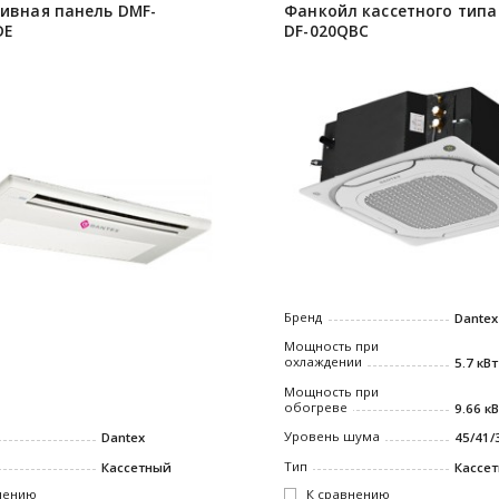
ивная панель DMF-
Фанкойл кассетного типа
DE
DF-020QBC
Бренд
Dantex
Мощность при
охлаждении
5.7 кВт
Мощность при
обогреве
9.66 к
Уровень шума
Dantex
45/41/
Тип
Кассетный
Кассе
нению
К сравнению