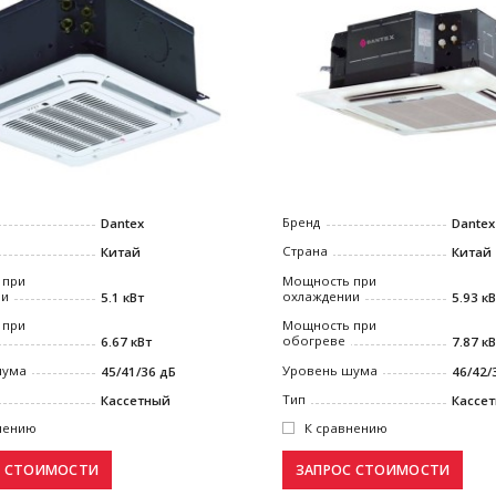
Бренд
Dantex
Dantex
Страна
Китай
Китай
 при
Мощность при
ии
охлаждении
5.1 кВт
5.93 к
 при
Мощность при
обогреве
6.67 кВт
7.87 к
шума
Уровень шума
45/41/36 дБ
46/42/
Тип
Кассетный
Кассе
нению
К сравнению