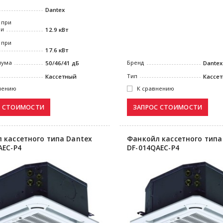
Dantex
 при
ии
12.9 кВт
 при
17.6 кВт
Бренд
шума
Dantex
50/46/41 дБ
Тип
Кассе
Кассетный
К сравнению
нению
 кассетного типа Dantex
Фанкойл кассетного типа
AEC-P4
DF-014QAEC-P4