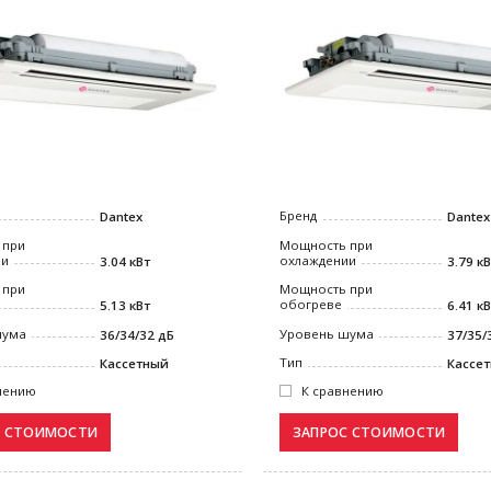
Бренд
Dantex
Dantex
 при
Мощность при
ии
охлаждении
3.04 кВт
3.79 к
 при
Мощность при
обогреве
5.13 кВт
6.41 к
шума
Уровень шума
36/34/32 дБ
37/35/
Тип
Кассетный
Кассе
нению
К сравнению