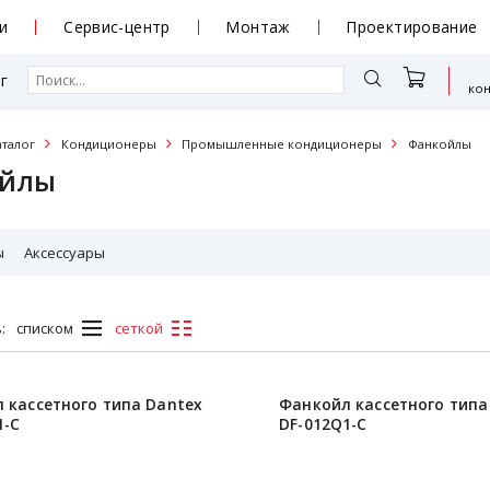
и
Сервис-центр
Монтаж
Проектирование
г
ко
аталог
Кондиционеры
Промышленные кондиционеры
Фанкойлы
ойлы
ы
Аксессуары
:
списком
сеткой
 кассетного типа Dantex
Фанкойл кассетного типа
1-C
DF-012Q1-C