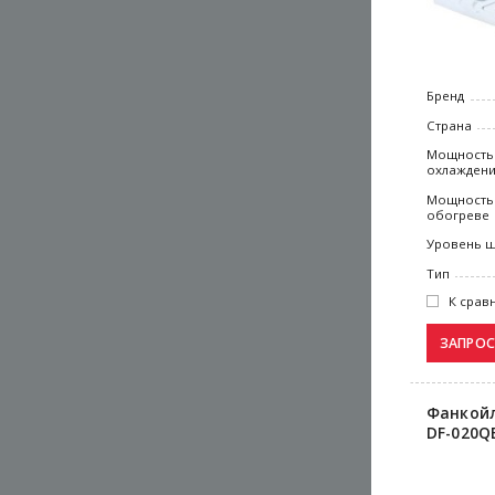
Бренд
Страна
Мощность
охлажден
Мощность
обогреве
Уровень 
Тип
К срав
Фанкойл
DF-020Q