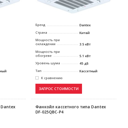
Бренд
Dantex
Страна
Китай
Мощность при
охлаждении
3.5 кВт
Мощность при
обогреве
5.1 кВт
Уровень шума
45 дБ
Тип
тный
Кассетный
К сравнению
 Dantex
Фанкойл кассетного типа Dantex
DF-025QBC-P4