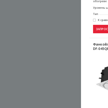
обогреве
Уровень 
Тип
К срав
Фанкойл
DF-045Q