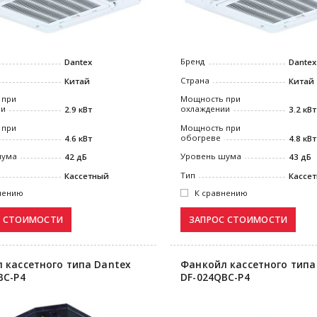
Бренд
Dantex
Dantex
Страна
Китай
Китай
 при
Мощность при
ии
охлаждении
2.9 кВт
3.2 кВт
 при
Мощность при
обогреве
4.6 кВт
4.8 кВт
шума
Уровень шума
42 дБ
43 дБ
Тип
Кассетный
Кассе
нению
К сравнению
 кассетного типа Dantex
Фанкойл кассетного типа
BC-P4
DF-024QBC-P4