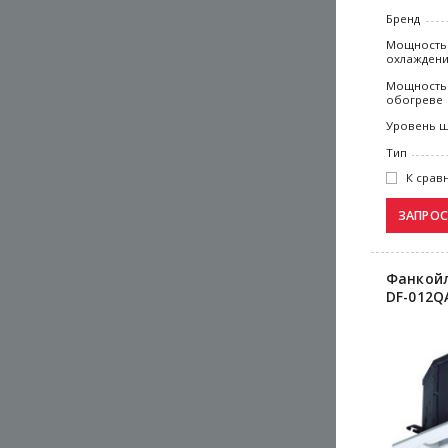
Бренд
Мощность
охлажден
Мощность
обогреве
Уровень 
Тип
К срав
Фанкойл
DF-012Q