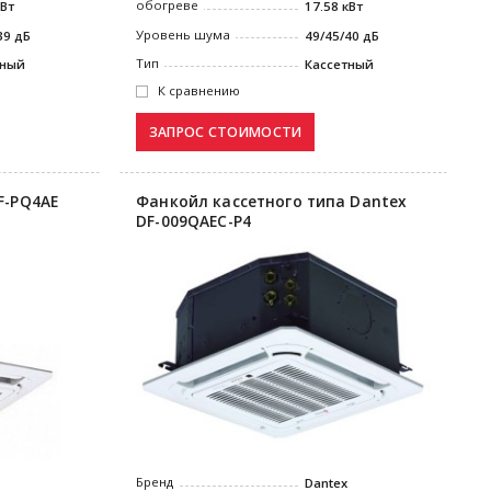
обогреве
кВт
17.58 кВт
Уровень шума
39 дБ
49/45/40 дБ
Тип
тный
Кассетный
К сравнению
F-PQ4AE
Фанкойл кассетного типа Dantex
DF-009QAEC-P4
Бренд
Dantex