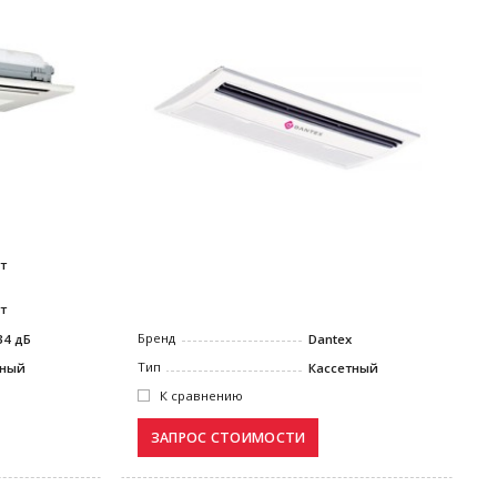
Вт
Вт
Бренд
Dantex
34 дБ
Тип
Кассетный
тный
К сравнению