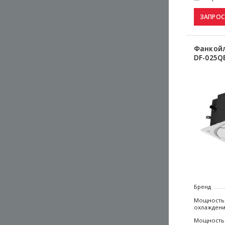
Фанкойл
DF-025Q
Бренд
Мощность
охлажден
Мощность