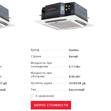
Бренд
Dantex
Страна
Китай
Мощность при
охлаждении
Вт
6.17 кВт
Мощность при
обогреве
Вт
8.06 кВт
Уровень шума
37 дБ
47/43/38 дБ
Тип
тный
Кассетный
К сравнению