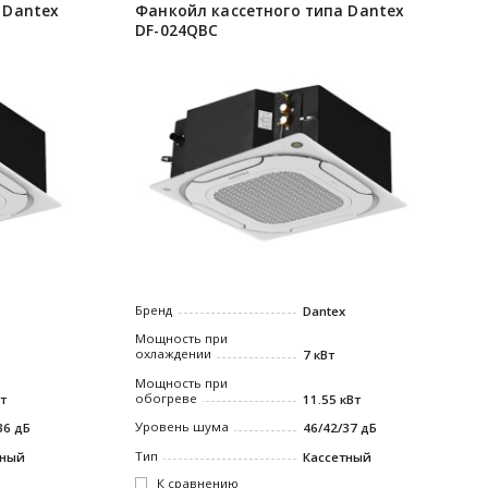
 Dantex
Фанкойл кассетного типа Dantex
DF-024QBC
Бренд
Dantex
Мощность при
охлаждении
7 кВт
Мощность при
обогреве
Вт
11.55 кВт
Уровень шума
36 дБ
46/42/37 дБ
Тип
тный
Кассетный
К сравнению