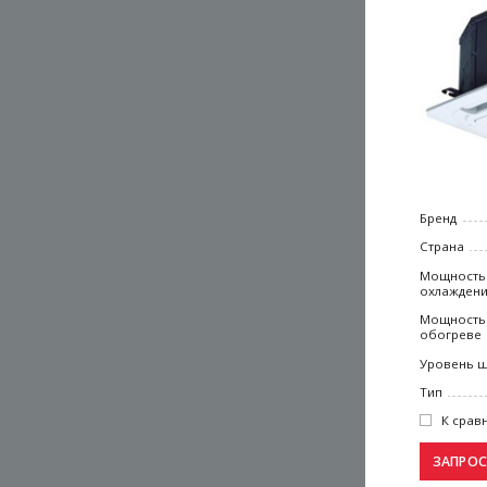
Бренд
Страна
Мощность
охлажден
Мощность
обогреве
Уровень 
Тип
К срав