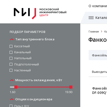
О компани
Катало
Главная
К
ПОДБОР ПАРАМЕТРОВ
Фанк
Тип внутреннего блока
Кассетный
Канальный
Фанкойл
Напольный
Подпотолочный
Настенный
Выводить
Мощность охлаждения, кВт
Фанкойл
1.60
19.90
DF-009Q
Опции кондиционера
Пульт Д/У