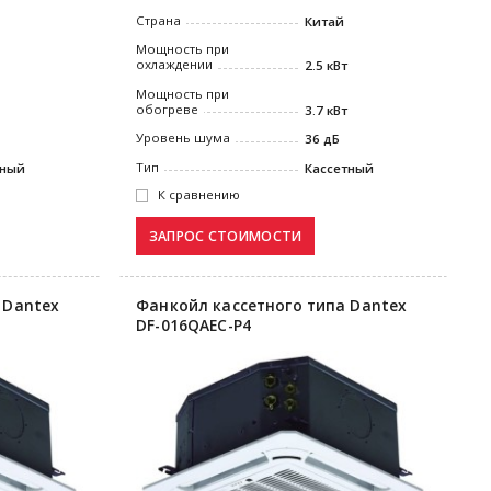
Страна
Китай
Мощность при
охлаждении
2.5 кВт
Мощность при
обогреве
3.7 кВт
Уровень шума
36 дБ
Тип
тный
Кассетный
К сравнению
 Dantex
Фанкойл кассетного типа Dantex
DF-016QAEC-P4