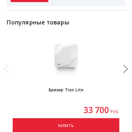
Популярные товары
Бризер Tion Lite
И
Pu
(и
33 700
РУБ.
КУПИТЬ