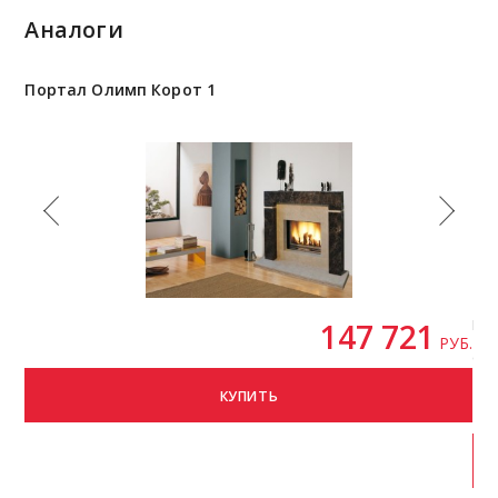
Аналоги
Портал Олимп Корот 1
По
147 721
Бр
РУБ.
Стр
КУПИТЬ