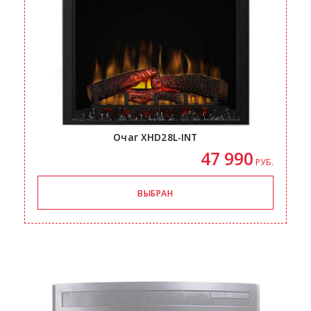
Очаг
XHD28L-INT
47 990
РУБ.