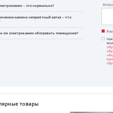
Вопро
лектрокамин – это нормально?
ючении камина неприятный запах – что
?
Я х
н ли электрокамин обогревать помещение?
Наж
мои
обр
обр
«Ян
кон
обр
лярные товары