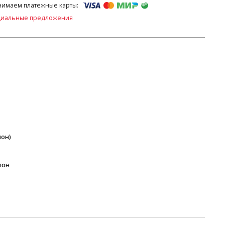
имаем платежные карты:
циальные предложения
пон)
пон