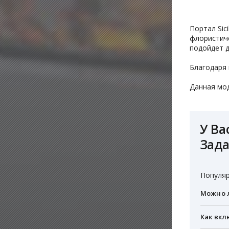
Портал Sic
флористиче
подойдет д
Благодаря
Данная мод
У Ва
Зада
Популяр
Можно л
Как вкл