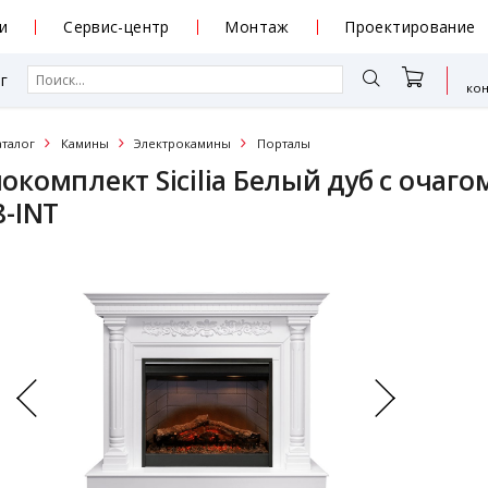
и
Сервис-центр
Монтаж
Проектирование
г
ко
аталог
Камины
Электрокамины
Порталы
окомплект Sicilia Белый дуб с очаго
8-INT