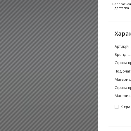
Бесплатна
доставка
Хара
Артикул
Бренд
Страна п
Под очаг
Материа
Страна п
Материа
К ср