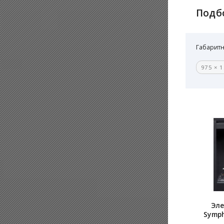
Подб
Габаритн
975 × 1
Эле
Symp