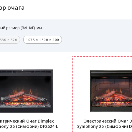
ор очага
ый размер (В×Ш×Г), мм
530 × 370
1075 × 1300 × 400
ктрический Очаг Dimplex
Электрический Очаг D
hony 26 (Симфони)
DF2624-L
Symphony 26 (Симфони)
D