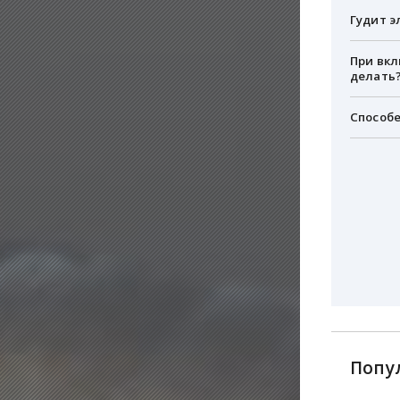
Гудит э
При вкл
делать
Способе
Попу