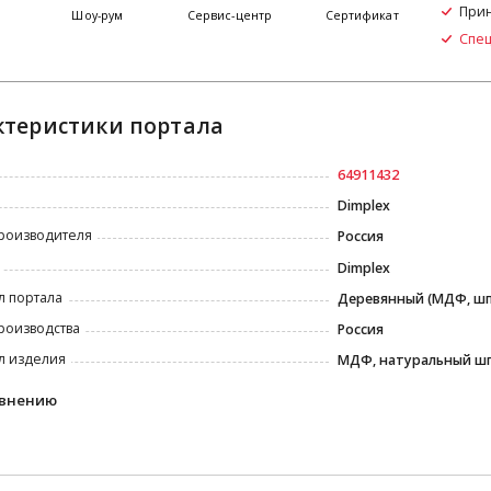
Прин
я
Шоу-рум
Сервис-центр
Сертификат
Спе
ктеристики портала
64911432
Dimplex
роизводителя
Россия
Dimplex
л портала
Деревянный (МДФ, ш
роизводства
Россия
л изделия
МДФ, натуральный ш
авнению