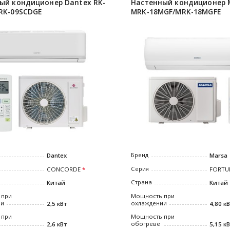
ый кондиционер Dantex RK-
Настенный кондиционер 
RK-09SCDGE
MRK-18MGF/MRK-18MGFE
Бренд
Marsa
Dantex
Серия
FORTU
CONCORDE
Страна
Китай
Китай
Мощность при
 при
охлаждении
ии
4,80 к
2,5 кВт
Мощность при
 при
обогреве
5,15 к
2,6 кВт