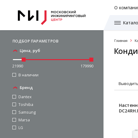
О компани
Катало
Главная
К
ПОДБОР ПАРАМЕТРОВ
Конди
Цена, руб
21990
179990
В наличии
Выводить
Бренд
Dantex
Toshiba
Настенн
DC24RH.
Samsung
Marsa
LG