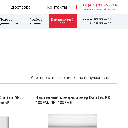
+7 (495) 916-52-14
Доставка
Контакты
ЗАКАЗАТЬ ОБРАТНЫЙ ЗВОНОК
пн–пт 09:00 — 18:00
Подбор
Подбор
Выставочный
зал
ндиционера
камина
сб 10:00 — 16:00
Сортировать:
по цене
по популярности
Настенный кондиционер Dantex RK-
antex RK-
18SFM/ RK-18SFME
овкой