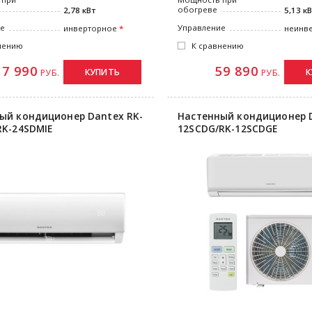
обогреве
2,78 кВт
5,13 к
ие
Управление
инверторное
неинв
нению
К сравнению
37 990
59 890
КУПИТЬ
К
РУБ.
РУБ.
ый кондиционер Dantex RK-
Настенный кондиционер D
RK-24SDMIE
12SCDG/RK-12SCDGE