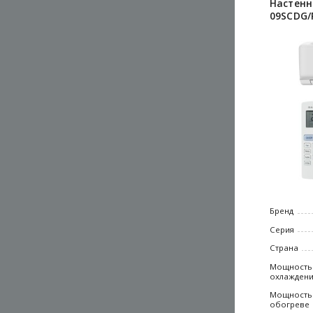
Настенн
09SCDG/
Бренд
Серия
Страна
Мощность
охлажден
Мощность
обогреве