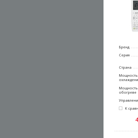
Бренд
Серия
Страна
Мощность
охлажден
Мощность
обогреве
Управлен
К срав