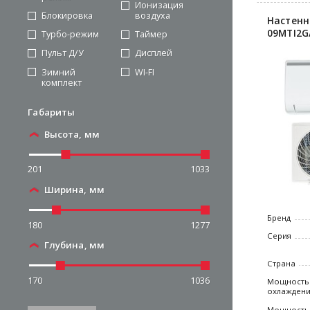
Ионизация
Блокировка
воздуха
Настенн
09MTI2G
Турбо-режим
Таймер
Пульт Д/У
Дисплей
Зимний
WI-FI
комплект
Габариты
Высота, мм
201
1033
Ширина, мм
Бренд
180
1277
Серия
Глубина, мм
Страна
170
1036
Мощность
охлажден
Мощность