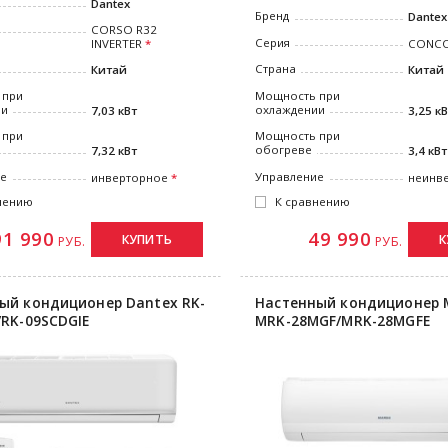
Dantex
Бренд
Dantex
CORSO R32
Серия
INVERTER
CONC
Страна
Китай
Китай
 при
Мощность при
ии
охлаждении
7,03 кВт
3,25 к
 при
Мощность при
обогреве
7,32 кВт
3,4 кВт
ие
Управление
инверторное
неинв
нению
К сравнению
91 990
49 990
КУПИТЬ
К
РУБ.
РУБ.
ый кондиционер Dantex RK-
Настенный кондиционер 
/RK-09SCDGIE
MRK-28MGF/MRK-28MGFE