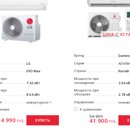
ЦЕНА С УС
Бренд
Dantex
Серия
LG
ADVAN
Страна
EVO Max
Китай
 при
Мощность при
ии
охлаждении
7.42 кВт
2.64 к
 при
Мощность при
обогреве
8.64 кВт
2.78 к
ие
Управление
инверторное
неинв
нению
К сравнению
56 805
24 990
41 900
КУПИТЬ
К
РУБ.
РУБ.