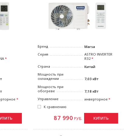
Бренд
Marsa
Серия
ASTRO INVERTER
NA
R32
Страна
Китай
Мощность при
охлаждении
Вт
7,03 кВт
Мощность при
обогреве
Вт
7,18 кВт
Управление
ерторное
инверторное
К сравнению
87 990
УПИТЬ
КУПИТЬ
РУБ.