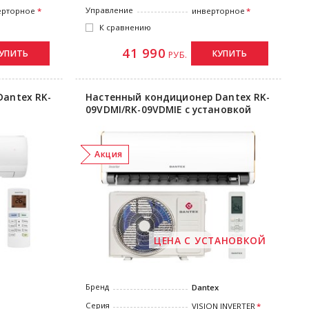
Управление
ерторное
инверторное
К сравнению
41 990
УПИТЬ
КУПИТЬ
РУБ.
antex RK-
Настенный кондиционер Dantex RK-
09VDMI/RK-09VDMIE с установкой
Акция
ЦЕНА С УСТАНОВКОЙ
Бренд
Dantex
Серия
VISION INVERTER