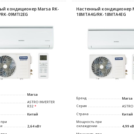
ый кондиционер Marsa RK-
Настенный кондиционер M
/RK-09MTI2EG
18MTA4G/RK-18MTA4EG
Marsa
Бренд
Marsa
ASTRO INVERTER
Серия
R32
ASTRO
Страна
Китай
Китай
 при
Мощность при
ии
охлаждении
2,64 кВт
4,99 к
 при
Мощность при