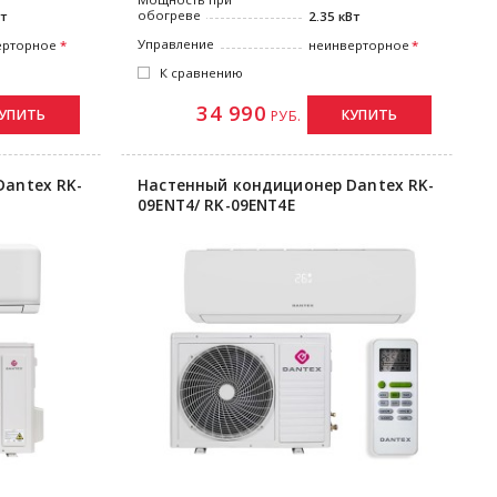
обогреве
Вт
2.35 кВт
Управление
ерторное
неинверторное
К сравнению
34 990
УПИТЬ
КУПИТЬ
РУБ.
antex RK-
Настенный кондиционер Dantex RK-
09ENT4/ RK-09ENT4E