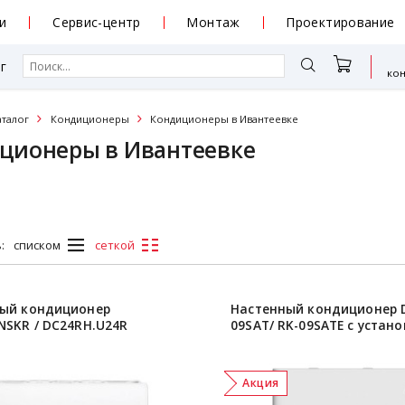
и
Сервис-центр
Монтаж
Проектирование
г
ко
аталог
Кондиционеры
Кондиционеры в Ивантеевке
ционеры в Ивантеевке
:
списком
сеткой
ый кондиционер
Настенный кондиционер D
NSKR / DC24RH.U24R
09SAT/ RK-09SATE с устан
Акция