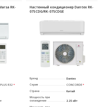
arsa RK-
Настенный кондиционер Dantex RK-
07SCDG/RK-07SCDGE
Бренд
Dantex
Серия
 PLUS R32
CONCORDE
Страна
Китай
Мощность при
охлаждении
Вт
2.25 кВт
Мощность при