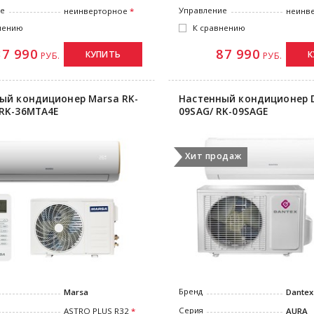
Управление
ие
неинв
неинверторное
К сравнению
нению
87 990
37 990
К
КУПИТЬ
РУБ.
РУБ.
ый кондиционер Marsa RK-
Настенный кондиционер D
RK-36MTA4E
09SAG/ RK-09SAGE
Хит продаж
Бренд
Marsa
Dantex
Серия
ASTRO PLUS R32
AURA