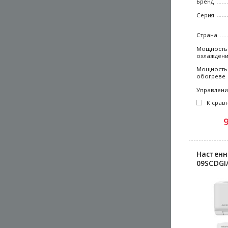
Бренд
Серия
Страна
Мощность
охлажден
Мощность
обогреве
Управлен
К срав
Настенн
09SCDGI