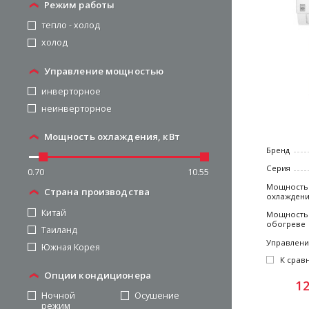
Режим работы
тепло - холод
холод
Управление мощностью
инверторное
неинверторное
Мощность охлаждения, кВт
Бренд
Серия
0.70
10.55
Мощность
Страна производства
охлажден
Китай
Мощность
обогреве
Таиланд
Управлен
Южная Корея
К срав
Опции кондиционера
1
Ночной
Осушение
режим