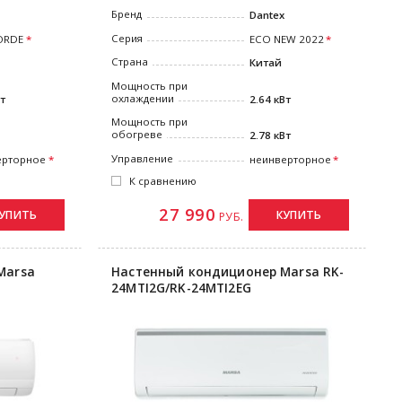
Бренд
Dantex
Серия
ECO NEW 2022
ORDE
Страна
Китай
Мощность при
охлаждении
2.64 кВт
Вт
Мощность при
обогреве
2.78 кВт
Управление
неинверторное
ерторное
К сравнению
27 990
КУПИТЬ
УПИТЬ
РУБ.
Marsa
Настенный кондиционер Marsa RK-
24MTI2G/RK-24MTI2EG