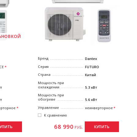
ТАНОВКОЙ
Бренд
Dantex
Серия
CE
FUTURO
Страна
Китай
Мощность при
охлаждении
Вт
5.3 кВт
Мощность при
обогреве
Вт
5.6 кВт
Управление
ерторное
неинверторное
К сравнению
68 990
УПИТЬ
КУПИТЬ
РУБ.