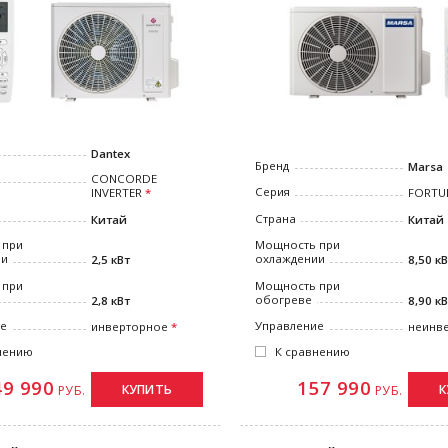
Dantex
Бренд
Marsa
CONCORDE
Серия
FORTU
INVERTER
Страна
Китай
Китай
Мощность при
 при
охлаждении
ии
8,50 к
2,5 кВт
Мощность при
 при
обогреве
8,90 к
2,8 кВт
Управление
ие
неинв
инверторное
К сравнению
нению
157 990
49 990
К
КУПИТЬ
РУБ.
РУБ.