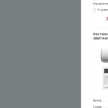
Управлен
К срав
Настенн
36MTA4/
Бренд
Серия