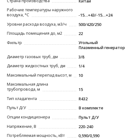
Страна производства
Китай
Рабочие температуры наружного
воздуха, °С
-15…+43/-15…+24
Уровни расхода воздуха, м3/ч
500/420/250
Площадь помещения до, м2
22
Фильтр
Угольный
Плазменный генератор
Диаметр газовых труб, дм
3/8
Диаметр жидкостных труб, дм
1/4
Максимальный перепад высот, м
10
Максимальная длина
трубопровода, м
15
Тип хладагента
R432
Пульт Д/У
В комплекте
Опции кондиционера
Пульт Д/У
Напряжение, В
220-240
Потребляемая мощность, кВт
0,590/0,590