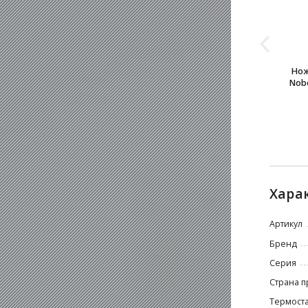
Нож
Nobo
Хара
Артикул
Бренд
Серия
Страна п
Термоста