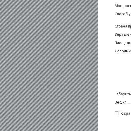
Мощность
Способ у
Страна п
Управле
Площадь
Дополни
Габариты
Вес, кг
К ср