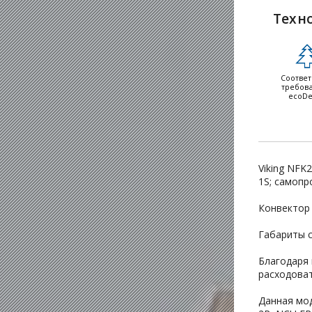
Техн
Соответ
требов
ecoDe
Viking NFK
1S; самопр
Конвектор 
Габариты 
Благодаря 
расходоват
Данная мод