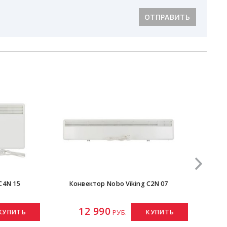
ОТПРАВИТЬ
C4N 15
Конвектор Nobo Viking C2N 07
Электр
12 990
КУПИТЬ
КУПИТЬ
РУБ.