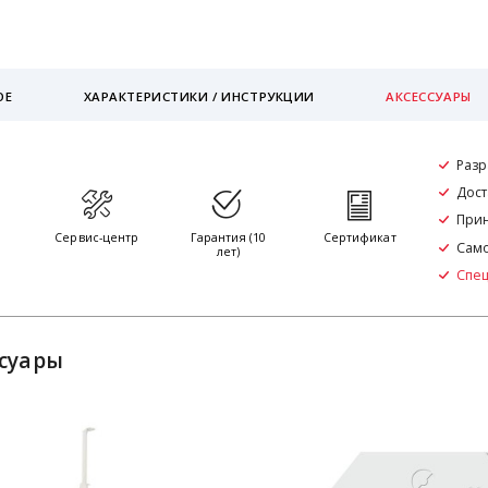
ОЕ
ХАРАКТЕРИСТИКИ / ИНСТРУКЦИИ
АКСЕССУАРЫ
Разр
Дост
Прин
я
Сервис-центр
Гарантия (10
Сертификат
Само
лет)
Спе
ссуары