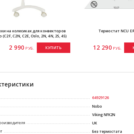
ки на колесиках для конвекторов
Термостат NCU E
 (C2F, C2N, C2E, Oslo, 2N, 4N, 2S, 4S)
2 990
12 290
КУПИТЬ
РУБ.
РУБ.
ктеристики
64929126
Nobo
Viking NFK2N
роизводителя
UK
т
Без термостата