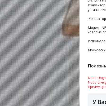
2R, NCU ER
Конвектор 
устанавли
!Конвектор
Модель NFK
которые п
Использова
Московски
Полезны
Nobo Upgra
Nobo Energ
Преимущес
У Ва