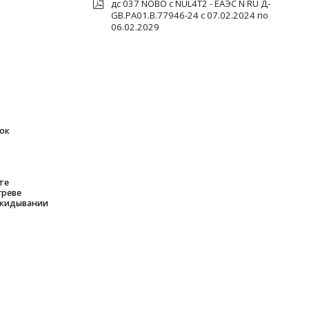
дс 037 NOBO с NUL4T2 - ЕАЭС N RU Д-
GB.PA01.B.77946-24 c 07.02.2024 по
06.02.2029
ок
те
греве
окидывании