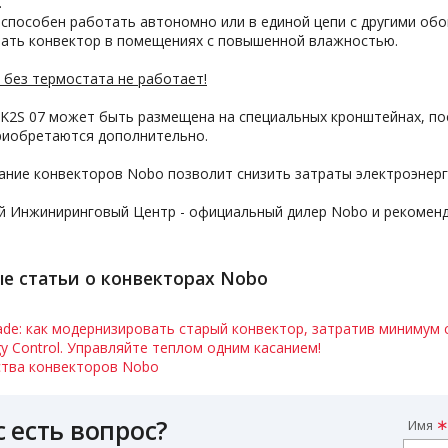
.
способен работать автономно или в единой цепи с другими обог
вать конвектор в помещениях с повышенной влажностью.
 без термостата не работает!
2S 07 может быть размещена на специальных кронштейнах, пос
риобретаются дополнительно.
ние конвекторов Nobo позволит снизить затраты электроэнерг
й Инжиниринговый Центр - официальный дилер Nobo и рекоменд
е статьи о конвекторах Nobo
de: как модернизировать старый конвектор, затратив минимум 
y Control. Управляйте теплом одним касанием!
тва конвекторов Nobo
с есть вопрос?
Имя