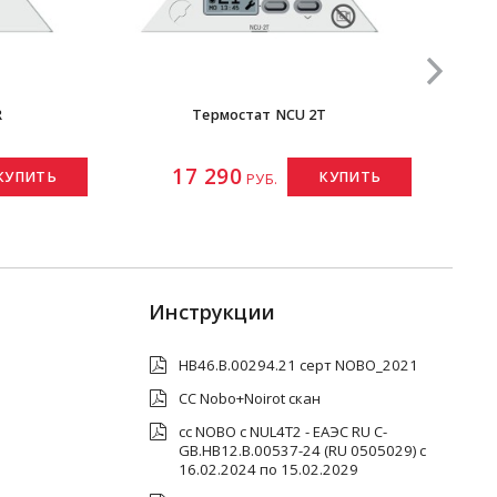
R
Термостат NCU 2T
Термост
17 290
КУПИТЬ
КУПИТЬ
РУБ.
Инструкции
НВ46.В.00294.21 серт NOBO_2021
СС Nobo+Noirot скан
сс NOBO с NUL4T2 - ЕАЭС RU C-
GB.HB12.B.00537-24 (RU 0505029) c
16.02.2024 по 15.02.2029