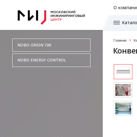
О компани
Катало
Главная
К
NOBO ORION 700
Конве
NOBO ENERGY CONTROL