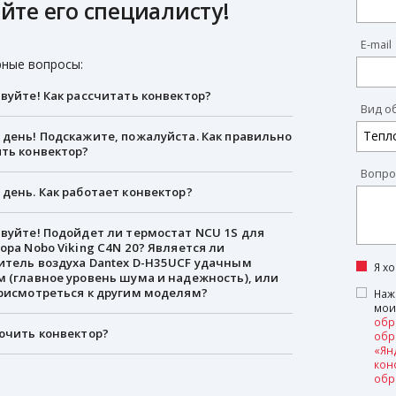
йте его специалисту!
E-mail
ные вопросы:
вуйте! Как рассчитать конвектор?
Вид о
день! Подскажите, пожалуйста. Как правильно
ть конвектор?
Вопро
день. Как работает конвектор?
вуйте! Подойдет ли термостат NCU 1S для
ора Nobo Viking C4N 20? Является ли
тель воздуха Dantex D-H35UCF удачным
Я х
 (главное уровень шума и надежность), или
рисмотреться к другим моделям?
Наж
мои
обр
ючить конвектор?
обр
«Ян
кон
обр