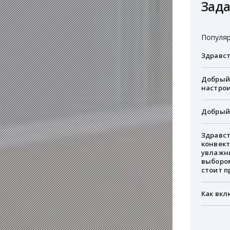
Зада
Популяр
Здравст
Добрый 
настрои
Добрый 
Здравст
конвект
увлажни
выбором
стоит п
Как вкл