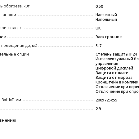
 обогрева, кВт
0.50
становки
Настенный
Напольный
роизводства
UK
ние
Электронное
 помещения до, м2
5-7
тельные опции
Степень защиты IP24
Интеллектуальный бл
управления
Цифровой дисплей
Защита от влаги
Защита от мороза
Кронштейн в комплек
Отключение при пере
Отключение при опр
 ВxШxГ, мм
200x725x55
2.9
авнению