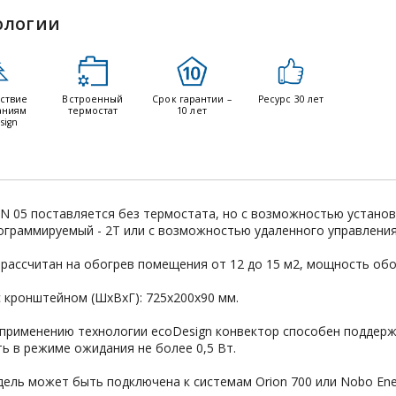
ологии
ствие
Встроенный
Срок гарантии –
Ресурс 30 лет
аниям
термостат
10 лет
sign
2N 05 поставляется без термостата, но с возможностью установ
ограммируемый - 2Т или с возможностью удаленного управления 
рассчитан на обогрев помещения от 12 до 15 м2, мощность обо
с кронштейном (ШxВxГ): 725x200x90 мм.
применению технологии ecoDesign конвектор способен поддержи
ь в режиме ожидания не более 0,5 Вт.
ель может быть подключена к системам Orion 700 или Nobo Ene