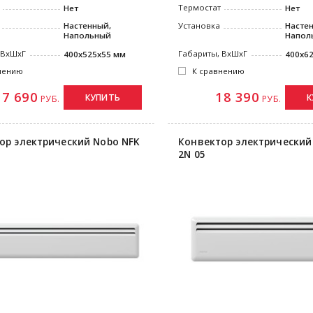
Термостат
Нет
Нет
Настенный,
Установка
Насте
Напольный
Напол
 ВxШxГ
Габариты, ВxШxГ
400x525x55 мм
400x6
нению
К сравнению
17 690
18 390
КУПИТЬ
К
РУБ.
РУБ.
ор электрический Nobo NFK
Конвектор электрический
2N 05