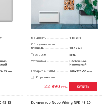
Мощность
Вт
1.00 кВт
Обслуживаемая
площадь
10-12 м2
Термостат
Есть
нный,
Установка
Настенный,
ьный
Напольный
Габариты, ВxШxГ
25x55 мм
400x725x55 мм
К сравнению
22 990
КУПИТЬ
РУБ.
 4S 15
Конвектор Nobo Viking NFK 4S 20