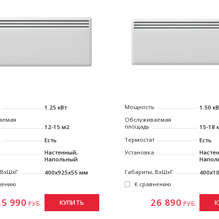
Мощность
1.25 кВт
1.50 к
аемая
Обслуживаемая
площадь
12-15 м2
15-18 
Термостат
Есть
Есть
Настенный,
Установка
Насте
Напольный
Напол
 ВxШxГ
Габариты, ВxШxГ
400x925x55 мм
400x1
нению
К сравнению
25 990
26 890
КУПИТЬ
К
РУБ.
РУБ.