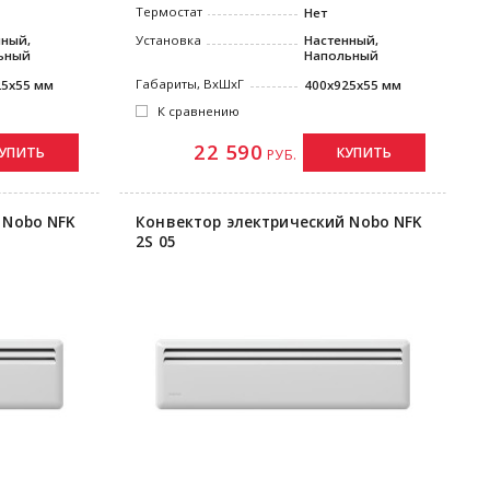
Термостат
Нет
нный,
Установка
Настенный,
ьный
Напольный
Габариты, ВxШxГ
25x55 мм
400x925x55 мм
К сравнению
22 590
УПИТЬ
КУПИТЬ
РУБ.
 Nobo NFK
Конвектор электрический Nobo NFK
2S 05