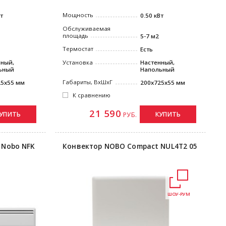
Мощность
Вт
0.50 кВт
Обслуживаемая
площадь
5-7 м2
Термостат
Есть
нный,
Установка
Настенный,
ьный
Напольный
Габариты, ВxШxГ
25x55 мм
200x725x55 мм
К сравнению
21 590
УПИТЬ
КУПИТЬ
РУБ.
 Nobo NFK
Конвектор NOBO Compact NUL4T2 05
ШОУ-РУМ