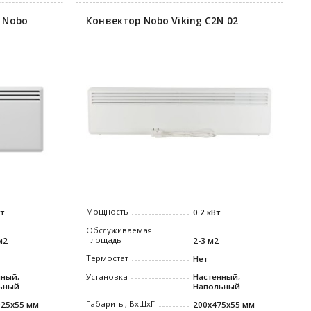
 Nobo
Конвектор Nobo Viking C2N 02
Мощность
Вт
0.2 кВт
Обслуживаемая
площадь
м2
2-3 м2
Термостат
Нет
нный,
Установка
Настенный,
ьный
Напольный
Габариты, ВxШxГ
025x55 мм
200x475x55 мм