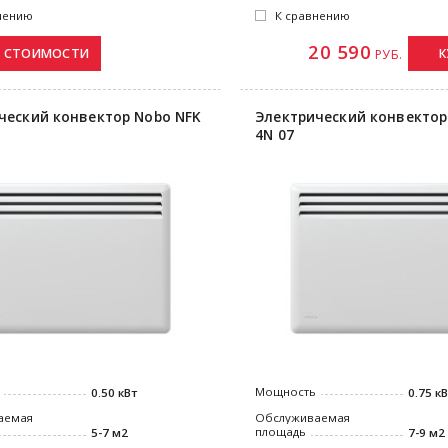
нению
К сравнению
20 590
К
РУБ.
ческий конвектор Nobo NFK
Электрический конвектор
4N 07
Мощность
0.50 кВт
0.75 к
аемая
Обслуживаемая
площадь
5-7 м2
7-9 м2