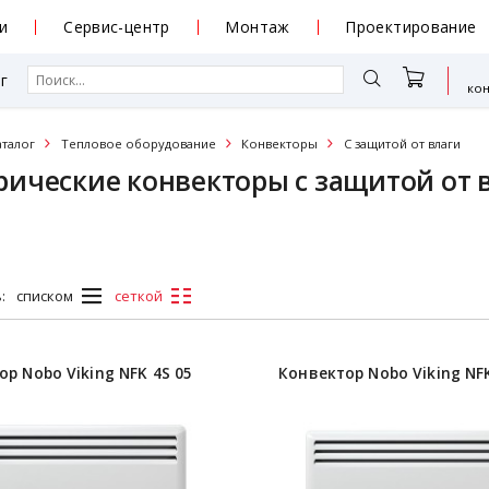
и
Сервис-центр
Монтаж
Проектирование
г
ко
аталог
Тепловое оборудование
Конвекторы
С защитой от влаги
рические конвекторы с защитой от 
:
списком
сеткой
р Nobo Viking NFK 4S 05
Конвектор Nobo Viking NFK