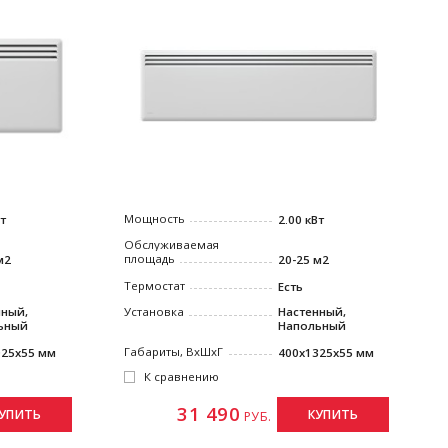
Мощность
Вт
2.00 кВт
Обслуживаемая
площадь
м2
20-25 м2
Термостат
Есть
нный,
Установка
Настенный,
ьный
Напольный
Габариты, ВxШxГ
025x55 мм
400x1325x55 мм
К сравнению
31 490
УПИТЬ
КУПИТЬ
РУБ.