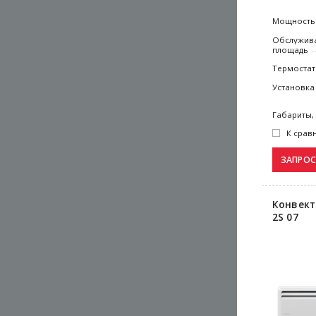
Мощность
Обслужив
площадь
Термостат
Установка
Габариты,
К срав
Конвект
2S 07