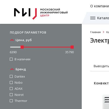
О компани
Катало
Главная
К
ПОДБОР ПАРАМЕТРОВ
Элект
Цена, руб
6390
35790
В наличии
Выводить
Бренд
Dantex
Nobo
Конвекто
ADAX
Noirot
Thermor