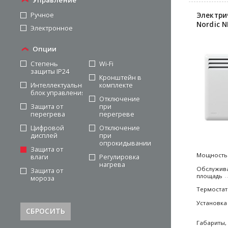
Управление
Электри
Ручное
Nordic N
Электронное
Опции
Степень
Wi-Fi
защиты IP24
Кронштейн в
Интеллектуальный
комплекте
блок управления
Отключение
Защита от
при
перегрева
перегреве
Цифровой
Отключение
дисплей
при
опрокидывании
Защита от
Мощность
влаги
Регулировка
нагрева
Обслужив
Защита от
площадь
мороза
Термостат
Установка
СБРОСИТЬ
Габариты,