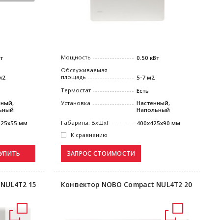
Мощность
Вт
0.50 кВт
Обслуживаемая
площадь
м2
5-7 м2
Термостат
Есть
нный,
Установка
Настенный,
ьный
Напольный
Габариты, ВxШxГ
325x55 мм
400x425x90 мм
К сравнению
УПИТЬ
NUL4T2 15
Конвектор NOBO Compact NUL4T2 20