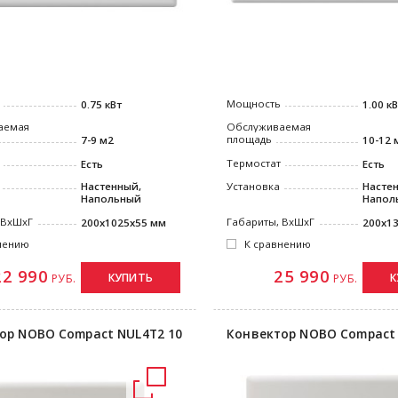
Мощность
0.75 кВт
1.00 к
аемая
Обслуживаемая
площадь
7-9 м2
10-12 
Термостат
Есть
Есть
Настенный,
Установка
Насте
Напольный
Напол
 ВxШxГ
Габариты, ВxШxГ
200x1025x55 мм
200x1
нению
К сравнению
22 990
25 990
КУПИТЬ
К
РУБ.
РУБ.
ор NOBO Compact NUL4T2 10
Конвектор NOBO Compact 