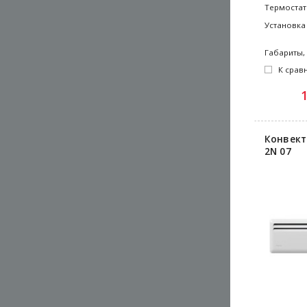
Термостат
Установка
Габариты,
К срав
Конвект
2N 07