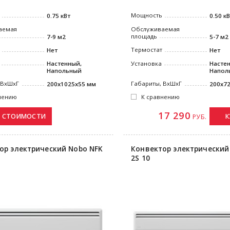
Мощность
0.75 кВт
0.50 к
аемая
Обслуживаемая
площадь
7-9 м2
5-7 м2
Термостат
Нет
Нет
Настенный,
Установка
Насте
Напольный
Напол
 ВxШxГ
Габариты, ВxШxГ
200x1025x55 мм
200x7
нению
К сравнению
17 290
К
РУБ.
ор электрический Nobo NFK
Конвектор электрический
2S 10