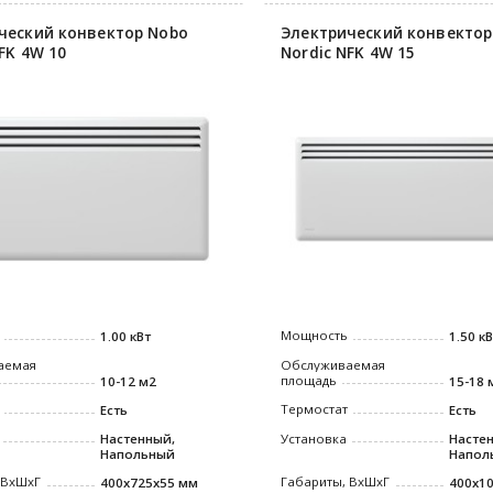
ческий конвектор Nobo
Электрический конвектор
FK 4W 10
Nordic NFK 4W 15
Мощность
1.00 кВт
1.50 к
аемая
Обслуживаемая
площадь
10-12 м2
15-18 
Термостат
Есть
Есть
Настенный,
Установка
Насте
Напольный
Напол
 ВxШxГ
Габариты, ВxШxГ
400x725x55 мм
400x1