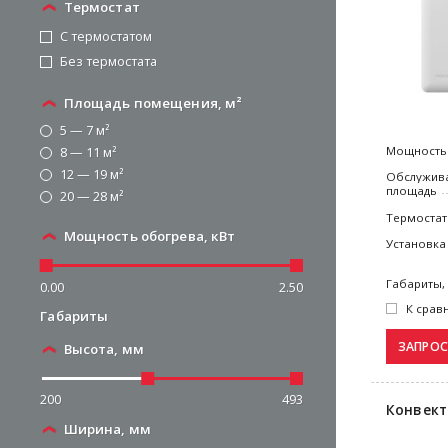
Термостат
С термостатом
Без термостата
Площадь помещения, м²
5 — 7 м²
Мощность
8 — 11 м²
12 — 19 м²
Обслужив
площадь
20 — 28 м²
Термостат
Мощность обогрева, кВт
Установка
Габариты,
0.00
2.50
К срав
Габариты
Высота, мм
200
493
Конвекто
Ширина, мм