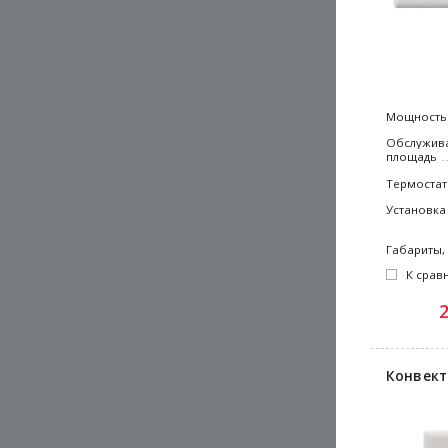
Мощность
Обслужив
площадь
Термостат
Установка
Габариты,
К срав
Конвект