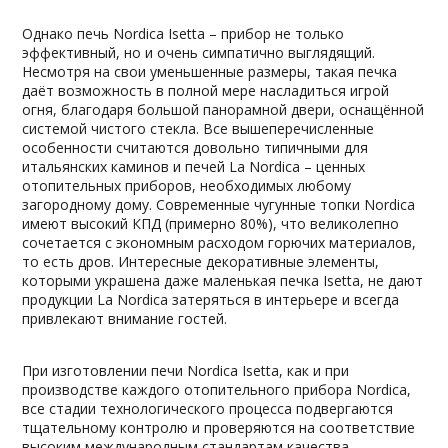
Однако печь Nordica Isetta – прибор не только
эффективный, но и очень симпатично выглядящий.
Несмотря на свои уменьшенные размеры, такая печка
даёт возможность в полной мере насладиться игрой
огня, благодаря большой панорамной двери, оснащённой
системой чистого стекла. Все вышеперечисленные
особенности считаются довольно типичными для
итальянских каминов и печей La Nordica – ценных
отопительных приборов, необходимых любому
загородному дому. Современные чугунные топки Nordica
имеют высокий КПД (примерно 80%), что великолепно
сочетается с экономным расходом горючих материалов,
то есть дров. Интересные декоративные элементы,
которыми украшена даже маленькая печка Isetta, не дают
продукции La Nordica затеряться в интерьере и всегда
привлекают внимание гостей.
При изготовлении печи Nordica Isetta, как и при
производстве каждого отопительного прибора Nordica,
все стадии технологического процесса подвергаются
тщательному контролю и проверяются на соответствие
высоким международным стандартам качества.