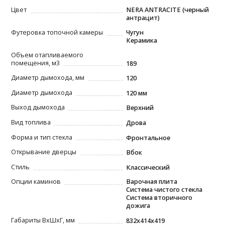
Цвет
NERA ANTRACITE (черный
антрацит)
Футеровка топочной камеры
Чугун
Керамика
Объем отапливаемого
помещения, м3
189
Диаметр дымохода, мм
120
Диаметр дымохода
120 мм
Выход дымохода
Верхний
Вид топлива
Дрова
Форма и тип стекла
Фронтальное
Открывание дверцы
Вбок
Стиль
Классический
Опции каминов
Варочная плита
Система чистого стекла
Система вторичного
дожига
Габариты ВxШxГ, мм
832x414x419