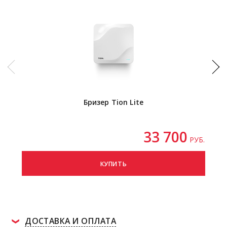
Бризер Tion Lite
И
Pu
(и
33 700
РУБ.
КУПИТЬ
ДОСТАВКА И ОПЛАТА