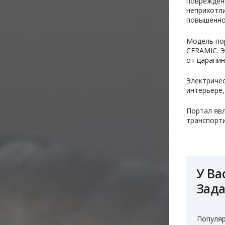
повреждени
неприхотли
повышенной
Модель пор
CERAMIC. Э
от царапин
Электричес
интерьере,
Портал явл
транспорт
У Ва
Зада
Популяр