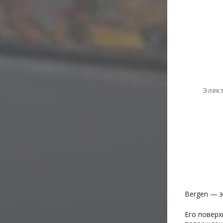
Элект
Bergen — э
Его поверх