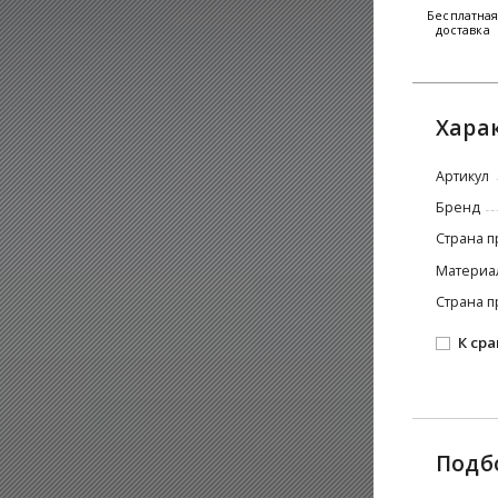
Бесплатна
доставка
Хара
Артикул
Бренд
Страна п
Материа
Страна п
К ср
Подб