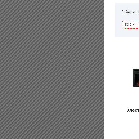
Габаритн
830 × 1
Элект