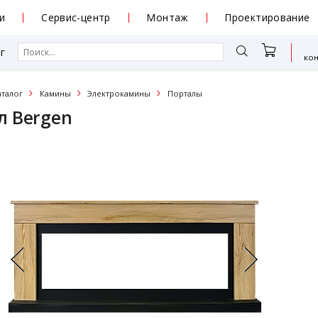
и
Сервис-центр
Монтаж
Проектирование
г
ко
аталог
Камины
Электрокамины
Порталы
л Bergen