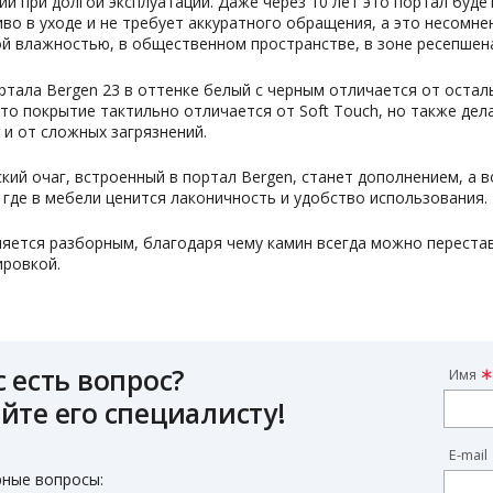
й при долгой эксплуатации. Даже через 10 лет это портал буде
во в уходе и не требует аккуратного обращения, а это несомне
 влажностью, в общественном пространстве, в зоне ресепшена
тала Bergen 23 в оттенке белый с черным отличается от остал
то покрытие тактильно отличается от Soft Touch, но также де
 и от сложных загрязнений.
кий очаг, встроенный в портал Bergen, станет дополнением, а
 где в мебели ценится лаконичность и удобство использования.
яется разборным, благодаря чему камин всегда можно перестави
ировкой.
с есть вопрос?
Имя
йте его специалисту!
E-mail
ные вопросы: