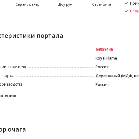
Прин
я
Сервис-центр
Шоу-рум
Сертификат
Спе
ктеристики портала
64959146
Royal Flame
роизводителя
Россия
л портала
Деревянный (МДФ, ш
роизводства
Россия
авнению
ор очага