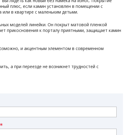
т выглядеть как новый без намека на износ. Покрытие
нный плюс, если камин установлен в помещении с
 или в квартире с маленьким детьми.
ьных моделей линейки. Он покрыт матовой пленкой
лает прикосновения к порталу приятными, защищает камин
 возможно, и акцентным элементом в современном
ть, а при переезде не возникнет трудностей с