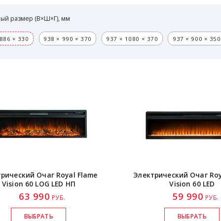
ый размер (В×Ш×Г), мм
886 × 330
938 × 990 × 370
937 × 1080 × 370
937 × 900 × 350
рический Очаг Royal Flame
Электрический Очаг Roy
Vision 60 LOG LED НП
Vision 60 LED
63 990
59 990
РУБ.
РУБ.