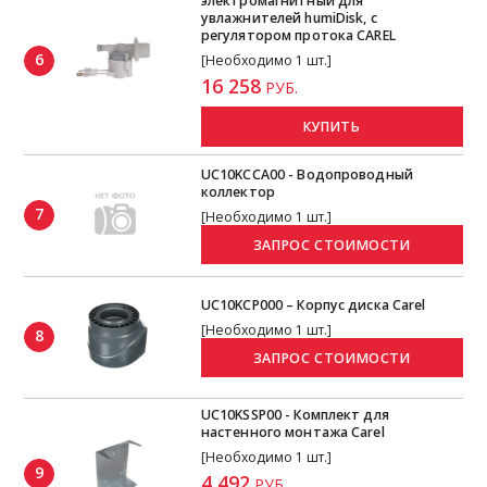
электромагнитный для
увлажнителей humiDisk, с
регулятором протока CAREL
6
[Необходимо 1 шт.]
16 258
РУБ.
КУПИТЬ
UC10KCCA00 - Водопроводный
коллектор
7
[Необходимо 1 шт.]
UC10KCP000 – Корпус диска Carel
[Необходимо 1 шт.]
8
UC10KSSP00 - Комплект для
настенного монтажа Carel
[Необходимо 1 шт.]
9
4 492
РУБ.