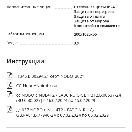
Дополнительные опции
Степень защиты IP24
Защита от перегрева
Защита от влаги
Защита от мороза
Кронштейн в комплекте
Габариты ВxШxГ, мм
200x1025x55
Вес, кг
3.9
Инструкции
НВ46.В.00294.21 серт NOBO_2021
СС Nobo+Noirot скан
сс NOBO с NUL4T2 - ЕАЭС RU C-GB.HB12.B.00537-24
(RU 0505029) c 16.02.2024 по 15.02.2029
дс 037 NOBO с NUL4T2 - ЕАЭС N RU Д-
GB.PA01.B.77946-24 c 07.02.2024 по 06.02.2029