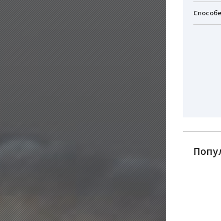
Способе
Попу