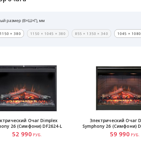
ый размер (В×Ш×Г), мм
1150 × 380
1150 × 1045 × 380
855 × 1350 × 340
1045 × 1080
ктрический Очаг Dimplex
Электрический Очаг D
hony 26 (Симфони)
DF2624-L
Symphony 26 (Симфони)
D
52 990
59 990
РУБ.
РУБ.