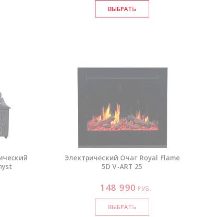
рический
Электрический Очаг Royal Flame
myst
5D
V-ART
25
148 990
РУБ.