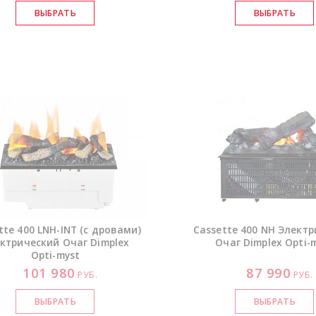
tte 400
LNH-INT
(с дровами)
Cassette 400 NH Элект
ктрический Очаг Dimplex
Очаг Dimplex
Opti-
Opti-myst
101 980
87 990
РУБ.
РУБ.