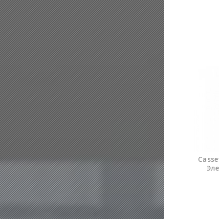
Casse
Эле