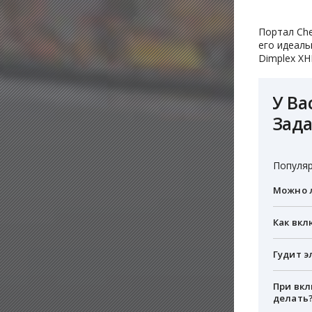
Портал Che
его идеаль
Dimplex XH
У Ва
Зада
Популяр
Можно л
Как вкл
Гудит э
При вкл
делать