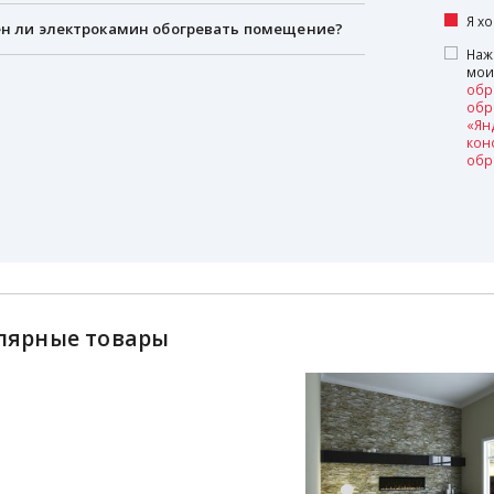
Я х
н ли электрокамин обогревать помещение?
Наж
мои
обр
обр
«Ян
кон
обр
лярные товары