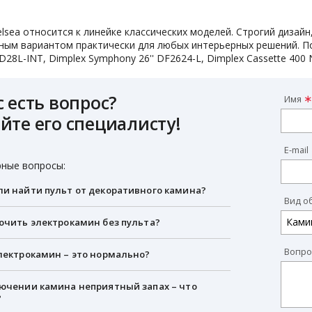
lsea относится к линейке классических моделей. Строгий дизай
ным вариантом практически для любых интерьерных решений. П
D28L-INT, Dimplex Symphony 26'' DF2624-L, Dimplex Cassette 400 N
с есть вопрос?
Имя
йте его специалисту!
E-mail
ные вопросы:
и найти пульт от декоративного камина?
Вид о
ючить электрокамин без пульта?
Вопро
лектрокамин – это нормально?
ючении камина неприятный запах – что
?