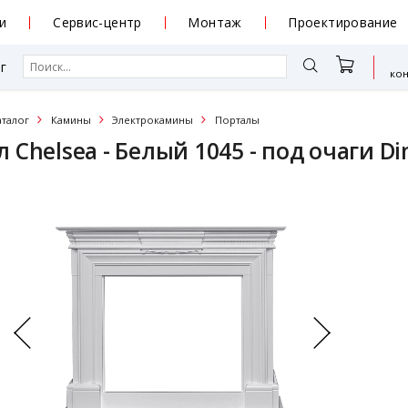
и
Сервис-центр
Монтаж
Проектирование
г
ко
аталог
Камины
Электрокамины
Порталы
 Chelsea - Белый 1045 - под очаги D