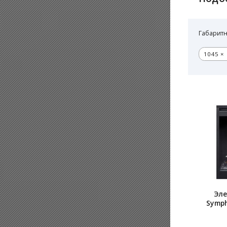
Габаритн
1045 × 
Эле
Symp