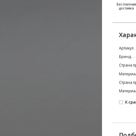
Бесплатна
доставка
Хара
Артикул
Бренд
Страна п
Материа
Страна п
Материа
К ср
Подб