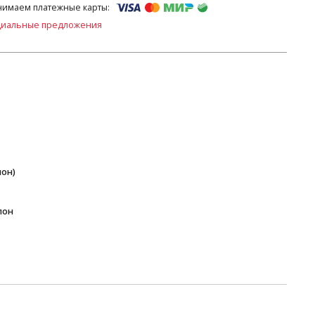
имаем платежные карты:
циальные предложения
пон)
пон