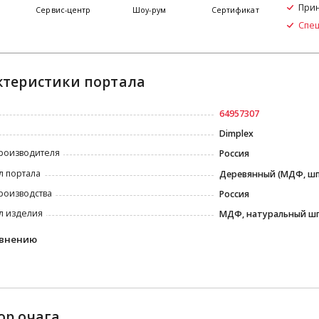
Прин
я
Сервис-центр
Шоу-рум
Сертификат
Спе
ктеристики портала
64957307
Dimplex
роизводителя
Россия
л портала
Деревянный (МДФ, ш
роизводства
Россия
л изделия
МДФ, натуральный ш
авнению
ор очага