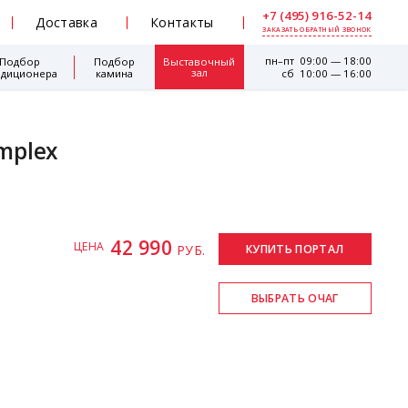
+7 (495) 916-52-14
Доставка
Контакты
ЗАКАЗАТЬ ОБРАТНЫЙ ЗВОНОК
пн–пт 09:00 — 18:00
Подбор
Подбор
Выставочный
зал
ндиционера
камина
сб 10:00 — 16:00
implex
42 990
ЦЕНА
РУБ.