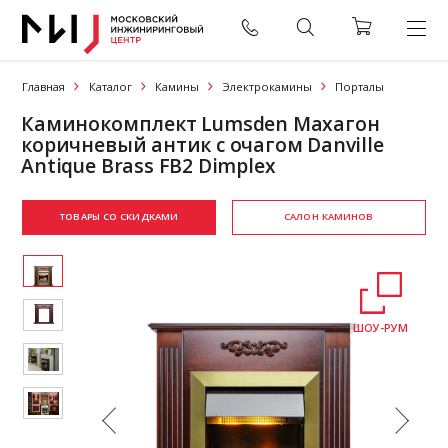
Главная
Каталог
Камины
Электрокамины
Порталы
Каминокомплект Lumsden Махагон
коричневый антик с очагом Danville
Antique Brass FB2 Dimplex
ТОВАРЫ СО СКИДКАМИ
САЛОН КАМИНОВ
ШОУ-РУМ