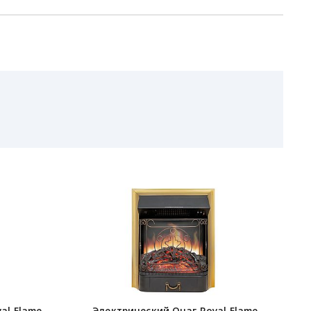
al Flame
Электрический Очаг Royal Flame