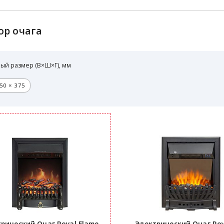
ор очага
ый размер (В×Ш×Г), мм
50 × 375
рический Очаг Royal Flame
Электрический Очаг Roy