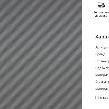
Бесплатна
доставка
Хара
Артикул
Бренд
Страна п
Под очаг
Материа
Страна п
Материа
К ср