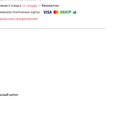
вывоз товара
со склада
—
бесплатно
имаем платежные карты:
циальные предложения
льный шпон