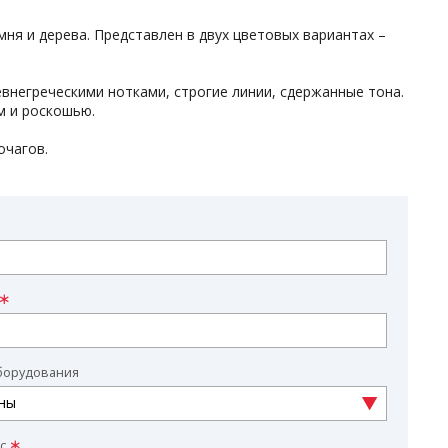
мня и дерева. Представлен в двух цветовых вариантах –
внегреческими нотками, строгие линии, сдержанные тона.
м и роскошью.
очагов.
борудования
с