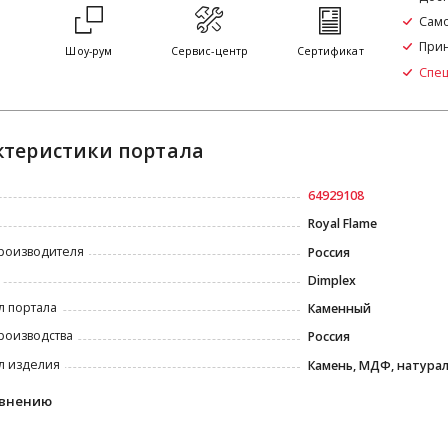
Само
Прин
я
Шоу-рум
Сервис-центр
Сертификат
Спе
ктеристики портала
64929108
Royal Flame
роизводителя
Россия
Dimplex
л портала
Каменный
роизводства
Россия
л изделия
Камень, МДФ, натура
авнению