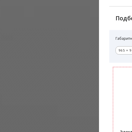
Подб
Габаритн
965 × 9
Элект