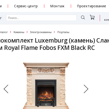
и
Сервис-центр
Монтаж
Проектирование
г
ко
аталог
Камины
Электрокамины
Порталы
окомплект Luxemburg (камень) Слан
 Royal Flame Fobos FXM Black RC