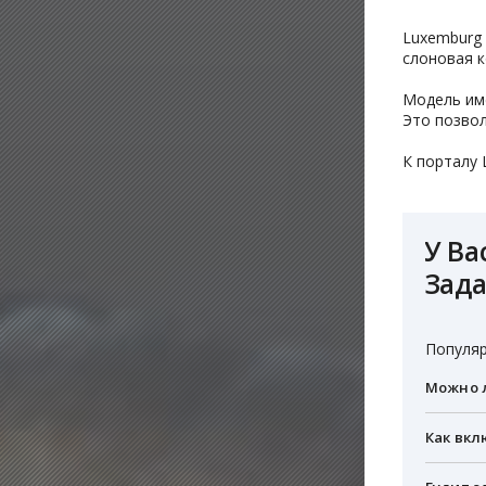
Luxemburg 
слоновая к
Модель име
Это позвол
К порталу 
У Ва
Зада
Популяр
Можно л
Как вкл