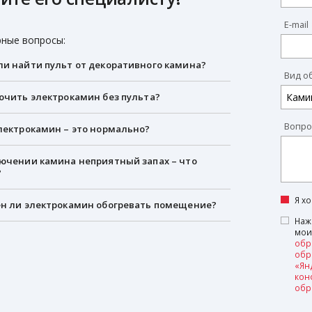
E-mail
ные вопросы:
и найти пульт от декоративного камина?
Вид о
ючить электрокамин без пульта?
Вопро
лектрокамин – это нормально?
ючении камина неприятный запах – что
?
Я х
н ли электрокамин обогревать помещение?
Наж
мои
обр
обр
«Ян
кон
обр