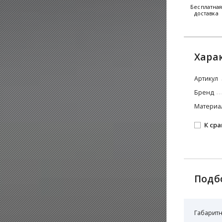
Бесплатна
доставка
Хара
Артикул
Бренд
Материа
К ср
Подб
Габаритн