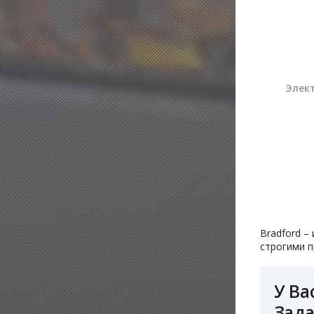
Элект
Bradford –
строгими п
У Ва
Зада