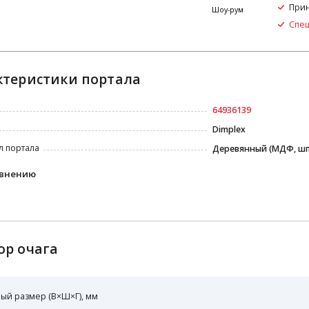
Прин
я
Шоу-рум
Спе
ктеристики портала
64936139
Dimplex
л портала
Деревянный (МДФ, ш
авнению
ор очага
ый размер (В×Ш×Г), мм