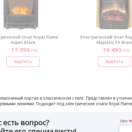
рический Очаг Royal Flame
Электрический Очаг Roy
Aspen Black
Majestic FX Bras
17 990
16 490
РУБ.
РУБ.
 изысканный портал в классическом стиле. Представлен в утонч
рямыми линиями. Подходит под электрические очаги Royal Flame
с есть вопрос?
Имя
йте его специалисту!