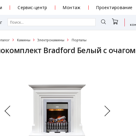
и
Сервис-центр
Монтаж
Проектирование
г
ко
аталог
Камины
Электрокамины
Порталы
комплект Bradford Белый с очагом D