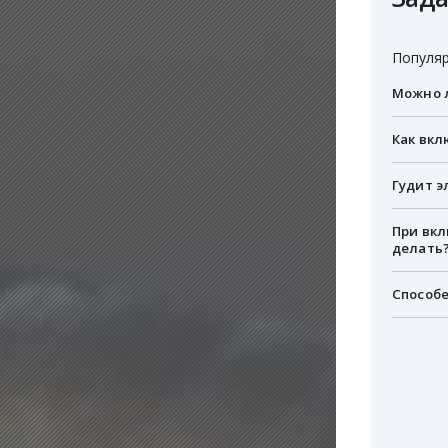
Популяр
Можно л
Как вкл
Гудит э
При вкл
делать
Способе