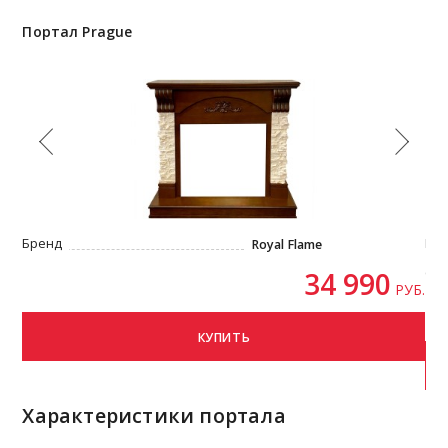
Портал Prague
По
Бренд
Бр
Royal Flame
34 990
Стр
РУБ.
КУПИТЬ
Характеристики портала